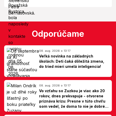
Odporúčame
08. aug. 2026 o 13:17
Veľká novinka na základných
školách: Deti čaká dôležitá zmena,
do tried mieri umelá inteligencia!
08. aug. 2026 o 13:17
Vo vzťahu so Zuzkou je viac ako 20
rokov, dnes prekvapuje - otvorene
priznáva krízu: Presne v túto chvíľu
som vedel, že doma to nie je dobré,
hovorí Milan Ondrík