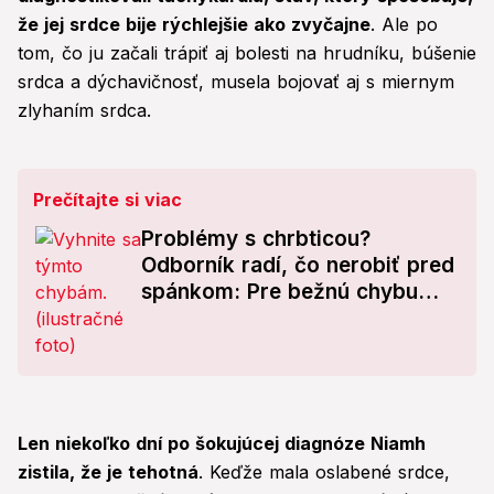
že jej srdce bije rýchlejšie ako zvyčajne
. Ale po
tom, čo ju začali trápiť aj bolesti na hrudníku, búšenie
srdca a dýchavičnosť, musela bojovať aj s miernym
zlyhaním srdca.
Prečítajte si viac
Problémy s chrbticou?
Odborník radí, čo nerobiť pred
spánkom: Pre bežnú chybu
môžete skončiť v bolestiach!
Len niekoľko dní po šokujúcej diagnóze Niamh
zistila, že je tehotná
. Keďže mala oslabené srdce,