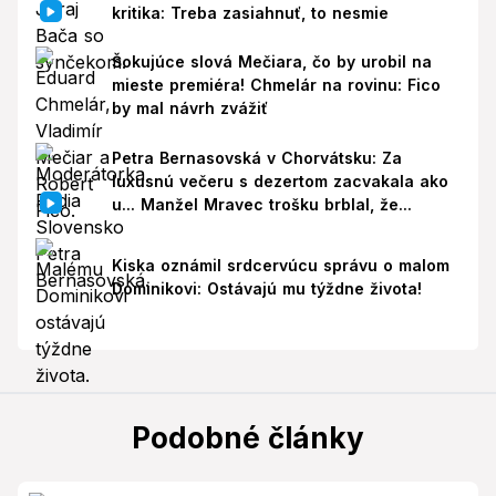
kritika: Treba zasiahnuť, to nesmie
Šokujúce slová Mečiara, čo by urobil na
mieste premiéra! Chmelár na rovinu: Fico
by mal návrh zvážiť
Petra Bernasovská v Chorvátsku: Za
luxusnú večeru s dezertom zacvakala ako
u... Manžel Mravec trošku brblal, že...
Kiska oznámil srdcervúcu správu o malom
Dominikovi: Ostávajú mu týždne života!
Podobné články