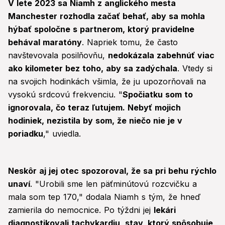
V lete 2023 sa Niamh z anglického mesta
Manchester rozhodla začať behať, aby sa mohla
hýbať spoločne s partnerom, ktorý pravidelne
behával maratóny
. Napriek tomu, že často
navštevovala posilňovňu,
nedokázala zabehnúť viac
ako kilometer bez toho, aby sa zadýchala
. Vtedy si
na svojich hodinkách všimla, že ju upozorňovali na
vysokú srdcovú frekvenciu. "
Spočiatku som to
ignorovala, čo teraz ľutujem. Nebyť mojich
hodiniek, nezistila by som, že niečo nie je v
poriadku
," uviedla.
Neskôr aj jej otec spozoroval, že sa pri behu rýchlo
unaví
. "Urobili sme len päťminútovú rozcvičku a
mala som tep 170," dodala Niamh s tým, že hneď
zamierila do nemocnice. Po týždni jej
lekári
diagnostikovali tachykardiu, stav, ktorý spôsobuje,