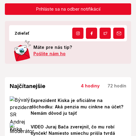
Prihláste sa na odber notifikácií
Zdieľať
Máte pre nás tip?
Pošlite nám ho
Najčítanejšie
4 hodiny
72 hodín
Exprezident Kiska je oficiálne na
dôchodku: Aká penzia mu cinkne na účet?
Nemám dôvod ju tajiť
VIDEO Juraj Bača zverejnil, čo mu robí
synček! Namiesto smiechu prišla tvrdá