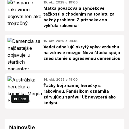
15. okt. 2025 o 19:00
Matka považovala synčekove
ťažkosti s chodením na toaletu za
bežný problém: Z príznakov sa
vykľula rakovina!
15. okt. 2025 o 04:00
Vedci odhaľujú skrytý vplyv vzduchu
na zdravie mozgu: Nová štúdia spája
znečistenie s agresívnou demenciou!
14. okt. 2025 o 18:00
Ťažký boj známej herečky s
rakovinou: Fanúšikom oznámila
zdrvujúcu správu! Už nevyzerá ako
Foto
kedysi...
Najnovšie