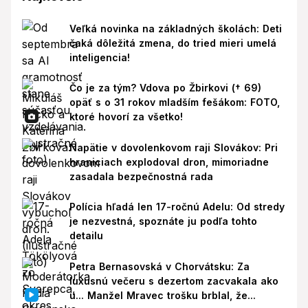
Veľká novinka na základných školách: Deti
čaká dôležitá zmena, do tried mieri umelá
inteligencia!
Čo je za tým? Vdova po Žbirkovi († 69)
opäť s o 31 rokov mladším fešákom: FOTO,
ktoré hovorí za všetko!
Napätie v dovolenkovom raji Slovákov: Pri
hraniciach explodoval dron, mimoriadne
zasadala bezpečnostná rada
Polícia hľadá len 17-ročnú Adelu: Od stredy
je nezvestná, spoznáte ju podľa tohto
detailu
Petra Bernasovská v Chorvátsku: Za
luxusnú večeru s dezertom zacvakala ako
u... Manžel Mravec trošku brblal, že...