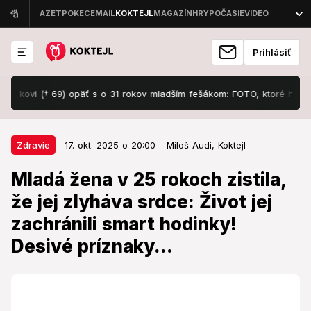
Prihlásiť
i († 69) opäť s o 31 rokov mladším fešákom: FOTO, ktoré hovorí za vš
17. okt. 2025 o 20:00
Zdravie
Zdravie
17. okt. 2025 o 20:00
Miloš Audi,
Koktejl
Mladá žena v 25 rokoch zistila, že
Mladá žena v 25 rokoch zistila,
jej zlyháva srdce: Život jej
že jej zlyháva srdce: Život jej
zachránili smart hodinky! Desivé
zachránili smart hodinky!
príznaky...
Desivé príznaky...
Choroba jej výrazne ovplyvnila život.