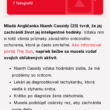
7 fotografií
Mladá Angličanka Niamh Cassidy (25) tvrdí, že jej
zachránili život jej inteligentné hodinky
. Vďaka nim
si totiž všimla príznaky závažného srdcového
ochorenia, ktoré je často smrteľné.
Ako informoval
portál The Sun
,
napriek liečbe sa musela vzdať
svojich obľúbených aktivít
.
Niamh Cassidy vďaka hodinkám zistila, že má
problémy so srdcom.
Lekári jej diagnostikovali tachykardiu, ktorá
viedla k zlyhaniu srdca.
Krátko po diagnóze žena otehotnela.
Musela podstúpiť cisársky rez, aby zachránila
svoje dieťa.