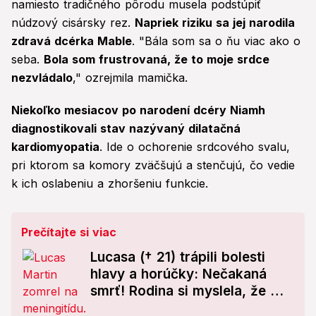
namiesto tradičného pôrodu musela podstúpiť
núdzový cisársky rez.
Napriek riziku sa jej narodila
zdravá dcérka Mable
. "Bála som sa o ňu viac ako o
seba.
Bola som frustrovaná, že to moje srdce
nezvládalo
," ozrejmila mamička.
Niekoľko mesiacov po narodení dcéry Niamh
diagnostikovali stav nazývaný dilatačná
kardiomyopatia
. Ide o ochorenie srdcového svalu,
pri ktorom sa komory zväčšujú a stenčujú, čo vedie
k ich oslabeniu a zhoršeniu funkcie.
Prečítajte si viac
Lucasa († 21) trápili bolesti
hlavy a horúčky: Nečakaná
smrť! Rodina si myslela, že má
len chrípku