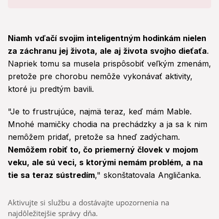
Niamh vďačí svojim inteligentným hodinkám nielen
za záchranu jej života, ale aj života svojho dieťaťa
.
Napriek tomu sa musela prispôsobiť veľkým zmenám,
pretože pre chorobu nemôže vykonávať aktivity,
ktoré ju predtým bavili.
"Je to frustrujúce, najmä teraz, keď mám Mable.
Mnohé mamičky chodia na prechádzky a ja sa k nim
nemôžem pridať, pretože sa hneď zadýcham.
Nemôžem robiť to, čo priemerný človek v mojom
veku, ale sú veci, s ktorými nemám problém, a na
tie sa teraz sústredím
," skonštatovala Angličanka.
Aktivujte si službu a dostávajte upozornenia na
najdôležitejšie správy dňa.