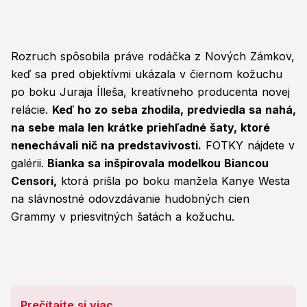
Rozruch spôsobila práve rodáčka z Nových Zámkov,
keď sa pred objektívmi ukázala v čiernom kožuchu
po boku Juraja Ílleša, kreatívneho producenta novej
relácie.
Keď ho zo seba zhodila, predviedla sa nahá,
na sebe mala len krátke priehľadné šaty, ktoré
nenechávali nič na predstavivosti.
FOTKY nájdete v
galérii.
Bianka sa inšpirovala modelkou Biancou
Censori,
ktorá prišla po boku manžela Kanye Westa
na slávnostné odovzdávanie hudobných cien
Grammy v priesvitných šatách a kožuchu.
Prečítajte si viac