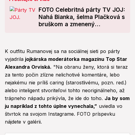
FOTO Celebritná párty TV JOJ:
Nahá Bianka, šelma Plačková s
bruškom a zmenený
Kolárovský!
K outfitu Rumanovej sa na sociálnej sieti po párty
vyjadrila
jojkárska moderátorka magazínu Top Star
Alexandra Orviská.
"Na obranu ženy, ktorá si teraz
za tento počin zlízne nelichotivé komentáre, lebo
nejakému nie príliš caring (starostlivému, pozn. red.)
alebo inteligent stvoriteľovi tohto neoriginálneho, až
trápneho nápadu prikývla, že ide do toho.
Ja by som
ju napríklad z tohto úplne vynechala,”
uviedla vo
štvrtok na svojom Instagrame. FOTO príspevku
nájdete v galérii.