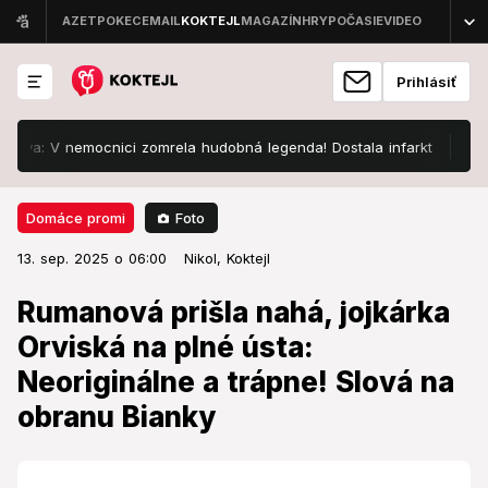
Prihlásiť
 V nemocnici zomrela hudobná legenda! Dostala infarkt
Dovolenkár
Foto
Domáce promi
13. sep. 2025 o 06:00
Domáce promi
13. sep. 2025 o 06:00
Rumanová prišla nahá, jojkárka
Nikol,
Koktejl
Orviská na plné ústa: Neoriginálne
Rumanová prišla nahá, jojkárka
a trápne! Slová na obranu Bianky
Orviská na plné ústa:
Neoriginálne a trápne! Slová na
Moderátorka si nebrala servítku.
obranu Bianky