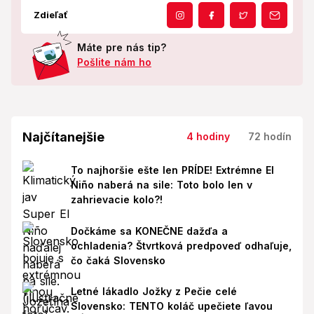
Zdieľať
Máte pre nás tip?
Pošlite nám ho
Najčítanejšie
4 hodiny
72 hodín
To najhoršie ešte len PRÍDE! Extrémne El
Niño naberá na sile: Toto bolo len v
zahrievacie kolo?!
Dočkáme sa KONEČNE dažďa a
ochladenia? Štvrtková predpoveď odhaľuje,
čo čaká Slovensko
Letné lákadlo Jožky z Pečie celé
Slovensko: TENTO koláč upečiete ľavou