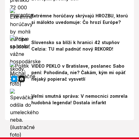
Extrémne horúčavy skrývajú HROZBU, ktorú
si málokto uvedomuje: Čo hrozí Európe?
Slovensko sa blíži k hranici 42 stupňov
Celzia: TU mal padnúť nový REKORD!
VIDEO PEKLO v Bratislave, poslanec Sabo
pení: Pohodinda, nie? Čakám, kým mi opäť
nejaký popierač vysvetlí
Veľmi smutná správa: V nemocnici zomrela
hudobná legenda! Dostala infarkt