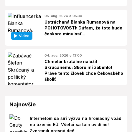
05. aug. 2026 o 05:30
Ustráchaná Bianka Rumanová na
POHOTOVOSTI: Dúfam, že toto bude
čoskoro minulosť...
Video
04. aug. 2026 o 13:00
Chmelár brutálne naložil
Skrúcanému: Skoro mi zabehlo!
Práve tento človek chce Čekovského
školiť
Najnovšie
Internetom sa šíri výzva na hromadný vpád
na územie EÚ: Všetci sa tam uvidíme!
Zverejnili presný deň