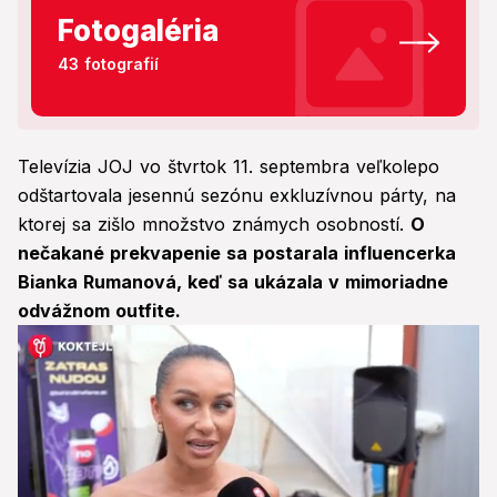
Fotogaléria
43 fotografií
Televízia JOJ vo štvrtok 11. septembra veľkolepo
odštartovala jesennú sezónu exkluzívnou párty, na
ktorej sa zišlo množstvo známych osobností.
O
nečakané prekvapenie sa postarala influencerka
Bianka Rumanová, keď sa ukázala v mimoriadne
odvážnom outfite.