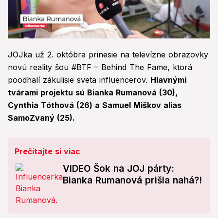
0
seconds
JOJka už 2. októbra prinesie na televízne obrazovky
of
3
novú reality šou #BTF – Behind The Fame, ktorá
minutes,
poodhalí zákulisie sveta influencerov.
Hlavnými
59
seconds
tvárami projektu sú Bianka Rumanová (30),
Cynthia Tóthová (26) a Samuel Miškov alias
SamoZvaný (25).
Prečítajte si viac
VIDEO Šok na JOJ párty:
Bianka Rumanová prišla nahá?!