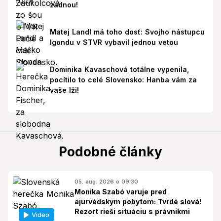
zadnou!
Matej Landl má toho dosť: Svojho nástupcu
Igondu v STVR vybavil jednou vetou
Dominika Kavaschová totálne vypenila,
pocítilo to celé Slovensko: Hanba vám za
vaše lži!
Podobné články
05. aug. 2026 o 09:30
Monika Szabó varuje pred
ajurvédskym pobytom: Tvrdé slová!
Rezort rieši situáciu s právnikmi
Video