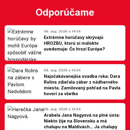
Odporúčame
06. aug. 2026 o 14:54
Extrémne horúčavy skrývajú
HROZBU, ktorú si málokto
uvedomuje: Čo hrozí Európe?
06. aug. 2026 o 14:54
Najočakávanejšia svadba roka: Dara
Rolins zdieľala záber z nádherného
miesta. Zamilovaný pohľad na Pavla
hovorí za všetko
06. aug. 2026 o 14:54
Arabela Jana Nagyová na plné ústa:
Niekto žije na Slovensku a má
chalupu na Maldivách... Ja chalupy