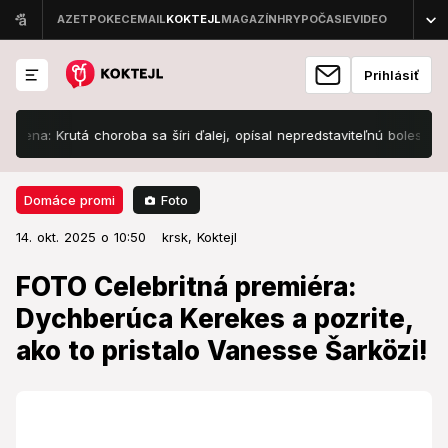
Prihlásiť
 Krutá choroba sa šíri ďalej, opísal nepredstaviteľnú bolesť!
Priz
Foto
Domáce promi
14. okt. 2025 o 10:50
Domáce promi
14. okt. 2025 o 10:50
FOTO Celebritná premiéra:
krsk,
Koktejl
Dychberúca Kerekes a pozrite, ako
FOTO Celebritná premiéra:
to pristalo Vanesse Šarközi!
Dychberúca Kerekes a pozrite,
ako to pristalo Vanesse Šarközi!
Premiéru si prišlo užiť veľa známych tvárí.