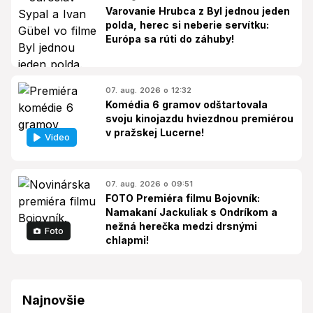
Varovanie Hrubca z Byl jednou jeden
polda, herec si neberie servítku:
Európa sa rúti do záhuby!
07. aug. 2026 o 12:32
Komédia 6 gramov odštartovala
svoju kinojazdu hviezdnou premiérou
v pražskej Lucerne!
Video
07. aug. 2026 o 09:51
FOTO Premiéra filmu Bojovník:
Namakaní Jackuliak s Ondríkom a
nežná herečka medzi drsnými
Foto
chlapmi!
Najnovšie