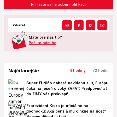
Prihláste sa na odber notifikácií
Zdieľať
Máte pre nás tip?
Pošlite nám ho
Najčítanejšie
4 hodiny
72 hodín
Super El Niño naberá nevídanú silu, Európu
čaká na jeseň divoký ZVRAT: Predpoveď až
do ZIMY vás prekvapí!
Exprezident Kiska je oficiálne na
dôchodku: Aká penzia mu cinkne na účet?
Nemám dôvod ju tajiť