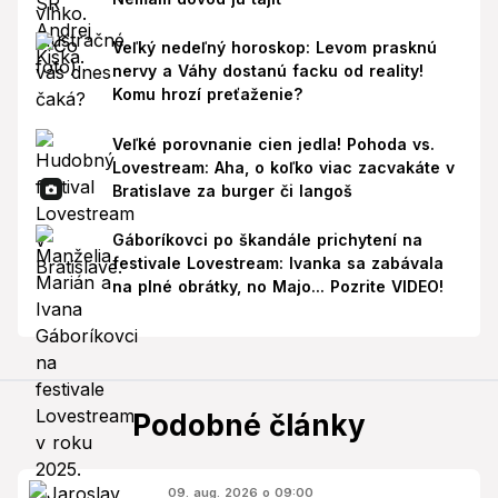
Veľký nedeľný horoskop: Levom prasknú
nervy a Váhy dostanú facku od reality!
Komu hrozí preťaženie?
Veľké porovnanie cien jedla! Pohoda vs.
Lovestream: Aha, o koľko viac zacvakáte v
Bratislave za burger či langoš
Gáboríkovci po škandále prichytení na
festivale Lovestream: Ivanka sa zabávala
na plné obrátky, no Majo... Pozrite VIDEO!
Podobné články
09. aug. 2026 o 09:00