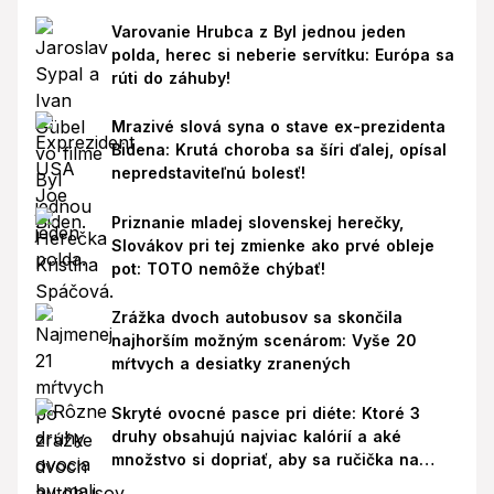
Varovanie Hrubca z Byl jednou jeden
polda, herec si neberie servítku: Európa sa
rúti do záhuby!
Mrazivé slová syna o stave ex-prezidenta
Bidena: Krutá choroba sa šíri ďalej, opísal
nepredstaviteľnú bolesť!
Priznanie mladej slovenskej herečky,
Slovákov pri tej zmienke ako prvé obleje
pot: TOTO nemôže chýbať!
Zrážka dvoch autobusov sa skončila
najhorším možným scenárom: Vyše 20
mŕtvych a desiatky zranených
Skryté ovocné pasce pri diéte: Ktoré 3
druhy obsahujú najviac kalórií a aké
množstvo si dopriať, aby sa ručička na
váhe nepohla nahor?