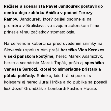
Režisér a scenárista Pavel Jandourek postavil do
centra deja zubárku Aničku v podaní Terezy
Ramby.
Jandourek, ktorý prišiel osobne aj na
premiéru v Bratislave, vo svojom autorskom filme
prinesie tému začiatkov stomatológie.
Na červenom koberci sa pred uvedením snímky na
Slovensku spolu s ním prešli
herečka Vica Kerekes
v sexi pánskom kostýme
, herec Marek Adamczyk,
herec a scenárista Marek Ťapák, prišla aj
speváčka
Vanessa Šarközi, ktorej to mimoriadne pristalo a
pútala pohľady.
Snímku, kde hrá, si pozrel s
kolegami aj herec Juraj Hrčka a do publika sa posadil
tiež Jozef Grondžák z Lombardi Fashion House.