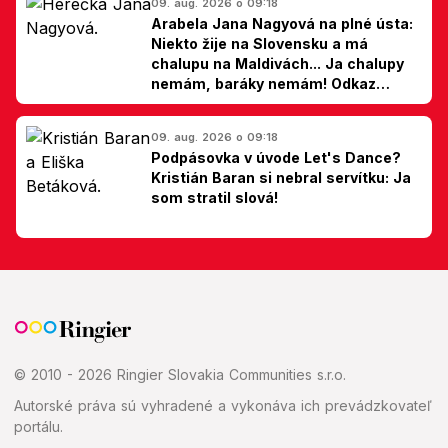
09. aug. 2026 o 09:18
Arabela Jana Nagyová na plné ústa:
Niekto žije na Slovensku a má
chalupu na Maldivách... Ja chalupy
nemám, baráky nemám! Odkaz
Slovákom
09. aug. 2026 o 09:18
Podpásovka v úvode Let's Dance?
Kristián Baran si nebral servítku: Ja
som stratil slová!
© 2010 - 2026 Ringier Slovakia Communities s.r.o.
Autorské práva sú vyhradené a vykonáva ich prevádzkovateľ
portálu.