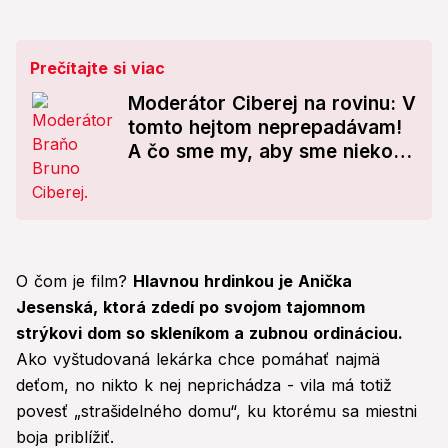
Prečítajte si viac
Moderátor Ciberej na rovinu: V
tomto hejtom neprepadávam!
A čo sme my, aby sme niekoho
iného súdili?
O čom je film?
Hlavnou hrdinkou je Anička
Jesenská, ktorá zdedí po svojom tajomnom
strýkovi dom so skleníkom a zubnou ordináciou.
Ako vyštudovaná lekárka chce pomáhať najmä
deťom, no nikto k nej neprichádza - vila má totiž
povesť „strašidelného domu“, ku ktorému sa miestni
boja priblížiť.