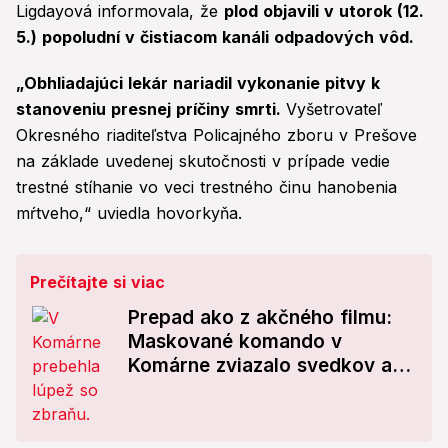
Ligdayová informovala, že
plod objavili v utorok (12.
5.) popoludní v čistiacom kanáli odpadových vôd.
„Obhliadajúci lekár nariadil vykonanie pitvy k
stanoveniu presnej príčiny smrti.
Vyšetrovateľ
Okresného riaditeľstva Policajného zboru v Prešove
na základe uvedenej skutočnosti v prípade vedie
trestné stíhanie vo veci trestného činu hanobenia
mŕtveho,“ uviedla hovorkyňa.
Prečítajte si viac
Prepad ako z akčného filmu:
Maskované komando v
Komárne zviazalo svedkov a
vybielilo sklad!