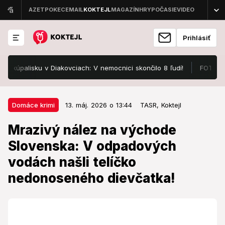
Prihlásiť
palisku v Diakovciach: V nemocnici skončilo 8 ľudí!
FOTO Pozrite
13. máj. 2026 o 13:44
Domáce krimi
Domáce krimi
13. máj. 2026 o 13:44
TASR,
Koktejl
Mrazivý nález na východe
Mrazivý nález na východe
Slovenska: V odpadových vodách
Slovenska: V odpadových
našli telíčko nedonoseného
vodách našli telíčko
dievčatka!
nedonoseného dievčatka!
Vyšetrovateľ už vedie trestné stíhanie.