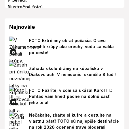
Najnovšie
FOTO Extrémny obrat počasia: Oravu
zasiahli krúpy ako orechy, voda sa valila
po ceste!
Záhada okolo drámy na kúpalisku v
Diakovciach: V nemocnici skončilo 8 ľudí!
FOTO Pozrite, v čom sa ukázal Karol III.:
Pohľad vám hneď padne na dolnú časť
jeho tela!
Nečakajte, zbaľte si kufre a cestujte na
vlastnú päsť! TOTO sú najlepšie destinácie
na rok 2026 ocenené travelblogermi