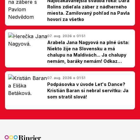
Najočakávanejšia svadba roka: Dara
Rolins zdieľala záber z nádherného
miesta. Zamilovaný pohľad na Pavla
hovorí za všetko
07. aug. 2026 o 01:51
Arabela Jana Nagyová na plné ústa:
Niekto žije na Slovensku a má
chalupu na Maldivách... Ja chalupy
nemám, baráky nemám! Odkaz
Slovákom
07. aug. 2026 o 01:51
Podpásovka v úvode Let's Dance?
Kristián Baran si nebral servítku: Ja
som stratil slová!