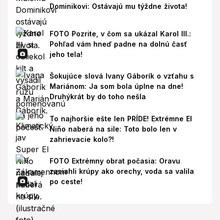
Dominikovi: Ostávajú mu týždne života!
FOTO Pozrite, v čom sa ukázal Karol III.:
Pohľad vám hneď padne na dolnú časť
jeho tela!
Šokujúce slová Ivany Gáborík o vzťahu s
Mariánom: Ja som bola úplne na dne!
Druhýkrát by do toho nešla
To najhoršie ešte len PRÍDE! Extrémne El
Niño naberá na sile: Toto bolo len v
zahrievacie kolo?!
FOTO Extrémny obrat počasia: Oravu
zasiahli krúpy ako orechy, voda sa valila
po ceste!