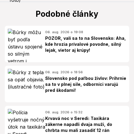
Podobné články
06. aug. 2026 o 19:08
POZOR, valí sa to na Slovensko: Aha,
kde hrozia prívalové povodne, silný
lejak, vietor aj krúpy!
06. aug. 2026 o 18:56
Slovensko pod paľbou živlov: Prihrnie
sa to v plnej sile, odborníci varujú
pred škodami!
06. aug. 2026 o 15:32
Krvavá noc v Seredi: Taxikára
zákerne napadli dvaja muži, do
chrbta mu mali zasadiť 12 rán