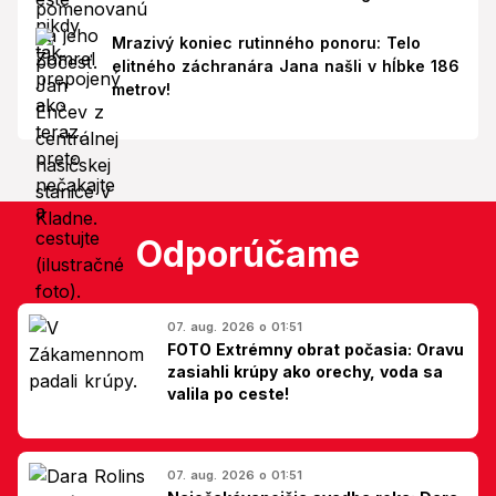
Mrazivý koniec rutinného ponoru: Telo
elitného záchranára Jana našli v hĺbke 186
metrov!
Odporúčame
07. aug. 2026 o 01:51
FOTO Extrémny obrat počasia: Oravu
zasiahli krúpy ako orechy, voda sa
valila po ceste!
07. aug. 2026 o 01:51