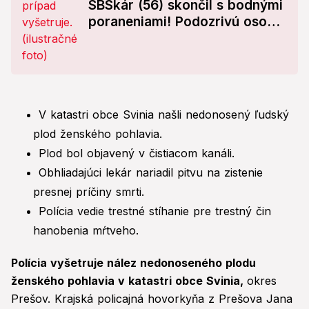
SBSkár (56) skončil s bodnými
poraneniami! Podozrivú osobu
už majú v putách
V katastri obce Svinia našli nedonosený ľudský
plod ženského pohlavia.
Plod bol objavený v čistiacom kanáli.
Obhliadajúci lekár nariadil pitvu na zistenie
presnej príčiny smrti.
Polícia vedie trestné stíhanie pre trestný čin
hanobenia mŕtveho.
Polícia vyšetruje nález nedonoseného plodu
ženského pohlavia v katastri obce Svinia,
okres
Prešov. Krajská policajná hovorkyňa z Prešova Jana