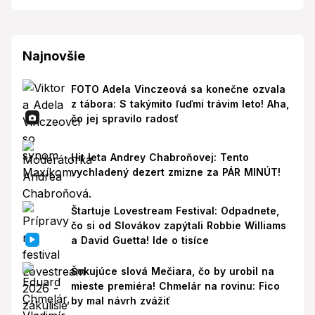
Najnovšie
FOTO Adela Vinczeová sa konečne ozvala
z tábora: S takýmito ľuďmi trávim leto! Aha,
čo jej spravilo radosť
Hit leta Andrey Chabroňovej: Tento
vychladený dezert zmizne za PÁR MINÚT!
Štartuje Lovestream Festival: Odpadnete,
čo si od Slovákov zapýtali Robbie Williams
a David Guetta! Ide o tisíce
Šokujúce slová Mečiara, čo by urobil na
mieste premiéra! Chmelár na rovinu: Fico
by mal návrh zvážiť