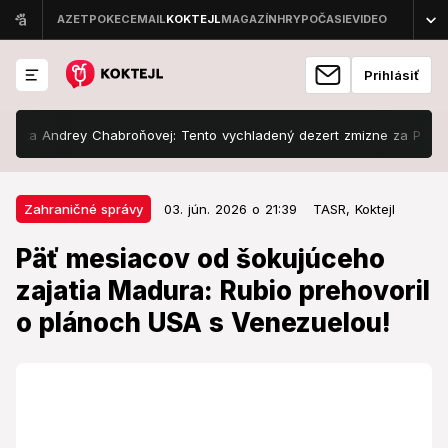
Prihlásiť
ta Andrey Chabroňovej: Tento vychladený dezert zmizne za PÁR MINÚT
03. jún. 2026 o 21:39
Zahraničné správy
Zahraničné správy
03. jún. 2026 o 21:39
TASR,
Koktejl
Päť mesiacov od šokujúceho
Päť mesiacov od šokujúceho
zajatia Madura: Rubio prehovoril o
zajatia Madura: Rubio prehovoril
plánoch USA s Venezuelou!
o plánoch USA s Venezuelou!
Amerika tlačí na zmeny.