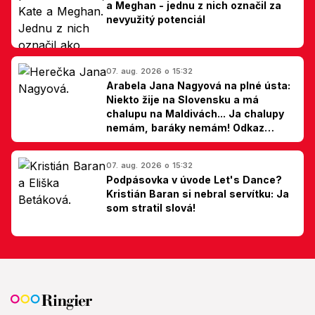
a Meghan - jednu z nich označil za
nevyužitý potenciál
07. aug. 2026 o 15:32
Arabela Jana Nagyová na plné ústa:
Niekto žije na Slovensku a má
chalupu na Maldivách... Ja chalupy
nemám, baráky nemám! Odkaz
Slovákom
07. aug. 2026 o 15:32
Podpásovka v úvode Let's Dance?
Kristián Baran si nebral servítku: Ja
som stratil slová!