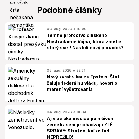
Podobné články
06. aug. 2026 o 19:00
Temné proroctvo čínskeho
Nostradama: Vojna, ktorá zmetie
starý svet! Nastolí nový poriadok?
05. aug. 2026 o 22:31
Nový zvrat v kauze Epstein: Štát
žaluje federálnu vládu, hovorí o
marení vyšetrovania
04. aug. 2026 o 06:40
Aj viac ako mesiac po ničivom
zemetrasení prichádzajú ZLÉ
SPRÁVY: Strašné, koľko ľudí
NEPREŽILO!