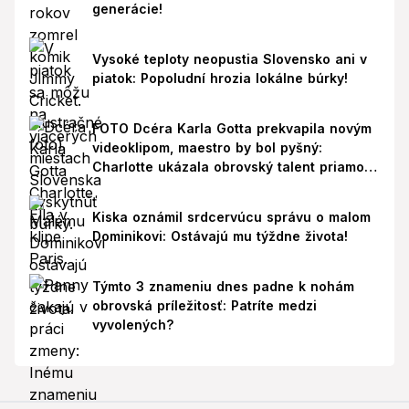
generácie!
Vysoké teploty neopustia Slovensko ani v
piatok: Popoludní hrozia lokálne búrky!
FOTO Dcéra Karla Gotta prekvapila novým
videoklipom, maestro by bol pyšný:
Charlotte ukázala obrovský talent priamo v
Paríži!
Kiska oznámil srdcervúcu správu o malom
Dominikovi: Ostávajú mu týždne života!
Týmto 3 znameniu dnes padne k nohám
obrovská príležitosť: Patríte medzi
vyvolených?