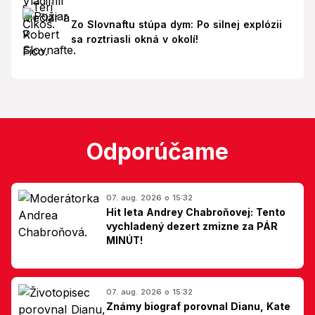
Zo Slovnaftu stúpa dym: Po silnej explózii
sa roztriasli okná v okolí!
Odporúčame
07. aug. 2026 o 15:32
Hit leta Andrey Chabroňovej: Tento
vychladený dezert zmizne za PÁR
MINÚT!
07. aug. 2026 o 15:32
Známy biograf porovnal Dianu, Kate