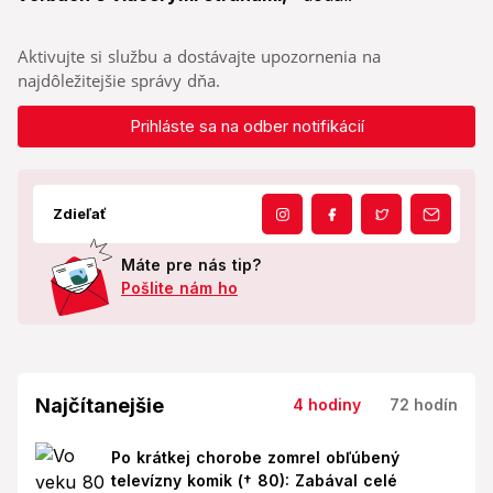
Aktivujte si službu a dostávajte upozornenia na
najdôležitejšie správy dňa.
Prihláste sa na odber notifikácií
Zdieľať
Máte pre nás tip?
Pošlite nám ho
Najčítanejšie
4 hodiny
72 hodín
Po krátkej chorobe zomrel obľúbený
televízny komik († 80): Zabával celé