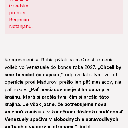
Kongresmani sa Rubia pýtali na možnosť konania
volieb vo Venezuele do konca roka 2027.
„Chceli by
sme to vidieť čo najskôr,“
odpovedal s tým, že od
operácie proti Madurovi prešlo len päť mesiacov, nie
päť rokov.
„Päť mesiacov nie je dlhá doba pre
krajinu, ktorá si prešla tým, čím si prešla táto
krajina. Je však jasné, že potrebujeme novú
volebnú komisiu a v konečnom dôsledku budúcnosť
Venezuely spočíva v slobodných a spravodlivých
voľbách s viacerými stranami,“
dodal.