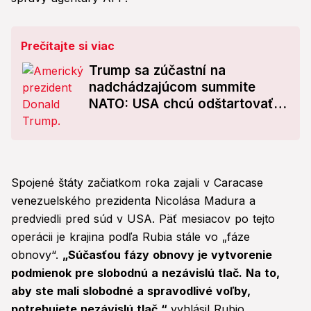
Prečítajte si viac
Trump sa zúčastní na
nadchádzajúcom summite
NATO: USA chcú odštartovať
radikálnu reformu NATO
Spojené štáty začiatkom roka zajali v Caracase
venezuelského prezidenta Nicolása Madura a
predviedli pred súd v USA. Päť mesiacov po tejto
operácii je krajina podľa Rubia stále vo „fáze
obnovy“.
„Súčasťou fázy obnovy je vytvorenie
podmienok pre slobodnú a nezávislú tlač. Na to,
aby ste mali slobodné a spravodlivé voľby,
potrebujete nezávislú tlač,“
vyhlásil Rubio.