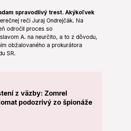
iadam spravodlivý trest. Akýkoľvek
erečnej reči Juraj Ondrejčák. Na
ň odročil proces so
lavom A. na neurčito, a to z dôvodu,
ním obžalovaného a prokurátora
du SR.
tení z väzby: Zomrel
lomat podozrivý zo špionáže