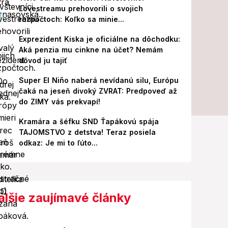
Lovestreamu prehovorili o svojich
rozpočtoch: Koľko sa minie...
Exprezident Kiska je oficiálne na dôchodku:
Aká penzia mu cinkne na účet? Nemám
dôvod ju tajiť
Super El Niño naberá nevídanú silu, Európu
čaká na jeseň divoký ZVRAT: Predpoveď až
do ZIMY vás prekvapí!
Kramára a šéfku SND Ťapákovú spája
TAJOMSTVO z detstva! Teraz posiela
odkaz: Je mi to ľúto...
alšie zaujímavé články
Foto