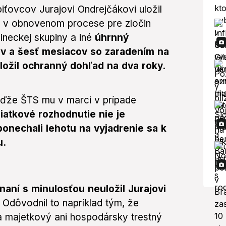
iťovcov Jurajovi Ondrejčákovi uložil
u v obnovenom procese pre zločin
ineckej skupiny a iné
úhrnný
ov a šesť mesiacov so zaradením na
ložil ochranný dohľad na dva roky.
eďže ŠTS mu v marci v prípade
iatkové rozhodnutie nie je
ponechali lehotu na vyjadrenie sa k
u.
ní s minulosťou neuložil Jurajovi
Odôvodnil to napríklad tým, že
 majetkový ani hospodársky trestný