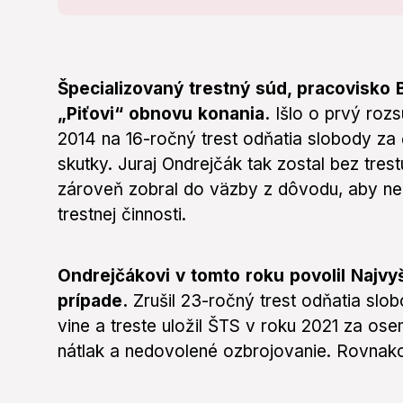
Špecializovaný trestný súd, pracovisko B
„
Piťovi
“
obnovu konania.
Išlo o prvý rozs
2014 na 16-ročný trest odňatia slobody za 
skutky. Juraj Ondrejčák tak zostal bez tres
zároveň zobral do väzby z dôvodu, aby ne
trestnej činnosti.
Ondrejčákovi
v tomto roku povolil Najvy
prípade.
Zrušil 23-ročný trest odňatia slo
vine a treste uložil ŠTS v roku 2021 za ose
nátlak a nedovolené ozbrojovanie. Rovnako 