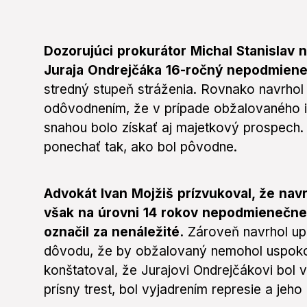
Dozorujúci prokurátor Michal Stanislav n
Juraja
Ondrejčáka
16-ročný nepodmiene
stredný stupeň stráženia. Rovnako navrhol 
odôvodnením, že v prípade obžalovaného išl
snahou bolo získať aj majetkový prospech.
ponechať tak, ako bol pôvodne.
Advokát Ivan Mojžiš prízvukoval, že nav
však na úrovni 14 rokov nepodmienečne 
označil za nenáležité.
Zároveň navrhol upu
dôvodu, že by obžalovaný nemohol uspoko
konštatoval, že Jurajovi Ondrejčákovi bol 
prísny trest, bol vyjadrením represie a jeho 