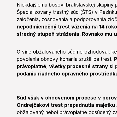
Niekdajšiemu bosovi bratislavskej skupiny p
Špecializovaný trestný súd (ŠTS) v Pezink
založenia, zosnovania a podporovania zloč
nepodmienečný trest väzenia na 14 rok
stredný stupeň stráženia. Rovnako mu u
O vine obžalovaného súd nerozhodoval, k
povolenia obnovy konania zrušil iba trest.
P
právoplatné, všetky procesné strany si 
podaniu riadneho opravného prostriedk
Súd však v obnovenom procese v porovna
Ondrejčákovi trest prepadnutia majetku.
obžalovaný nebol právoplatne odsúdený za