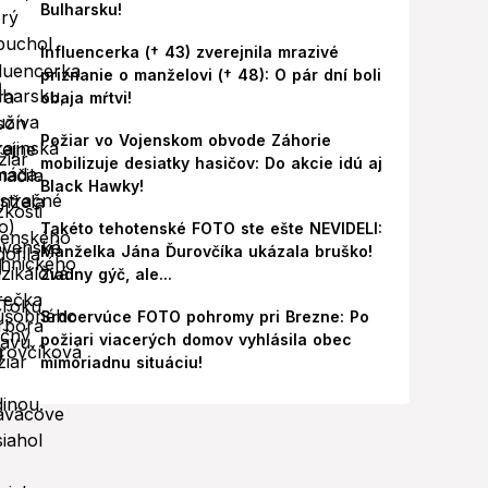
Bulharsku!
Influencerka († 43) zverejnila mrazivé
priznanie o manželovi († 48): O pár dní boli
obaja mŕtvi!
Požiar vo Vojenskom obvode Záhorie
mobilizuje desiatky hasičov: Do akcie idú aj
Black Hawky!
Takéto tehotenské FOTO ste ešte NEVIDELI:
Manželka Jána Ďurovčíka ukázala bruško!
Žiadny gýč, ale...
Srdcervúce FOTO pohromy pri Brezne: Po
požiari viacerých domov vyhlásila obec
mimoriadnu situáciu!