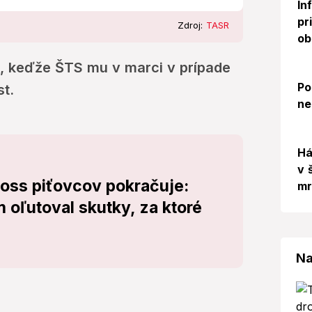
In
pr
Zdroj:
TASR
ob
, keďže ŠTS mu v marci v prípade
Po
st.
ne
Há
v 
boss piťovcov pokračuje:
mr
 oľutoval skutky, za ktoré
Na