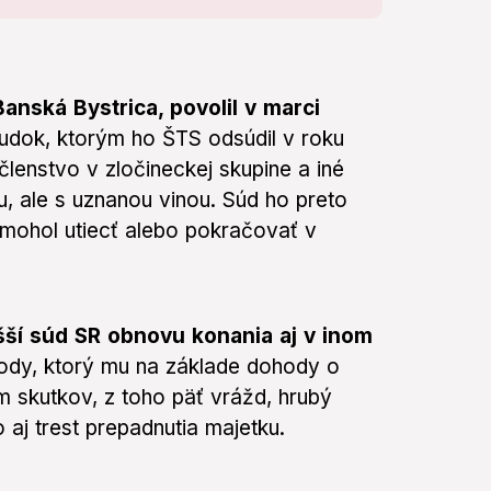
anská Bystrica, povolil v marci
udok, ktorým ho ŠTS odsúdil v roku
členstvo v zločineckej skupine a iné
tu, ale s uznanou vinou. Súd ho preto
mohol utiecť alebo pokračovať v
šší súd SR obnovu konania aj v inom
body, ktorý mu na základe dohody o
m skutkov, z toho päť vrážd, hrubý
aj trest prepadnutia majetku.