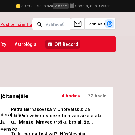
Prihlásiť
?
Pošlite nám ho
 Ďurovčíka ukázala bruško! Žiadny gýč, ale...
Srdcervúce FOTO p
ízy
Astrológia
Off Record
jčítanejšie
4 hodiny
72 hodín
Petra Bernasovská v Chorvátsku: Za
luxusnú večeru s dezertom zacvakala ako
u... Manžel Mravec trošku brblal, že...
Tisíc eur na festival?! Návštevníci