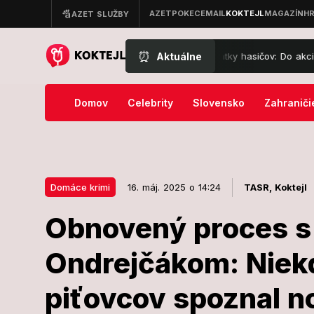
⏰
Aktuálne
kom obvode Záhorie mobilizuje desiatky hasičov: Do akcie idú aj Blac
Domov
Celebrity
Slovensko
Zahraniči
Domáce krimi
16. máj. 2025 o 14:24
TASR,
Koktejl
Obnovený proces s
16. máj. 2025 o 14:24
Domáce krimi
Ondrejčákom: Niekd
Obnovený pro
piťovcov spoznal n