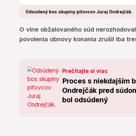
Odsúdený bos skupiny piťovcov Juraj Ondrejčák.
O vine obžalovaného súd nerozhodoval
povolenia obnovy konania zrušil iba tre
Prečítajte si viac
Proces s niekdajším 
Ondrejčák pred súdom
bol odsúdený