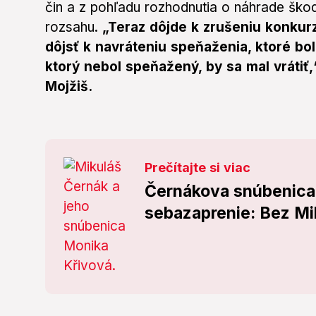
čin a z pohľadu rozhodnutia o náhrade šk
rozsahu.
„Teraz dôjde k zrušeniu konkur
dôjsť k navráteniu speňaženia, ktoré b
ktorý nebol speňažený, by sa mal vrátiť,
Mojžiš.
Prečítajte si viac
Černákova snúbenica 
sebazaprenie: Bez Mik