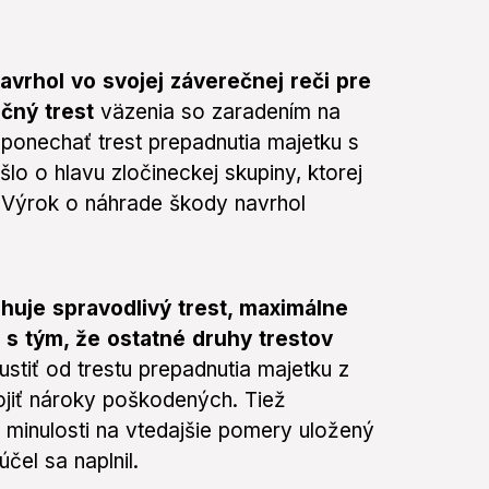
avrhol vo svojej záverečnej reči pre
čný trest
väzenia so zaradením na
ponechať trest prepadnutia majetku s
o o hlavu zločineckej skupiny, ktorej
 Výrok o náhrade škody navrhol
rhuje spravodlivý trest, maximálne
s tým, že ostatné druhy trestov
stiť od trestu prepadnutia majetku z
jiť nároky poškodených. Tiež
v minulosti na vtedajšie pomery uložený
účel sa naplnil.