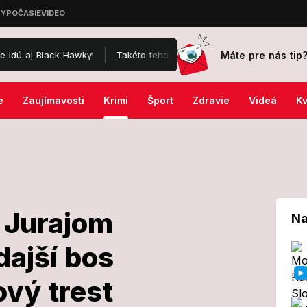
Máte pre nás tip
k Hawky!
Takéto tehotenské FOTO ste ešte NEVIDELI: Manželka Jána
e
Zaujímavosti
Krimi
Šport
Zdravie
Videá
Kv
 Jurajom
Na
ajší bos
ces s Jurajom
ový trest