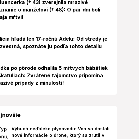
fluencerka († 43) zverejnila mrazivé
iznanie o manželovi († 48): O pár dní boli
aja mŕtvi!
lícia hľadá len 17-ročnú Adelu: Od stredy je
zvestná, spoznáte ju podľa tohto detailu
dka po pôrode odhalila 5 mŕtvych bábätiek
škatuliach: Zvrátené tajomstvo pripomína
azivé prípady z minulosti!
jnovšie
Výbuch neďaleko plynovodu: Von sa dostali
nové informácie o drone, ktorý sa zrútil v