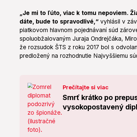
„Je mi to ľúto, viac k tomu nepoviem. Ž
dáte, bude to spravodlivé,“
vyhlásil v záv
piatkovom hlavnom pojednávaní súd zárove
spoluobžalovaným Juraja Ondrejčáka, Miros
že rozsudok ŠTS z roku 2017 bol s odvola
predložený na rozhodnutie Najvyššiemu sú
Prečítajte si viac
Smrť krátko po prepus
vysokopostavený dip