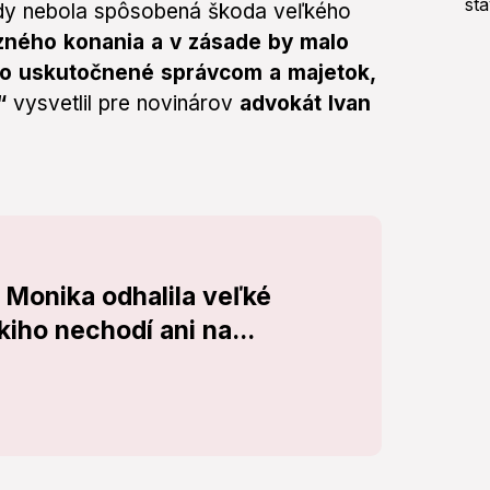
ody nebola spôsobená škoda veľkého
zného konania a v zásade by malo
olo uskutočnené správcom a majetok,
“
vysvetlil pre novinárov
advokát Ivan
Monika odhalila veľké
iho nechodí ani na...