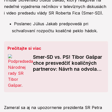
Hnutie Slovensko Július Jakab, ktorý reagoval na
nedeľné vyjadrenia rečníkov v televíznych diskusiách
i video predsedu vlády SR Roberta Fica (Smer-SD).
Poslanec Július Jakab predpovedá pri
schvaľovaní rozpočtu koaličné peklo hádok.
Prečítajte si viac
Smer-SD vs. PS! Tibor Gašpar
chce presvedčiť koaličných
partnerov: Návrh na odvolanie
Dubéciho?
Zameral sa aj na upozornenie prezidenta SR Petra