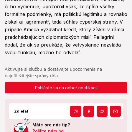
či ho vymenuje, upozornil však, že spĺňa všetky
formálne podmienky, má politickú legitimitu a rovnako
získal aj „agrément“, teda súhlas cyperskej strany. V
prípade Kmeca vyzdvihol kredit, ktorý získal v rámci
predchádzajúcich diplomatických misií. Pellegrini
dodal, že ak sa preukáže, že veľvyslanec nezvláda
svoju funkciu, možno ho odvolať.
Aktivujte si službu a dostávajte upozornenia na
najdôležitejšie správy dňa.
Prihláste sa na odber notifikácií
Zdieľať
Máte pre nás tip?
Pošlite nám ho