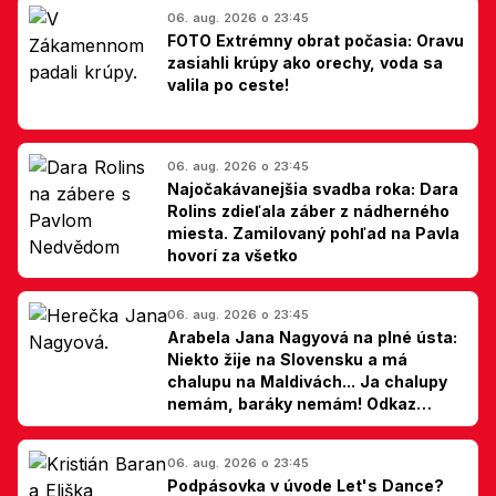
06. aug. 2026 o 23:45
FOTO Extrémny obrat počasia: Oravu
zasiahli krúpy ako orechy, voda sa
valila po ceste!
06. aug. 2026 o 23:45
Najočakávanejšia svadba roka: Dara
Rolins zdieľala záber z nádherného
miesta. Zamilovaný pohľad na Pavla
hovorí za všetko
06. aug. 2026 o 23:45
Arabela Jana Nagyová na plné ústa:
Niekto žije na Slovensku a má
chalupu na Maldivách... Ja chalupy
nemám, baráky nemám! Odkaz
Slovákom
06. aug. 2026 o 23:45
Podpásovka v úvode Let's Dance?