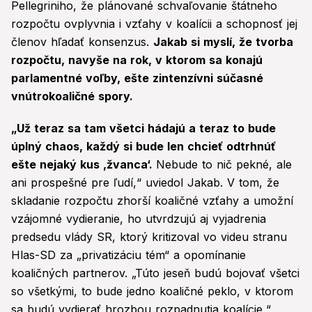
Pellegriniho, že plánované schvaľovanie štátneho
rozpočtu ovplyvnia i vzťahy v koalícii a schopnosť jej
členov hľadať konsenzus.
Jakab si myslí, že tvorba
rozpočtu, navyše na rok, v ktorom sa konajú
parlamentné voľby, ešte zintenzívni súčasné
vnútrokoaličné spory.
„Už teraz sa tam všetci hádajú a teraz to bude
úplný chaos, každý si bude len chcieť odtrhnúť
ešte nejaký kus ‚žvanca‘.
Nebude to nič pekné, ale
ani prospešné pre ľudí,“ uviedol Jakab. V tom, že
skladanie rozpočtu zhorší koaličné vzťahy a umožní
vzájomné vydieranie, ho utvrdzujú aj vyjadrenia
predsedu vlády SR, ktorý kritizoval vo videu stranu
Hlas-SD za „privatizáciu tém“ a opomínanie
koaličných partnerov. „Túto jeseň budú bojovať všetci
so všetkými, to bude jedno koaličné peklo, v ktorom
sa budú vydierať hrozbou rozpadnutia koalície,“