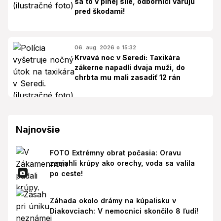
sa to v plnej sile, odborníci varujú
pred škodami!
06. aug. 2026 o 15:32
Krvavá noc v Seredi: Taxikára
zákerne napadli dvaja muži, do
chrbta mu mali zasadiť 12 rán
Najnovšie
FOTO Extrémny obrat počasia: Oravu
zasiahli krúpy ako orechy, voda sa valila
po ceste!
Záhada okolo drámy na kúpalisku v
Diakovciach: V nemocnici skončilo 8 ľudí!