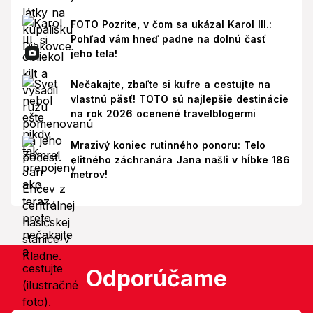
FOTO Pozrite, v čom sa ukázal Karol III.:
Pohľad vám hneď padne na dolnú časť
jeho tela!
Nečakajte, zbaľte si kufre a cestujte na
vlastnú päsť! TOTO sú najlepšie destinácie
na rok 2026 ocenené travelblogermi
Mrazivý koniec rutinného ponoru: Telo
elitného záchranára Jana našli v hĺbke 186
metrov!
Odporúčame