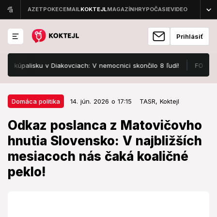
Prihlásiť
lisku v Diakovciach: V nemocnici skončilo 8 ľudí!
FOTO Pozrite,
14. jún. 2026 o 17:15
Domáca politika
Domáca politika
14. jún. 2026 o 17:15
TASR,
Koktejl
Odkaz poslanca z Matovičovho
Odkaz poslanca z Matovičovho
hnutia Slovensko: V najbližších
hnutia Slovensko: V najbližších
mesiacoch nás čaká koaličné
mesiacoch nás čaká koaličné
peklo!
peklo!