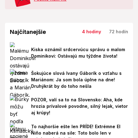
Najčítanejšie
4 hodiny
72 hodín
Kiska oznámil srdcervúcu správu o malom
Dominikovi: Ostávajú mu týždne života!
Šokujúce slová Ivany Gáborík o vzťahu s
Mariánom: Ja som bola úplne na dne!
Druhýkrát by do toho nešla
POZOR, valí sa to na Slovensko: Aha, kde
hrozia prívalové povodne, silný lejak, vietor
aj krúpy!
To najhoršie ešte len PRÍDE! Extrémne El
Niño naberá na sile: Toto bolo len v