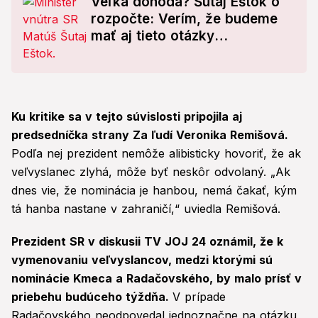
Veľká dohoda? Šutaj Eštok o
rozpočte: Verím, že budeme
mať aj tieto otázky
vysporiadané v jednom balíku
Ku kritike sa v tejto súvislosti pripojila aj
predsedníčka strany Za ľudí Veronika Remišová.
Podľa nej prezident nemôže alibisticky hovoriť, že ak
veľvyslanec zlyhá, môže byť neskôr odvolaný. „Ak
dnes vie, že nominácia je hanbou, nemá čakať, kým
tá hanba nastane v zahraničí,“ uviedla Remišová.
Prezident SR v diskusii TV JOJ 24 oznámil, že k
vymenovaniu veľvyslancov, medzi ktorými sú
nominácie Kmeca a Radačovského, by malo prísť v
priebehu budúceho týždňa.
V prípade
Radačovského neodpovedal jednoznačne na otázku,