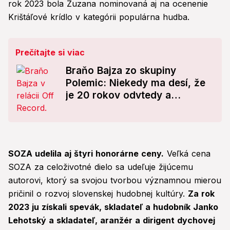
rok 2023 bola Zuzana nominovaná aj na ocenenie
Krištáľové krídlo v kategórii populárna hudba.
Prečítajte si viac
Braňo Bajza zo skupiny
Polemic: Niekedy ma desí, že
je 20 rokov odvtedy a
pesnička je stále aktuálna
SOZA udelila aj štyri honorárne ceny.
Veľká cena
SOZA za celoživotné dielo sa udeľuje žijúcemu
autorovi, ktorý sa svojou tvorbou významnou mierou
pričinil o rozvoj slovenskej hudobnej kultúry.
Za rok
2023 ju získali spevák, skladateľ a hudobník Janko
Lehotský a skladateľ, aranžér a dirigent dychovej