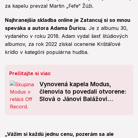
za kapelu prevzal Martin „Fefe“ Žúži.
Najhranejšia skladba online je Zatancuj si so mnou
speváka a autora Adama Ďuricu.
Je z albumu 30,
vydaného v roku 2018. Adam vydal šesť štúdiových
albumov, za rok 2022 získal ocenenie Krištáľové
krídlo v kategórii populárna hudba.
Prečítajte si viac
Vynovená kapela Modus,
členovia to povedali otvorene:
Slová o Jánovi Balážovi
hovoria za všetko!
„Vážim si každú jednu cenu, pozerám sa ale