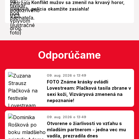
Konflikt mužov sa zmenil na krvavý horor,
polícia okamžite zasiahla!
Odporúčame
09. aug. 2026 o 13:49
FOTO Známe krásky ovládli
Lovestream: Plačková tasila zbrane v
sexi koži, Vizváryová zmenená na
nepoznanie!
09. aug. 2026 o 13:49
Otvorene o žiarlivosti vo vzťahu s
mladším partnerom - jedna vec mu
vadila, prezradila dnes