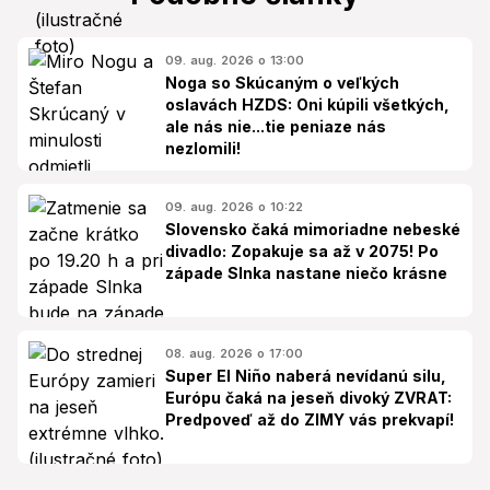
09. aug. 2026 o 13:00
Noga so Skúcaným o veľkých
oslavách HZDS: Oni kúpili všetkých,
ale nás nie...tie peniaze nás
nezlomili!
09. aug. 2026 o 10:22
Slovensko čaká mimoriadne nebeské
divadlo: Zopakuje sa až v 2075! Po
západe Slnka nastane niečo krásne
08. aug. 2026 o 17:00
Super El Niño naberá nevídanú silu,
Európu čaká na jeseň divoký ZVRAT:
Predpoveď až do ZIMY vás prekvapí!