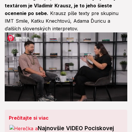
textárom je Vladimír Krausz, je to jeho šieste
ocenenie po sebe.
Krausz píše texty pre skupinu
IMT Smile, Katku Knechtovú, Adama Ďuricu a
ďalších slovenských interpretov.
0
seconds
of
28
Prečítajte si viac
minutes,
57
Najnovšie VIDEO Pociskovej
seconds