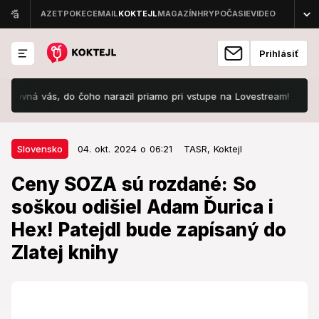
Prihlásiť
ás, do čoho narazil priamo pri vstupe na Lovestream!
Šokujúca n
04. okt. 2024 o 06:21
Slovensko
Slovensko
04. okt. 2024 o 06:21
TASR,
Koktejl
Ceny SOZA sú rozdané: So soškou
Ceny SOZA sú rozdané: So
odišiel Adam Ďurica i Hex! Patejdl
soškou odišiel Adam Ďurica i
bude zapísaný do Zlatej knihy
Hex! Patejdl bude zapísaný do
Slovenskej hudbe, jej autorom a interpretom patrili vo
Zlatej knihy
štvrtok večer (3. 10.) priestory bratislavského
Mestského divadla P. O. Hviezdoslava.