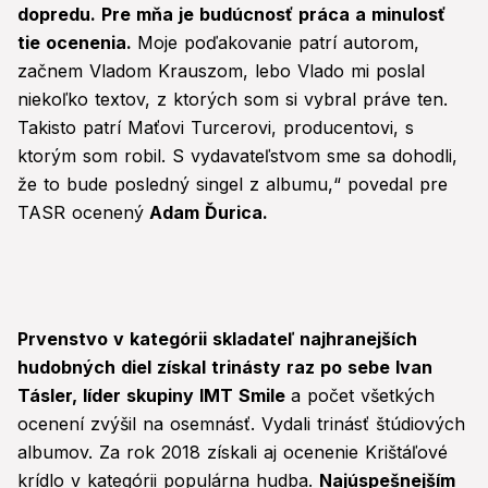
dopredu. Pre mňa je budúcnosť práca a minulosť
tie ocenenia.
Moje poďakovanie patrí autorom,
začnem Vladom Krauszom, lebo Vlado mi poslal
niekoľko textov, z ktorých som si vybral práve ten.
Takisto patrí Maťovi Turcerovi, producentovi, s
ktorým som robil. S vydavateľstvom sme sa dohodli,
že to bude posledný singel z albumu,“ povedal pre
TASR ocenený
Adam Ďurica.
Prvenstvo v kategórii skladateľ najhranejších
hudobných diel získal trinásty raz po sebe Ivan
Tásler, líder skupiny IMT Smile
a počet všetkých
ocenení zvýšil na osemnásť. Vydali trinásť štúdiových
albumov. Za rok 2018 získali aj ocenenie Krištáľové
krídlo v kategórii populárna hudba.
Najúspešnejším