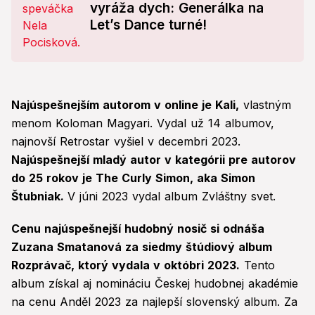
vyráža dych: Generálka na
Let’s Dance turné!
Najúspešnejším autorom v online je Kali,
vlastným
menom Koloman Magyari. Vydal už 14 albumov,
najnovší Retrostar vyšiel v decembri 2023.
Najúspešnejší mladý autor v kategórii pre autorov
do 25 rokov je The Curly Simon, aka Simon
Štubniak.
V júni 2023 vydal album Zvláštny svet.
Cenu najúspešnejší hudobný nosič si odnáša
Zuzana Smatanová za siedmy štúdiový album
Rozprávač, ktorý vydala v októbri 2023.
Tento
album získal aj nomináciu Českej hudobnej akadémie
na cenu Anděl 2023 za najlepší slovenský album. Za