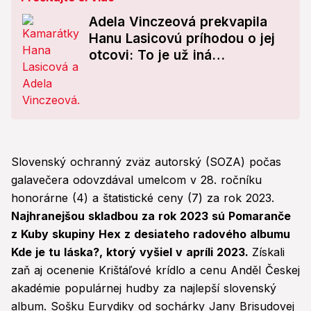
Adela Vinczeová prekvapila
Hanu Lasicovú príhodou o jej
otcovi: To je už iná
generácia...
Slovenský ochranný zväz autorský (SOZA) počas
galavečera odovzdával umelcom v 28. ročníku
honorárne (4) a štatistické ceny (7) za rok 2023.
Najhranejšou skladbou za rok 2023 sú Pomaranče
z Kuby skupiny Hex z desiateho radového albumu
Kde je tu láska?, ktorý vyšiel v apríli 2023.
Získali
zaň aj ocenenie Krištáľové krídlo a cenu Anděl Českej
akadémie populárnej hudby za najlepší slovenský
album. Sošku Eurydiky od sochárky Jany Brisudovej