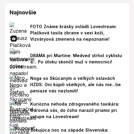
Najnovšie
FOTO Známe krásky ovládli Lovestream:
Plačková tasila zbrane v sexi koži,
Vizváryová zmenená na nepoznanie!
DRÁMA pri Martine: Medveď strhol cyklistu
a... Po útoku skončil muž v nemocnici!
Noga so Skúcaným o veľkých oslavách
HZDS: Oni kúpili všetkých, ale nás nie...tie
peniaze nás nezlomili!
Kuriózna nehoda zdrogovaného taxikára:
Odrovná vás, do čoho narazil priamo pri
vstupe na Lovestream!
Šokujúca noc na západe Slovenska: