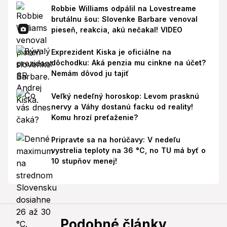
Robbie Williams odpálil na Lovestreame
brutálnu šou: Slovenke Barbare venoval
pieseň, reakcia, akú nečakal! VIDEO
Exprezident Kiska je oficiálne na
dôchodku: Aká penzia mu cinkne na účet?
Nemám dôvod ju tajiť
Veľký nedeľný horoskop: Levom prasknú
nervy a Váhy dostanú facku od reality!
Komu hrozí preťaženie?
Pripravte sa na horúčavy: V nedeľu
vystrelia teploty na 36 °C, no TU má byť o
10 stupňov menej!
Podobné články