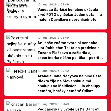
10. aug. 2026 o 05:49
Vanessa Šarközi konečne ukázala
prvú FOTO synčeka: Jeden detail na
malom Davidkovi neprehliadnete!
10. aug. 2026 o 05:49
Ani naše známe tváre si nenechali
ujsť Robbieho: Takto sa predviedla
Zuzana Plačková a zažiarila aj
expartnerka nášho politika - pozrite
si TOP outfity z Lovestreamu
10. aug. 2026 o 05:49
Arabela Jana Nagyová na plné ústa:
Niekto žije na Slovensku a má
chalupu na Maldivách... Ja chalupy
nemám, baráky nemám! Odkaz
Slovákom
10. aug. 2026 o 05:49
Podpásovka v úvode Let's Dance?