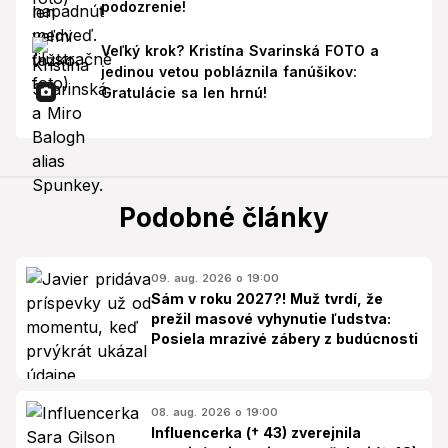
podozrenie!
Veľký krok? Kristína Svarinská FOTO a
jedinou vetou pobláznila fanúšikov:
Gratulácie sa len hrnú!
Podobné články
09. aug. 2026 o 19:00
Sám v roku 2027?! Muž tvrdí, že
prežil masové vyhynutie ľudstva:
Posiela mrazivé zábery z budúcnosti
08. aug. 2026 o 19:00
Influencerka († 43) zverejnila