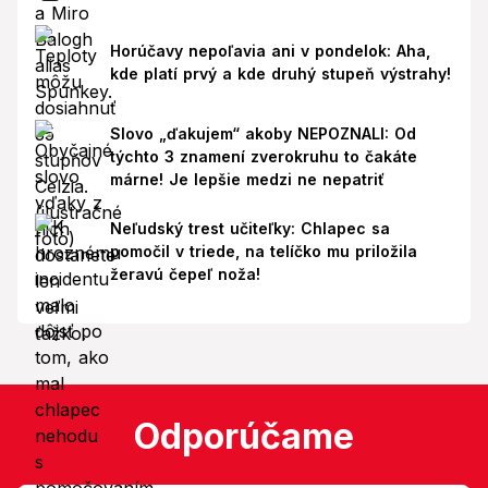
Horúčavy nepoľavia ani v pondelok: Aha,
kde platí prvý a kde druhý stupeň výstrahy!
Slovo „ďakujem“ akoby NEPOZNALI: Od
týchto 3 znamení zverokruhu to čakáte
márne! Je lepšie medzi ne nepatriť
Neľudský trest učiteľky: Chlapec sa
pomočil v triede, na telíčko mu priložila
žeravú čepeľ noža!
Odporúčame