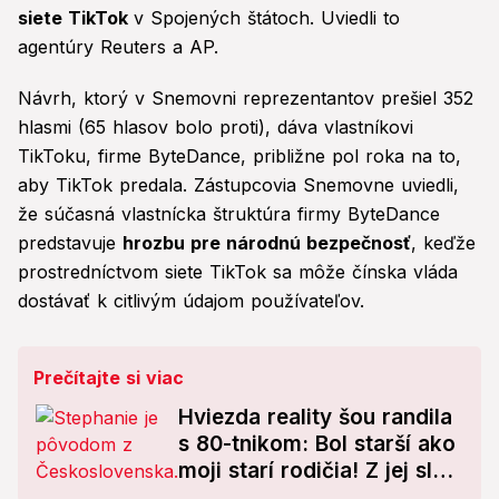
siete TikTok
v Spojených štátoch. Uviedli to
agentúry Reuters a AP.
Návrh, ktorý v Snemovni reprezentantov prešiel 352
hlasmi (65 hlasov bolo proti), dáva vlastníkovi
TikToku, firme ByteDance, približne pol roka na to,
aby TikTok predala. Zástupcovia Snemovne uviedli,
že súčasná vlastnícka štruktúra firmy ByteDance
predstavuje
hrozbu pre národnú bezpečnosť
, keďže
prostredníctvom siete TikTok sa môže čínska vláda
dostávať k citlivým údajom používateľov.
Prečítajte si viac
Hviezda reality šou randila
s 80-tnikom: Bol starší ako
moji starí rodičia! Z jej slov
vás strasie