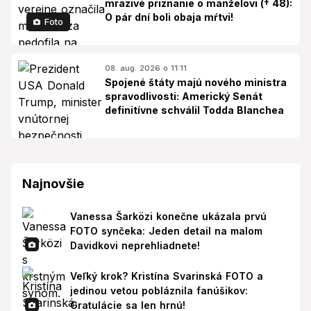
mrazivé priznanie o manželovi († 48):
O pár dní boli obaja mŕtvi!
Foto
08. aug. 2026 o 11:11
Spojené štáty majú nového ministra
spravodlivosti: Americký Senát
definitívne schválil Todda Blanchea
Najnovšie
Vanessa Šarközi konečne ukázala prvú
FOTO synčeka: Jeden detail na malom
Davidkovi neprehliadnete!
Veľký krok? Kristína Svarinská FOTO a
jedinou vetou pobláznila fanúšikov:
Gratulácie sa len hrnú!