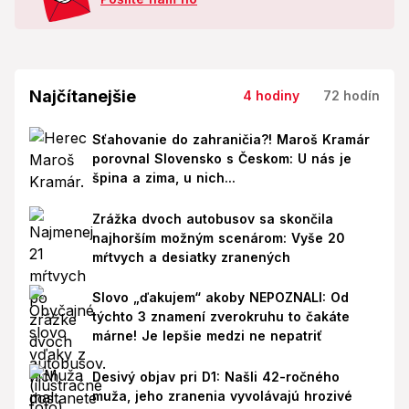
Najčítanejšie
4 hodiny
72 hodín
Sťahovanie do zahraničia?! Maroš Kramár
porovnal Slovensko s Českom: U nás je
špina a zima, u nich...
Zrážka dvoch autobusov sa skončila
najhorším možným scenárom: Vyše 20
mŕtvych a desiatky zranených
Slovo „ďakujem“ akoby NEPOZNALI: Od
týchto 3 znamení zverokruhu to čakáte
márne! Je lepšie medzi ne nepatriť
Desivý objav pri D1: Našli 42-ročného
muža, jeho zranenia vyvolávajú hrozivé