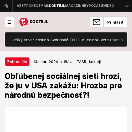
Prihlásiť
Veľký krok? Kristína Svarinská FOTO a jedinou vetou pobláznila fanúš
13. mar. 2024 o 18:14
Zahraničie
Zahraničie
13. mar. 2024 o 18:14
TASR,
Koktejl
Obľúbenej sociálnej sieti hrozí, že
Obľúbenej sociálnej sieti hrozí,
ju v USA zakážu: Hrozba pre
že ju v USA zakážu: Hrozba pre
národnú bezpečnosť?!
národnú bezpečnosť?!
Osud TikToku vyvolal vo Washingtone vášnivé
diskusie.