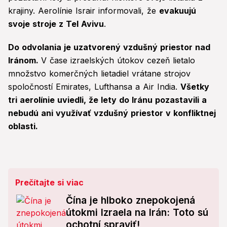
krajiny. Aerolínie Israir informovali, že
evakuujú
svoje stroje z Tel Avivu
.
Do odvolania je uzatvorený vzdušný priestor nad
Iránom.
V čase izraelských útokov cezeň lietalo
množstvo komerčných lietadiel vrátane strojov
spoločností Emirates, Lufthansa a Air India.
Všetky
tri aerolínie uviedli, že lety do Iránu pozastavili a
nebudú ani využívať vzdušný priestor v konfliktnej
oblasti.
Prečítajte si viac
Čína je hlboko znepokojená
útokmi Izraela na Irán: Toto sú
ochotní spraviť!