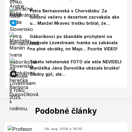
Petra Bernasovská v Chorvátsku: Za
luxusnú večeru s dezertom zacvakala ako
u... Manžel Mravec trošku brblal, že...
Gáboríkovci po škandále prichytení na
festivale Lovestream: Ivanka sa zabávala
na plné obrátky, no Majo... Pozrite VIDEO!
Takéto tehotenské FOTO ste ešte NEVIDELI:
Manželka Jána Ďurovčíka ukázala bruško!
Žiadny gýč, ale...
Podobné články
06. aug. 2026 o 19:00