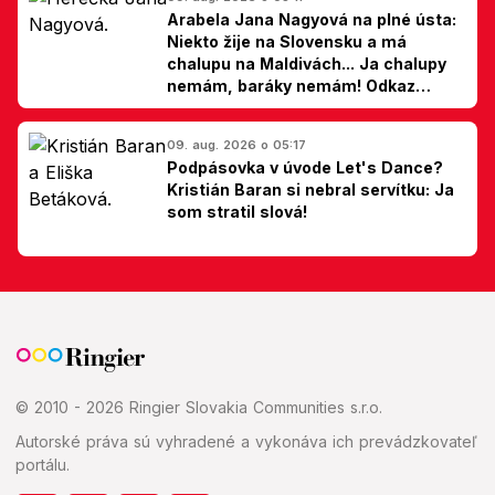
Arabela Jana Nagyová na plné ústa:
Niekto žije na Slovensku a má
chalupu na Maldivách... Ja chalupy
nemám, baráky nemám! Odkaz
Slovákom
09. aug. 2026 o 05:17
Podpásovka v úvode Let's Dance?
Kristián Baran si nebral servítku: Ja
som stratil slová!
© 2010 - 2026 Ringier Slovakia Communities s.r.o.
Autorské práva sú vyhradené a vykonáva ich prevádzkovateľ
portálu.