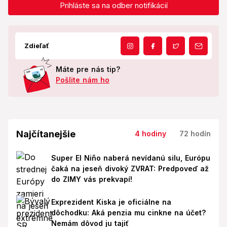
Prihláste sa na odber notifikácií
Zdieľať
Máte pre nás tip?
Pošlite nám ho
Najčítanejšie
4 hodiny
72 hodín
Super El Niño naberá nevídanú silu, Európu
čaká na jeseň divoký ZVRAT: Predpoveď až
do ZIMY vás prekvapí!
Exprezident Kiska je oficiálne na
dôchodku: Aká penzia mu cinkne na účet?
Nemám dôvod ju tajiť