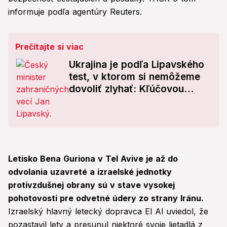
informuje podľa agentúry Reuters.
Prečítajte si viac
Ukrajina je podľa Lipavského
test, v ktorom si nemôžeme
dovoliť zlyhať: Kľúčovou
otázkou je...
Letisko Bena Guriona v Tel Avive je až do
odvolania uzavreté a izraelské jednotky
protivzdušnej obrany sú v stave vysokej
pohotovosti pre odvetné údery zo strany Iránu.
Izraelský hlavný letecký dopravca El Al uviedol, že
pozastavil lety a presunul niektoré svoje lietadlá z