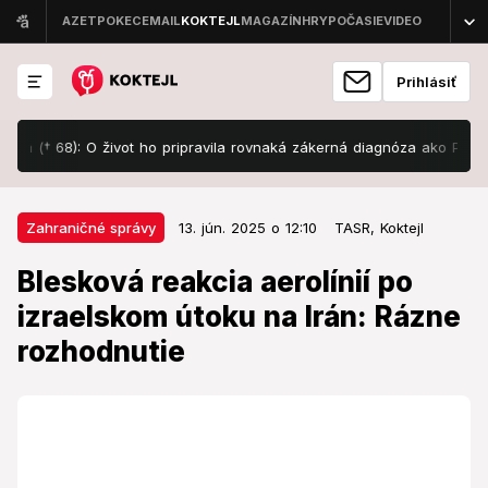
Prihlásiť
† 68): O život ho pripravila rovnaká zákerná diagnóza ako Patejdla!
13. jún. 2025 o 12:10
Zahraničné správy
Zahraničné správy
13. jún. 2025 o 12:10
TASR,
Koktejl
Blesková reakcia aerolínií po
Blesková reakcia aerolínií po
izraelskom útoku na Irán: Rázne
izraelskom útoku na Irán: Rázne
rozhodnutie
rozhodnutie
Robia potrebné kroky.