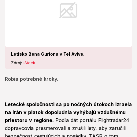
Letisko Bena Guriona v Tel Avive.
Zdroj:
iStock
Robia potrebné kroky.
Letecké spoločnosti sa po nočných útokoch Izraela
na Irán v piatok dopoludnia vyhýbajú vzdušnému
priestoru v regióne.
Podľa dát portálu Flightradar24
dopravcovia presmerovali a zrušili lety, aby zaručili
bezpečnosť cestujúcich a posádky. TASR o tom