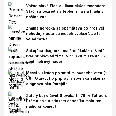
Vážne slová Fica o klimatických zmenách:
Stačí sa pozrieť na teplomer a na hladiny
našich vôd!
Známa herečka sa spamätáva po hrozivej
nehode, z auta sa museli vyplaziť: Je to
veľmi ťažké!
Šokujúca diagnóza malého školáka: Bledú
tvár pripisovali zime, v brušku mu rástol 17-
centimetrový nádor!
Messi v slzách po smrti milovaného otca (†
68): O život ho pripravila rovnaká zákerná
diagnóza ako Patejdla!
Zúfalý boj o život Slováka († 76) v Tatrách:
Dráma na turistickom chodníku mala ten
najhorší koniec!