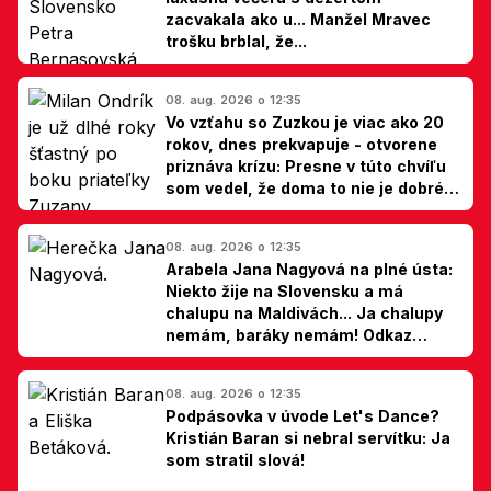
zacvakala ako u... Manžel Mravec
trošku brblal, že...
08. aug. 2026 o 12:35
Vo vzťahu so Zuzkou je viac ako 20
rokov, dnes prekvapuje - otvorene
priznáva krízu: Presne v túto chvíľu
som vedel, že doma to nie je dobré,
hovorí Milan Ondrík
08. aug. 2026 o 12:35
Arabela Jana Nagyová na plné ústa:
Niekto žije na Slovensku a má
chalupu na Maldivách... Ja chalupy
nemám, baráky nemám! Odkaz
Slovákom
08. aug. 2026 o 12:35
Podpásovka v úvode Let's Dance?
Kristián Baran si nebral servítku: Ja
som stratil slová!