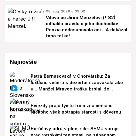
08. aug. 2026 o 09:00
Vdova po Jiřím Menzelovi († 82)
odhalila pravdu o jeho dôchodku:
Penzia nedosahovala ani... A dokázal
toho toľko!
Najnovšie
Petra Bernasovská v Chorvátsku: Za
luxusnú večeru s dezertom zacvakala ako
u... Manžel Mravec trošku brblal, že...
Hviezdy prajú týmto trom znameniam:
Niekoho však potrápia starosti s dôverou
Horúčavy udrú v plnej sile: SHMÚ varuje
pred vysokými teplotami, na západnom