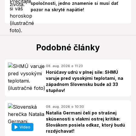
spoločnosti, jedno znamenie si musí dať
pozor na skryté napätie!
Podobné články
08. aug. 2026 o 11:23
Horúčavy udrú v plnej sile: SHMÚ
varuje pred vysokými teplotami, na
západnom Slovensku bude až 33
stupňov!
08. aug. 2026 o 10:30
Natalia Germani čelí po strašnej
skúsenosti s vlakmi ostrej kritike:
Slovákom posiela odkaz, ktorý budú
Video
rozdýchavať!