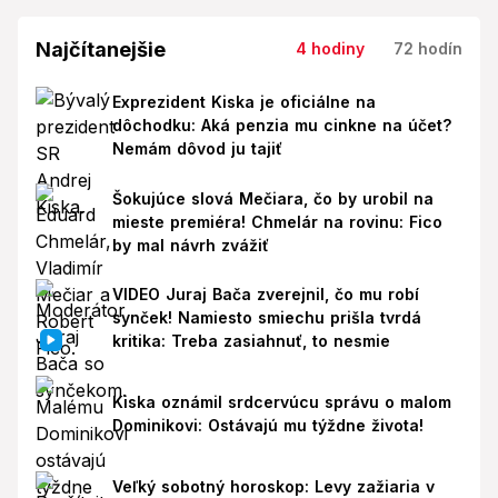
Najčítanejšie
4 hodiny
72 hodín
Exprezident Kiska je oficiálne na
dôchodku: Aká penzia mu cinkne na účet?
Nemám dôvod ju tajiť
Šokujúce slová Mečiara, čo by urobil na
mieste premiéra! Chmelár na rovinu: Fico
by mal návrh zvážiť
VIDEO Juraj Bača zverejnil, čo mu robí
synček! Namiesto smiechu prišla tvrdá
kritika: Treba zasiahnuť, to nesmie
Kiska oznámil srdcervúcu správu o malom
Dominikovi: Ostávajú mu týždne života!
Veľký sobotný horoskop: Levy zažiaria v