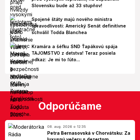
Slovensku bude až 33 stupňov!
Spojené štáty majú nového ministra
spravodlivosti: Americký Senát definitívne
schválil Todda Blanchea
Kramára a šéfku SND Ťapákovú spája
TAJOMSTVO z detstva! Teraz posiela
odkaz: Je mi to ľúto...
Odporúčame
08. aug. 2026 o 12:35
Petra Bernasovská v Chorvátsku: Za
luxusnú večeru s dezertom