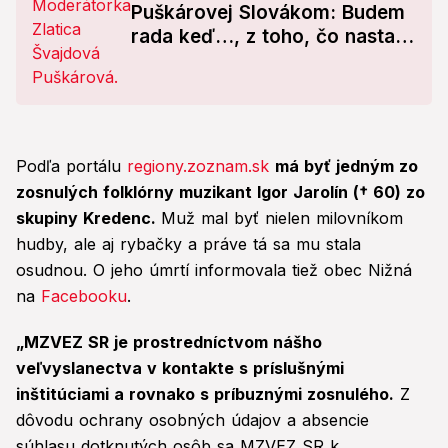
Puškárovej Slovákom: Budem
rada keď…, z toho, čo nastalo
potom, moderátorka stratila
reč!
Podľa portálu
regiony.zoznam.sk
má byť jedným zo
zosnulých folklórny muzikant Igor Jarolín († 60) zo
skupiny Kredenc.
Muž mal byť nielen milovníkom
hudby, ale aj rybačky a práve tá sa mu stala
osudnou. O jeho úmrtí informovala tiež obec Nižná
na
Facebooku
.
„MZVEZ SR je prostredníctvom nášho
veľvyslanectva v kontakte s príslušnými
inštitúciami a rovnako s príbuznými zosnulého.
Z
dôvodu ochrany osobných údajov a absencie
súhlasu dotknutých osôb sa MZVEZ SR k