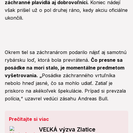
záchranné plavidlá aj dobrovoľníci.
Koniec nádejí
však prišiel už o pol druhej ráno, kedy akciu oficiálne
ukončili.
Okrem tiel sa záchranárom podarilo nájsť aj samotnú
rybársku loď, ktorá bola prevrátená.
Čo presne sa
posádke na mori stalo, je momentálne predmetom
vyšetrovania. „
Posádke záchranného vrtuľníka
nebolo hneď jasné, čo sa mohlo udiať. Zatiaľ je
priskoro na akékoľvek špekulácie. Prípad si prevzala
polícia,“ uzavrel vedúci zásahu Andreas Bull.
Prečítajte si viac
VEĽKÁ výzva Zlatice