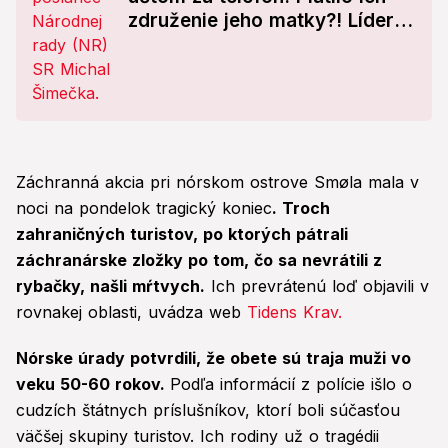
združenie jeho matky?! Líder
PS reaguje
Záchranná akcia pri nórskom ostrove Smøla mala v
noci na pondelok tragický koniec
. Troch
zahraničných turistov, po ktorých pátrali
záchranárske zložky po tom, čo sa nevrátili z
rybačky, našli mŕtvych.
Ich prevrátenú loď objavili v
rovnakej oblasti, uvádza web
Tidens Krav.
Nórske úrady potvrdili, že obete sú traja muži vo
veku 50-60 rokov.
Podľa informácií z polície išlo o
cudzích štátnych príslušníkov, ktorí boli súčasťou
väčšej skupiny turistov. Ich rodiny už o tragédii