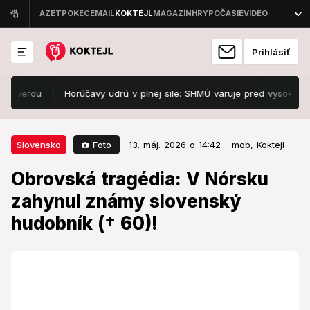
Prihlásiť
rou
Horúčavy udrú v plnej sile: SHMÚ varuje pred vysokými teplo
13. máj. 2026 o 14:42
Slovensko
Foto
Slovensko
13. máj. 2026 o 14:42
mob,
Koktejl
Obrovská tragédia: V Nórsku
Obrovská tragédia: V Nórsku
zahynul známy slovenský
zahynul známy slovenský
hudobník († 60)!
hudobník († 60)!
Vášeň k rybárčeniu stála známeho muzikanta život.