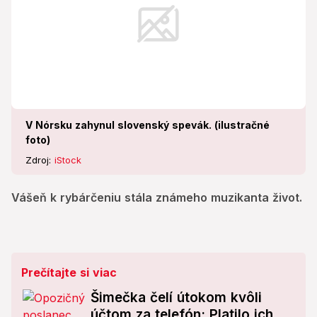
V Nórsku zahynul slovenský spevák. (ilustračné
foto)
Zdroj:
iStock
Vášeň k rybárčeniu stála známeho muzikanta život.
Prečítajte si viac
Šimečka čelí útokom kvôli
účtom za telefón: Platilo ich