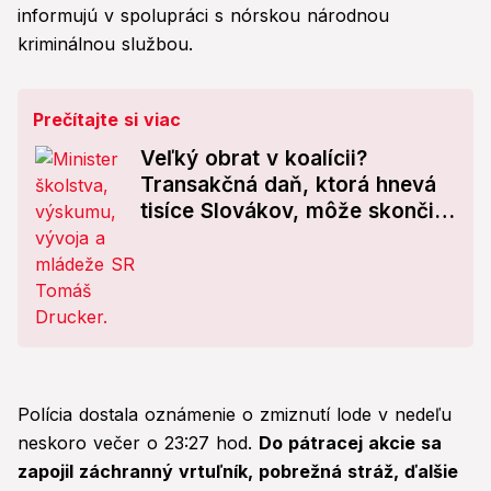
informujú v spolupráci s nórskou národnou
kriminálnou službou.
Prečítajte si viac
Veľký obrat v koalícii?
Transakčná daň, ktorá hnevá
tisíce Slovákov, môže skončiť:
Drucker prehovoril o plánoch
vlády!
Polícia dostala oznámenie o zmiznutí lode v nedeľu
neskoro večer o 23:27 hod.
Do pátracej akcie sa
zapojil záchranný vrtuľník, pobrežná stráž, ďalšie