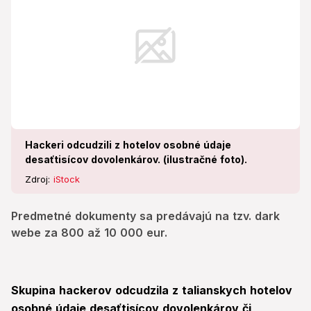
Hackeri odcudzili z hotelov osobné údaje
desaťtisícov dovolenkárov. (ilustračné foto).
Zdroj:
iStock
Predmetné dokumenty sa predávajú na tzv. dark
webe za 800 až 10 000 eur.
Skupina hackerov odcudzila z talianskych hotelov
osobné údaje desaťtisícov dovolenkárov či