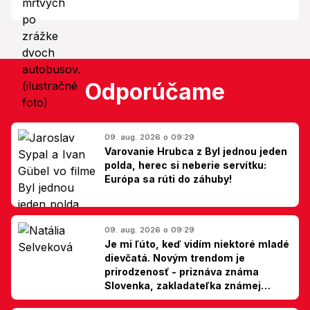
Odporúčame
09. aug. 2026 o 09:29
Varovanie Hrubca z Byl jednou jeden
polda, herec si neberie servítku:
Európa sa rúti do záhuby!
09. aug. 2026 o 09:29
Je mi ľúto, keď vidím niektoré mladé
dievčatá. Novým trendom je
prirodzenosť - priznáva známa
Slovenka, zakladateľka známej
kliniky