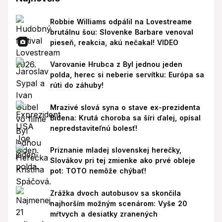
Robbie Williams odpálil na Lovestreame
brutálnu šou: Slovenke Barbare venoval
pieseň, reakcia, akú nečakal! VIDEO
Varovanie Hrubca z Byl jednou jeden
polda, herec si neberie servítku: Európa sa
rúti do záhuby!
Mrazivé slová syna o stave ex-prezidenta
Bidena: Krutá choroba sa šíri ďalej, opísal
nepredstaviteľnú bolesť!
Priznanie mladej slovenskej herečky,
Slovákov pri tej zmienke ako prvé obleje
pot: TOTO nemôže chýbať!
Zrážka dvoch autobusov sa skončila
najhorším možným scenárom: Vyše 20
mŕtvych a desiatky zranených