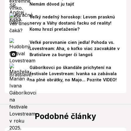
Nemám dôvod ju tajiť
Veľký nedeľný horoskop: Levom prasknú
nervy a Váhy dostanú facku od reality!
Komu hrozí preťaženie?
Veľké porovnanie cien jedla! Pohoda vs.
Lovestream: Aha, o koľko viac zacvakáte v
Bratislave za burger či langoš
Gáboríkovci po škandále prichytení na
festivale Lovestream: Ivanka sa zabávala
na plné obrátky, no Majo... Pozrite VIDEO!
Podobné články