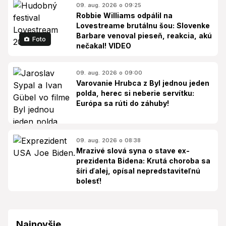
09. aug. 2026 o 09:25
Robbie Williams odpálil na
Lovestreame brutálnu šou: Slovenke
Barbare venoval pieseň, reakcia, akú
Foto
nečakal! VIDEO
09. aug. 2026 o 09:00
Varovanie Hrubca z Byl jednou jeden
polda, herec si neberie servítku:
Európa sa rúti do záhuby!
09. aug. 2026 o 08:38
Mrazivé slová syna o stave ex-
prezidenta Bidena: Krutá choroba sa
šíri ďalej, opísal nepredstaviteľnú
bolesť!
Najnovšie