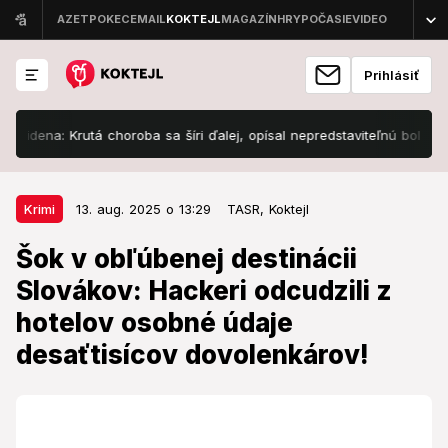
Prihlásiť
na: Krutá choroba sa šíri ďalej, opísal nepredstaviteľnú bolesť!
P
13. aug. 2025 o 13:29
Krimi
Krimi
13. aug. 2025 o 13:29
TASR,
Koktejl
Šok v obľúbenej destinácii
Šok v obľúbenej destinácii
Slovákov: Hackeri odcudzili z
Slovákov: Hackeri odcudzili z
hotelov osobné údaje
hotelov osobné údaje
desaťtisícov dovolenkárov!
desaťtisícov dovolenkárov!
Predmetné dokumenty sa predávajú na tzv. dark
webe za 800 až 10 000 eur.