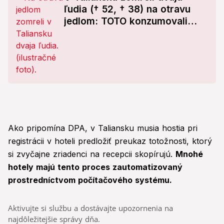
ľudia († 52, † 38) na otravu
jedlom: TOTO konzumovali
pred smrťou!
Ako pripomína DPA, v Taliansku musia hostia pri
registrácii v hoteli predložiť preukaz totožnosti, ktorý
si zvyčajne zriadenci na recepcii skopírujú.
Mnohé
hotely majú tento proces zautomatizovaný
prostredníctvom počítačového systému.
Aktivujte si službu a dostávajte upozornenia na
najdôležitejšie správy dňa.