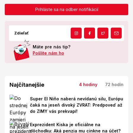
Prihláste sa na odber notifikácií
Zdieľať
Máte pre nás tip?
Pošlite nám ho
Najčítanejšie
4 hodiny
72 hodín
Super El Niño naberá nevídanú silu, Európu
čaká na jeseň divoký ZVRAT: Predpoveď až
do ZIMY vás prekvapí!
Exprezident Kiska je oficiálne na
dôchodku: Aká penzia mu cinkne na účet?