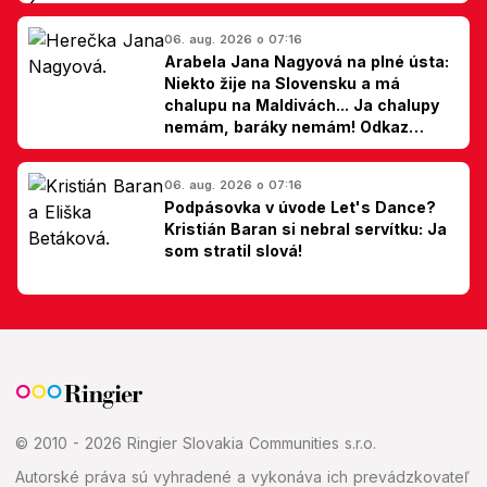
06. aug. 2026 o 07:16
Arabela Jana Nagyová na plné ústa:
Niekto žije na Slovensku a má
chalupu na Maldivách... Ja chalupy
nemám, baráky nemám! Odkaz
Slovákom
06. aug. 2026 o 07:16
Podpásovka v úvode Let's Dance?
Kristián Baran si nebral servítku: Ja
som stratil slová!
© 2010 - 2026 Ringier Slovakia Communities s.r.o.
Autorské práva sú vyhradené a vykonáva ich prevádzkovateľ