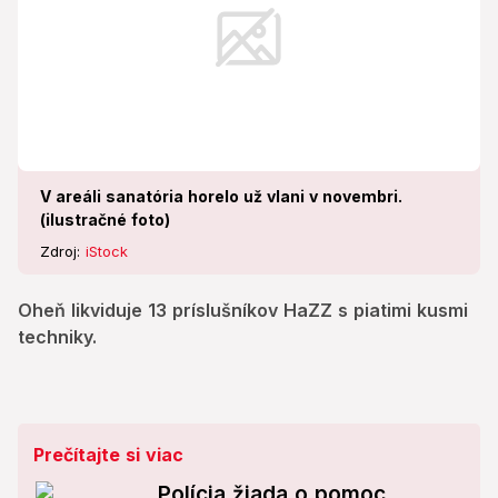
V areáli sanatória horelo už vlani v novembri.
(ilustračné foto)
Zdroj:
iStock
Oheň likviduje 13 príslušníkov HaZZ s piatimi kusmi
techniky.
Prečítajte si viac
Polícia žiada o pomoc