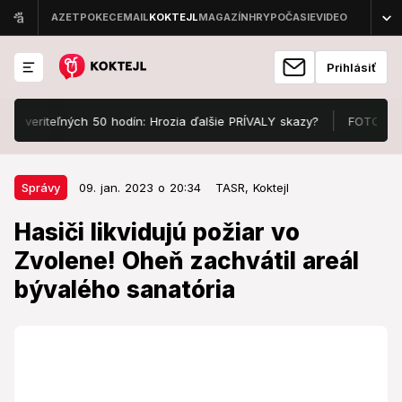
Prihlásiť
riteľných 50 hodín: Hrozia ďalšie PRÍVALY skazy?
FOTO Manželka A
09. jan. 2023 o 20:34
Správy
Správy
09. jan. 2023 o 20:34
TASR,
Koktejl
Hasiči likvidujú požiar vo Zvolene!
Hasiči likvidujú požiar vo
Oheň zachvátil areál bývalého
Zvolene! Oheň zachvátil areál
sanatória
bývalého sanatória
Oheň likviduje 13 príslušníkov HaZZ s piatimi kusmi
techniky.