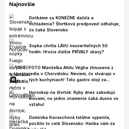
Najnovšie
Dočkáme sa KONEČNE dažďa a
ochladenia? Štvrtková predpoveď odhaľuje,
čo čaká Slovensko
Sopka chrlila LÁVU neuveriteľných 50
hodín: Hrozia ďalšie PRÍVALY skazy?
FOTO Manželka Attilu Végha zhnusená z
jedla v Chorvátsku: Neviem, čo stvárajú v
tých kuchyniach! Toto gastro stojí za...
Horoskop na štvrtok: Ryby dnes zabodujú
slovami, no jedno znamenie čaká dusno vo
vzťahu!
Dominika Kavaschová totálne vypenila,
pocítilo to celé Slovensko: Hanba vám za