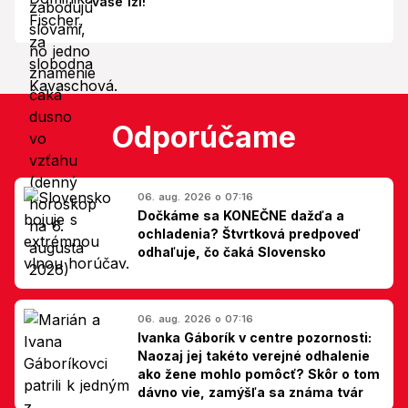
vaše lži!
Odporúčame
06. aug. 2026 o 07:16
Dočkáme sa KONEČNE dažďa a
ochladenia? Štvrtková predpoveď
odhaľuje, čo čaká Slovensko
06. aug. 2026 o 07:16
Ivanka Gáborík v centre pozornosti:
Naozaj jej takéto verejné odhalenie
ako žene mohlo pomôcť? Skôr o tom
dávno vie, zamýšľa sa známa tvár