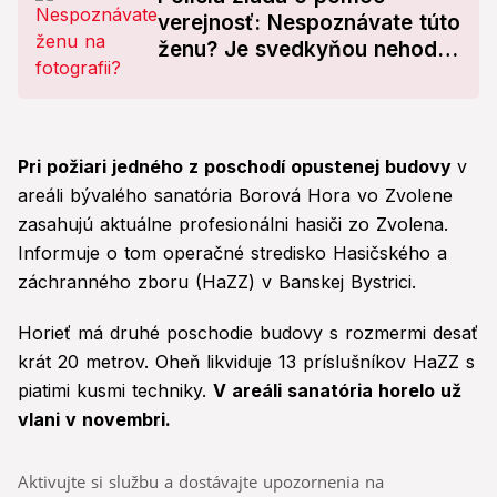
verejnosť: Nespoznávate túto
ženu? Je svedkyňou nehody
v Bratislave
Pri požiari jedného z poschodí opustenej budovy
v
areáli bývalého sanatória Borová Hora vo Zvolene
zasahujú aktuálne profesionálni hasiči zo Zvolena.
Informuje o tom operačné stredisko Hasičského a
záchranného zboru (HaZZ) v Banskej Bystrici.
Horieť má druhé poschodie budovy s rozmermi desať
krát 20 metrov. Oheň likviduje 13 príslušníkov HaZZ s
piatimi kusmi techniky.
V areáli sanatória horelo už
vlani v novembri.
Aktivujte si službu a dostávajte upozornenia na