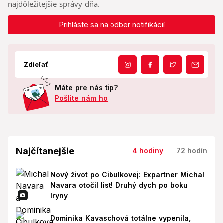
najdôležitejšie správy dňa.
Prihláste sa na odber notifikácií
Zdieľať
Máte pre nás tip?
Pošlite nám ho
Najčítanejšie
4 hodiny
72 hodín
Nový život po Cibulkovej: Expartner Michal
Navara otočil list! Druhý dych po boku
Iryny
Dominika Kavaschová totálne vypenila,