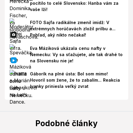
pocítilo to celé Slovensko: Hanba vám za
vaše lži!
FOTO Sajfa radikálne zmenil imidž: V
extrémnych horúčavách zložil prilbu a...
Pohľad, aký nikto nečakal!
Eva Máziková ukázala cenu nafty v
Nemecku: Vy sa sťažujete, ale tak drahé to
na Slovensku nie je!
Gáborík na plné ústa: Bol som mimo!
Hovoril som žene, že to zabalím... Reakcia
Ivanky priniesla veľký zvrat
Podobné články