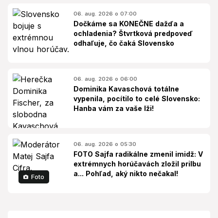
06. aug. 2026 o 07:00
Dočkáme sa KONEČNE dažďa a
ochladenia? Štvrtková predpoveď
odhaľuje, čo čaká Slovensko
06. aug. 2026 o 06:00
Dominika Kavaschová totálne
vypenila, pocítilo to celé Slovensko:
Hanba vám za vaše lži!
06. aug. 2026 o 05:30
FOTO Sajfa radikálne zmenil imidž: V
extrémnych horúčavách zložil prilbu
a... Pohľad, aký nikto nečakal!
Foto