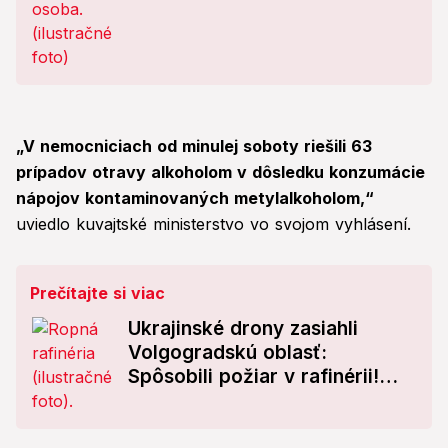
„V nemocniciach od minulej soboty riešili 63
prípadov otravy alkoholom v dôsledku konzumácie
nápojov kontaminovaných metylalkoholom,“
uviedlo kuvajtské ministerstvo vo svojom vyhlásení.
Prečítajte si viac
Ukrajinské drony zasiahli
Volgogradskú oblasť:
Spôsobili požiar v rafinérii!
Hlásia troch zranených