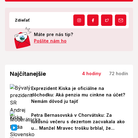
Zdieľať
Máte pre nás tip?
Pošlite nám ho
Najčítanejšie
4 hodiny
72 hodín
Exprezident Kiska je oficiálne na
dôchodku: Aká penzia mu cinkne na účet?
Nemám dôvod ju tajiť
Petra Bernasovská v Chorvátsku: Za
luxusnú večeru s dezertom zacvakala ako
u... Manžel Mravec trošku brblal, že...