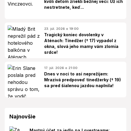
kvôli deťom zriekli bežnej veci: Už ich
nestretnete, keď...
23. júl. 2026 o 19:00
Tragický koniec dovolenky v
Aténach: Tínedžer († 17) vypadol z
okna, slová jeho mamy vám zlomia
srdce!
17. júl. 2026 o 21:00
Dnes v noci to asi neprežijem:
Mrazivá predpoveď tínedžerky († 19)
sa pred šialenou jazdou naplnila!
Najnovšie
Mastný účet za jedlo na Lovestreame: