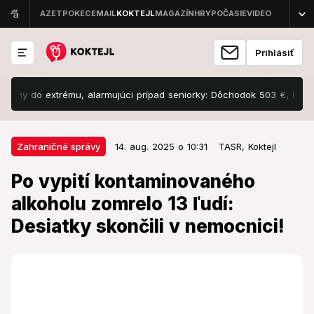
Prihlásiť
y do extrému, alarmujúci prípad seniorky: Dôchodok 503 €, kilogram stál
14. aug. 2025 o 10:31
Zahraničné správy
Zahraničné správy
14. aug. 2025 o 10:31
TASR,
Koktejl
Po vypití kontaminovaného
Po vypití kontaminovaného
alkoholu zomrelo 13 ľudí: Desiatky
alkoholu zomrelo 13 ľudí:
skončili v nemocnici!
Desiatky skončili v nemocnici!
Metanol opäť zabíjal.