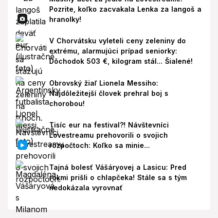
Pozrite, koľko zacvakala Lenka za langoš a
hranolky!
V Chorvátsku vyleteli ceny zeleniny do
extrému, alarmujúci prípad seniorky:
Dôchodok 503 €, kilogram stál... Šialené!
Obrovský žiaľ Lionela Messiho:
Najdôležitejší človek prehral boj s
chorobou!
Tisíc eur na festival?! Návštevníci
Lovestreamu prehovorili o svojich
rozpočtoch: Koľko sa minie...
Tajná bolesť Vášáryovej a Lasicu: Pred
rokmi prišli o chlapčeka! Stále sa s tým
nedokázala vyrovnať