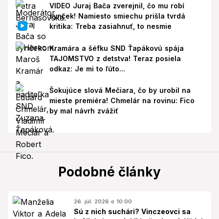
VIDEO Juraj Bača zverejnil, čo mu robí
synček! Namiesto smiechu prišla tvrdá
kritika: Treba zasiahnuť, to nesmie
Kramára a šéfku SND Ťapákovú spája
TAJOMSTVO z detstva! Teraz posiela
odkaz: Je mi to ľúto...
Šokujúce slová Mečiara, čo by urobil na
mieste premiéra! Chmelár na rovinu: Fico
by mal návrh zvážiť
Podobné články
26. júl. 2026 o 10:00
Sú z nich suchári? Vinczeovci sa