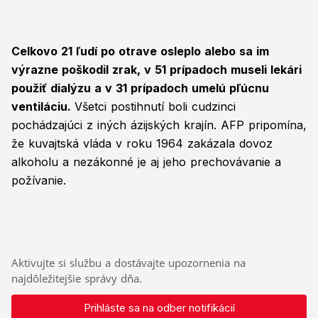
Celkovo 21 ľudí po otrave osleplo alebo sa im
výrazne poškodil zrak, v 51 prípadoch museli lekári
použiť dialýzu a v 31 prípadoch umelú pľúcnu
ventiláciu.
Všetci postihnutí boli cudzinci
pochádzajúci z iných ázijských krajín. AFP pripomína,
že kuvajtská vláda v roku 1964 zakázala dovoz
alkoholu a nezákonné je aj jeho prechovávanie a
požívanie.
Aktivujte si službu a dostávajte upozornenia na
najdôležitejšie správy dňa.
Prihláste sa na odber notifikácií