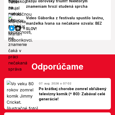
zažijú obrovský triumf! Niektorým
znameniam hrozí studená sprcha
Video Gáboríka z festivalu spustilo lavínu,
manželka Ivana sa nečakane ozvala: BEZ
SLOV!
Odporúčame
07. aug. 2026 o 07:02
Po krátkej chorobe zomrel obľúbený
televízny komik († 80): Zabával celé
generácie!