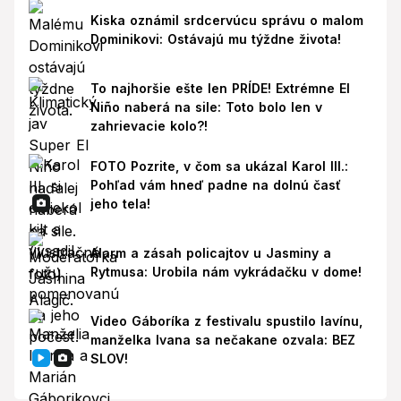
Kiska oznámil srdcervúcu správu o malom
Dominikovi: Ostávajú mu týždne života!
To najhoršie ešte len PRÍDE! Extrémne El
Niño naberá na sile: Toto bolo len v
zahrievacie kolo?!
FOTO Pozrite, v čom sa ukázal Karol III.:
Pohľad vám hneď padne na dolnú časť
jeho tela!
Alarm a zásah policajtov u Jasminy a
Rytmusa: Urobila nám vykrádačku v dome!
Video Gáboríka z festivalu spustilo lavínu,
manželka Ivana sa nečakane ozvala: BEZ
SLOV!