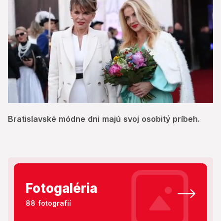
0
seconds
Bratislavské módne dni majú svoj osobitý príbeh.
of
5
minutes,
54
seconds
Fotogaléria
88 fotografií