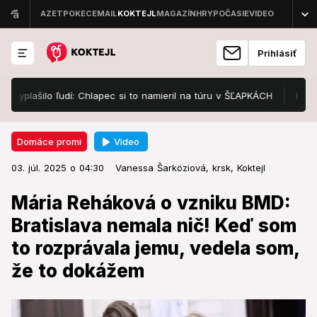
Prihlásiť
ašilo ľudí: Chlapec si to namieril na túru v ŠĽAPKÁCH
Denný horos
Video
Domáce promi
03. júl. 2025 o 04:30
Domáce promi
03. júl. 2025 o 04:30
Mária Reháková o vzniku BMD:
Vanessa Šarköziová,
krsk,
Koktejl
Bratislava nemala nič! Keď som to
Mária Reháková o vzniku BMD:
rozprávala jemu, vedela som, že
Bratislava nemala nič! Keď som
to dokážem
to rozprávala jemu, vedela som,
že to dokážem
Bratislavské módne dni majú svoj osobitý príbeh.