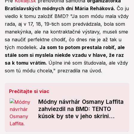
Pre
Koktejl.sk
prehovorila samotná
organizátorka
Bratislavských módnych dní
Mária Reháková.
Čo ju
viedlo k tomu založiť BMD? "Ja som módu mala vždy
rada, aj v 17, 18, 19-tich som predvádzala, bola som
manekýnka, ale na kontraktačné výstavy, museli sme
sa naučiť perfektne chodiť, čo dnes nie je až tak u
tých modeliek.
Ja som to potom prestala robiť, ale
stále som si myslela niekde vzadu v hlave, že raz
sa k tomu vrátim.
Úplne iné som študovala, ale vždy
som tú módu chcela," prezradila na úvod.
Prečítajte si viac
Módny návrhár Osmany Laffita
zahviezdil na BMD: TENTO
kúsok by ste v jeho skrini
hľadali márne!