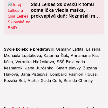
Sisu Lelkes Sklovskú k tomu
odmalička viedla matka,
prekvapivá daň: Neznášali ma
všetky učiteľky!
Svoje kolekcie predstavili:
Osmany Laffita, La rena,
Michaela Ľuptáková, Katarína Žiak, Annamária Kiss
Kósa, Veronika Hložníková, SSŠ Biela voda
Kežmarok, Jana Jurčenko, Smart plavky, Zuzana
Haková, Jana Pištejová, Lombardi Fashion House,
Rozalia Bot, Atelier Giada Curti, Belinda Chorley.