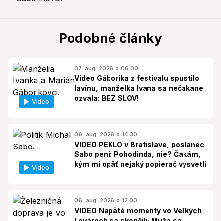
Podobné články
07. aug. 2026 o 06:00
Video Gáboríka z festivalu spustilo
lavínu, manželka Ivana sa nečakane
ozvala: BEZ SLOV!
Video
06. aug. 2026 o 14:30
VIDEO PEKLO v Bratislave, poslanec
Sabo pení: Pohodinda, nie? Čakám,
kým mi opäť nejaký popierač vysvetlí
Video
06. aug. 2026 o 12:00
VIDEO Napäté momenty vo Veľkých
Levároch sa skončili: Muža sa