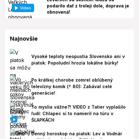
podarilo dať z trolejí dole, doprava je
Video
obnovená!
Najnovšie
Vysoké teploty neopustia Slovensko ani v
piatok: Popoludní hrozia lokálne búrky!
Po krátkej chorobe zomrel obľúbený
televízny komik († 80): Zabával celé
generácie!
To myslia vážne?! VIDEO z Tatier vyplašilo
ľudí: Chlapec si to namieril na túru v
ŠĽAPKÁCH
Denný horoskop na piatok: Lev a Vodnár