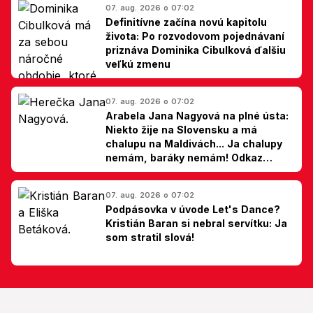
07. aug. 2026 o 07:02
Definitívne začína novú kapitolu
života: Po rozvodovom pojednávaní
priznáva Dominika Cibulková ďalšiu
veľkú zmenu
07. aug. 2026 o 07:02
Arabela Jana Nagyová na plné ústa:
Niekto žije na Slovensku a má
chalupu na Maldivách... Ja chalupy
nemám, baráky nemám! Odkaz
Slovákom
07. aug. 2026 o 07:02
Podpásovka v úvode Let's Dance?
Kristián Baran si nebral servítku: Ja
som stratil slová!