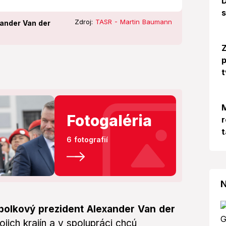
D
s
Zdroj:
TASR - Martin Baumann
xander Van der
Z
p
t
M
Fotogaléria
r
t
6 fotografií
N
spolkový prezident Alexander Van der
jich krajín a v spolupráci chcú