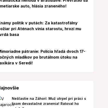
ramatická nehoda v Bratislave: Prevrátilo sa
metiarske auto, hlásia zraneného!
námy politik v putách: Za katastrofálny
ožiar pri Aténach vinia starostu, hrozí mu
vrdá basa
imoriadne pátranie: Polícia hľadá dvoch 17-
očných mladíkov po brutálnom útoku na
axikára v Seredi!
ajnovšie
Nešťastie na Záhorí: Muž utrpel pri práci s
lisom devastačné zranenia! Ratoval ho