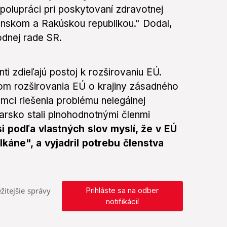
polupráci pri poskytovaní zdravotnej
enskom a Rakúskou republikou." Dodal,
odnej rade SR.
ti zdieľajú postoj k rozširovaniu EÚ.
om rozširovania EÚ o krajiny zásadného
mci riešenia problému nelegálnej
arsko stali plnohodnotnými členmi
i podľa vlastných slov myslí, že v EÚ
áne", a vyjadril potrebu členstva
žitejšie správy
Prihláste sa na odber
notifikácií