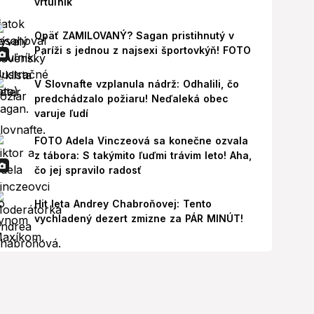
vrtuľník
Opäť ZAMILOVANÝ? Sagan pristihnutý v
Paríži s jednou z najsexi športovkýň! FOTO
V Slovnafte vzplanula nádrž: Odhalili, čo
predchádzalo požiaru! Neďaleká obec
varuje ľudí
FOTO Adela Vinczeová sa konečne ozvala
z tábora: S takýmito ľuďmi trávim leto! Aha,
čo jej spravilo radosť
Hit leta Andrey Chabroňovej: Tento
vychladený dezert zmizne za PÁR MINÚT!