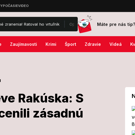
Máte pre nás tip
Ratoval ho vrtuľník
Opäť ZAMILOVANÝ? Sagan pristihnutý v Paríži 
e
Zaujímavosti
Krimi
Šport
Zdravie
Videá
Kv
l
eve Rakúska: S
N
cenili zásadnú
 návšteve