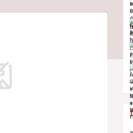
an der Bellenom
nú vec!
ka.