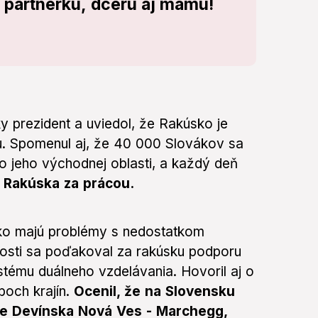
o partnerku, dcéru aj mamu!
y prezident a uviedol, že Rakúsko je
. Spomenul aj, že 40 000 Slovákov sa
 jeho východnej oblasti, a každý deň
 Rakúska za prácou.
sko majú problémy s nedostatkom
islosti sa poďakoval za rakúsku podporu
stému duálneho vzdelávania. Hovoril aj o
boch krajín.
Ocenil, že na Slovensku
ate Devínska Nová Ves - Marchegg,