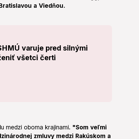
Bratislavou a Viedňou.
 SHMÚ varuje pred silnými
eniť všetci čerti
du medzi oboma krajinami.
"Som veľmi
medzinárodnej zmluvy medzi Rakúskom a