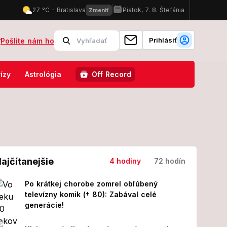
Prihlásiť
?
Pošlite nám ho
s jednou z najsexi športovkýň! FOTO
V Slovnafte vzplanula nádrž
ízy
Astrológia
Off Record
ajčítanejšie
4 hodiny
72 hodín
Po krátkej chorobe zomrel obľúbený
televízny komik († 80): Zabával celé
generácie!