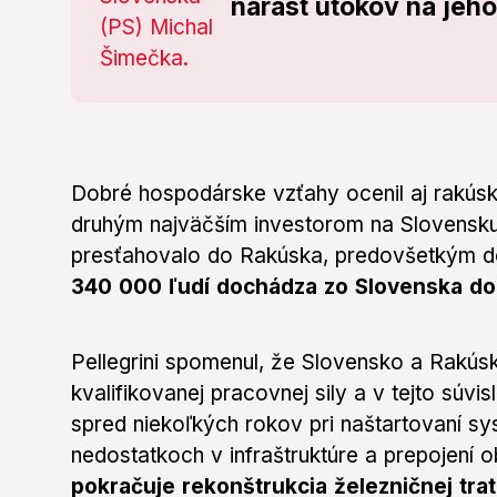
nárast útokov na jeh
Dobré hospodárske vzťahy ocenil aj rakúsk
druhým najväčším investorom na Slovensku
presťahovalo do Rakúska, predovšetkým do
340 000 ľudí dochádza zo Slovenska do
Pellegrini spomenul, že Slovensko a Rakú
kvalifikovanej pracovnej sily a v tejto súv
spred niekoľkých rokov pri naštartovaní sy
nedostatkoch v infraštruktúre a prepojení o
pokračuje rekonštrukcia železničnej tr