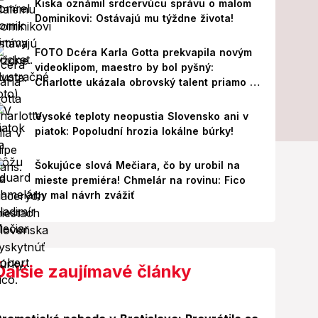
Kiska oznámil srdcervúcu správu o malom
Dominikovi: Ostávajú mu týždne života!
FOTO Dcéra Karla Gotta prekvapila novým
videoklipom, maestro by bol pyšný:
Charlotte ukázala obrovský talent priamo v
Paríži!
Vysoké teploty neopustia Slovensko ani v
piatok: Popoludní hrozia lokálne búrky!
Šokujúce slová Mečiara, čo by urobil na
mieste premiéra! Chmelár na rovinu: Fico
by mal návrh zvážiť
Ďalšie zaujímavé články