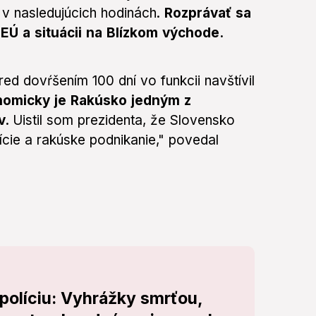
v nasledujúcich hodinách.
Rozprávať sa
EÚ a situácii na Blízkom východe.
ed dovŕšením 100 dní vo funkcii navštívil
omicky je Rakúsko jedným z
v.
Uistil som prezidenta, že Slovensko
cie a rakúske podnikanie," povedal
olíciu: Vyhrážky smrťou,