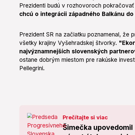
Prezidenti budú v rozhovoroch pokračovať 
chcú o integrácii západného Balkánu do 
Prezident SR na začiatku poznamenal, že pr
všetky krajiny Vyšehradskej štvorky.
"Ekon
najvýznamnejších slovenských partnero
ostane dobrým miestom pre rakúske investí
Pellegrini.
Prečítajte si viac
Šimečka upovedomil p