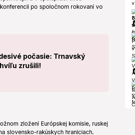
j konferencii po spoločnom rokovaní vo
 desivé počasie: Trnavský
víľu zrušili!
 možnom zložení Európskej komisie, ruskej
 na slovensko-rakúskych hraniciach.