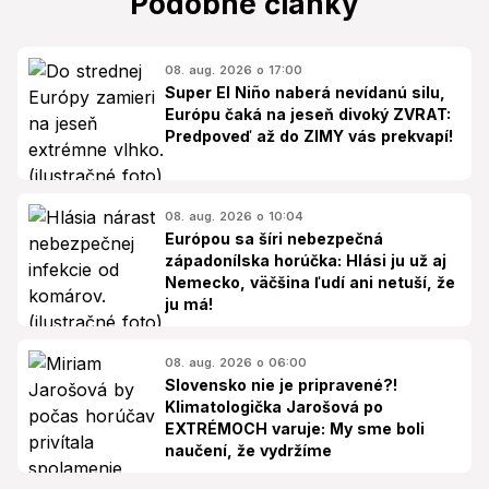
Podobné články
08. aug. 2026 o 17:00
Super El Niño naberá nevídanú silu,
Európu čaká na jeseň divoký ZVRAT:
Predpoveď až do ZIMY vás prekvapí!
08. aug. 2026 o 10:04
Európou sa šíri nebezpečná
západonílska horúčka: Hlási ju už aj
Nemecko, väčšina ľudí ani netuší, že
ju má!
08. aug. 2026 o 06:00
Slovensko nie je pripravené?!
Klimatologička Jarošová po
EXTRÉMOCH varuje: My sme boli
naučení, že vydržíme