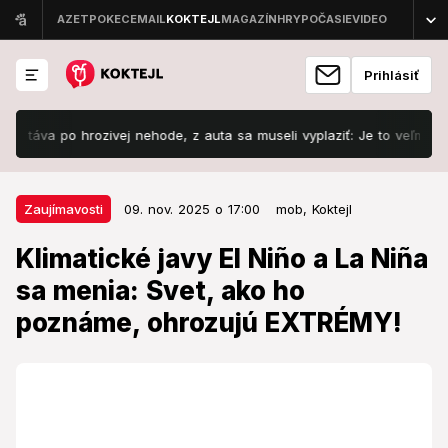
Prihlásiť
po hrozivej nehode, z auta sa museli vyplaziť: Je to veľmi ťažké!
09. nov. 2025 o 17:00
Zaujímavosti
Zaujímavosti
09. nov. 2025 o 17:00
mob,
Koktejl
Klimatické javy El Niño a La Niña
Klimatické javy El Niño a La Niña
sa menia: Svet, ako ho poznáme,
sa menia: Svet, ako ho
ohrozujú EXTRÉMY!
poznáme, ohrozujú EXTRÉMY!
Jeden faktor môže zásadne zmeniť počasie.