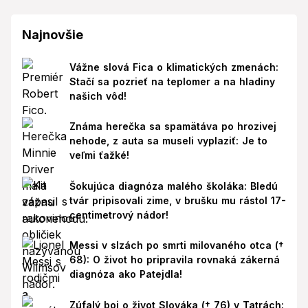
Najnovšie
Vážne slová Fica o klimatických zmenách:
Stačí sa pozrieť na teplomer a na hladiny
našich vôd!
Známa herečka sa spamätáva po hrozivej
nehode, z auta sa museli vyplaziť: Je to
veľmi ťažké!
Šokujúca diagnóza malého školáka: Bledú
tvár pripisovali zime, v brušku mu rástol 17-
centimetrový nádor!
Messi v slzách po smrti milovaného otca (†
68): O život ho pripravila rovnaká zákerná
diagnóza ako Patejdla!
Zúfalý boj o život Slováka († 76) v Tatrách: