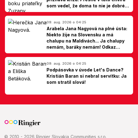
som vedel, že doma to nie je dobré,
hovorí Milan Ondrík
09. aug. 2026 o 04:25
Arabela Jana Nagyová na plné ústa:
Niekto žije na Slovensku a má
chalupu na Maldivách... Ja chalupy
nemám, baráky nemám! Odkaz
Slovákom
09. aug. 2026 o 04:25
Podpásovka v úvode Let's Dance?
Kristián Baran si nebral servítku: Ja
som stratil slová!
© 2010 - 2026 Ringier Slovakia Communities s.r.o.