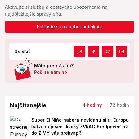
Aktivujte si službu a dostávajte upozornenia na
najdôležitejšie správy dňa.
Prihláste sa na odber notifikácií
Zdieľať
Máte pre nás tip?
Pošlite nám ho
Najčítanejšie
4 hodiny
72 hodín
Super El Niño naberá nevídanú silu, Európu
čaká na jeseň divoký ZVRAT: Predpoveď až
do ZIMY vás prekvapí!