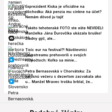
Exprezident Kiska je oficiálne na
dôchodku: Aká penzia mu cinkne na účet?
Nemám dôvod ju tajiť
Takéto tehotenské FOTO ste ešte NEVIDELI:
Manželka Jána Ďurovčíka ukázala bruško!
Žiadny gýč, ale...
Tisíc eur na festival?! Návštevníci
Lovestreamu prehovorili o svojich
rozpočtoch: Koľko sa minie...
Petra Bernasovská v Chorvátsku: Za
luxusnú večeru s dezertom zacvakala ako
u... Manžel Mravec trošku brblal, že...