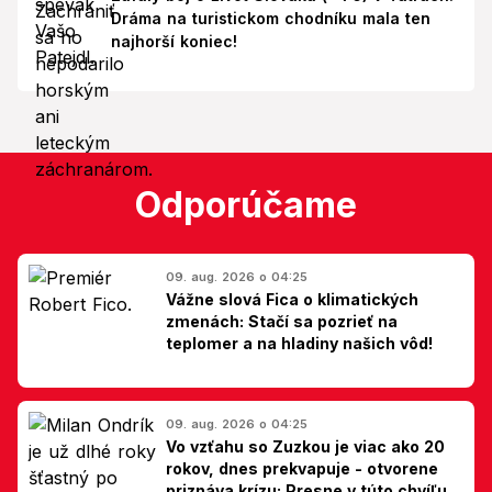
Dráma na turistickom chodníku mala ten
najhorší koniec!
Odporúčame
09. aug. 2026 o 04:25
Vážne slová Fica o klimatických
zmenách: Stačí sa pozrieť na
teplomer a na hladiny našich vôd!
09. aug. 2026 o 04:25
Vo vzťahu so Zuzkou je viac ako 20
rokov, dnes prekvapuje - otvorene
priznáva krízu: Presne v túto chvíľu