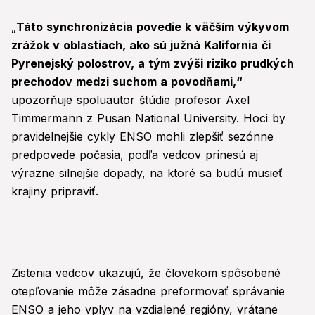
„
Táto synchronizácia povedie k väčším výkyvom
zrážok v oblastiach, ako sú južná Kalifornia či
Pyrenejský polostrov, a tým zvýši riziko prudkých
prechodov medzi suchom a povodňami,“
upozorňuje spoluautor štúdie profesor Axel
Timmermann z Pusan National University. Hoci by
pravidelnejšie cykly ENSO mohli zlepšiť sezónne
predpovede počasia, podľa vedcov prinesú aj
výrazne silnejšie dopady, na ktoré sa budú musieť
krajiny pripraviť.
Zistenia vedcov ukazujú, že človekom spôsobené
otepľovanie môže zásadne preformovať správanie
ENSO a jeho vplyv na vzdialené regióny, vrátane