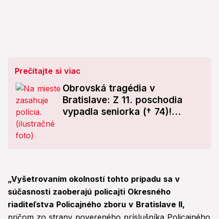
Prečítajte si viac
Obrovská tragédia v
Bratislave: Z 11. poschodia
vypadla seniorka († 74)!
Zraneniam na mieste podľahla
„Vyšetrovaním okolností tohto prípadu sa v
súčasnosti zaoberajú policajti Okresného
riaditeľstva Policajného zboru v Bratislave II,
pričom zo strany povereného príslušníka Policajného