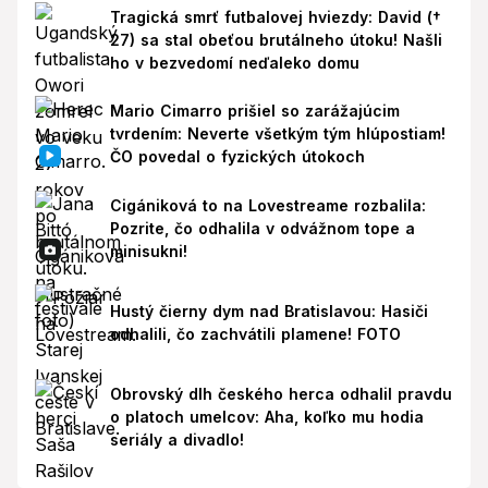
Tragická smrť futbalovej hviezdy: David (†
27) sa stal obeťou brutálneho útoku! Našli
ho v bezvedomí neďaleko domu
Mario Cimarro prišiel so zarážajúcim
tvrdením: Neverte všetkým tým hlúpostiam!
ČO povedal o fyzických útokoch
Cigániková to na Lovestreame rozbalila:
Pozrite, čo odhalila v odvážnom tope a
minisukni!
Hustý čierny dym nad Bratislavou: Hasiči
odhalili, čo zachvátili plamene! FOTO
Obrovský dlh českého herca odhalil pravdu
o platoch umelcov: Aha, koľko mu hodia
seriály a divadlo!