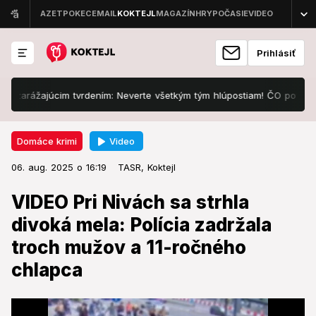
Prihlásiť
arážajúcim tvrdením: Neverte všetkým tým hlúpostiam! ČO povedal o fy
Video
Domáce krimi
06. aug. 2025 o 16:19
Domáce krimi
06. aug. 2025 o 16:19
VIDEO Pri Nivách sa strhla divoká
TASR,
Koktejl
mela: Polícia zadržala troch
VIDEO Pri Nivách sa strhla
mužov a 11-ročného chlapca
divoká mela: Polícia zadržala
troch mužov a 11-ročného
Pred autobusovou stanicou v Bratislave došlo
posledný júlový deň k fyzickému konfliktu medzi
chlapca
viacerými osobami.