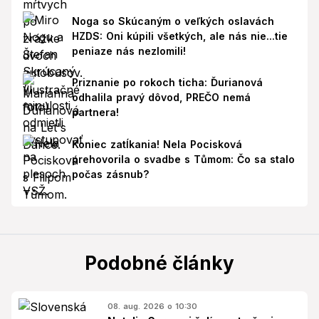
Noga so Skúcaným o veľkých oslavách
HZDS: Oni kúpili všetkých, ale nás nie...tie
peniaze nás nezlomili!
Priznanie po rokoch ticha: Ďurianová
odhalila pravý dôvod, PREČO nemá
partnera!
Koniec zatĺkania! Nela Pocisková
prehovorila o svadbe s Tůmom: Čo sa stalo
počas zásnub?
Podobné články
08. aug. 2026 o 10:30