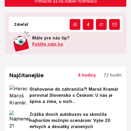
Prihláste sa na odber notifikácií
Zdieľať
Máte pre nás tip?
Pošlite nám ho
Najčítanejšie
4 hodiny
72 hodín
Sťahovanie do zahraničia?! Maroš Kramár
porovnal Slovensko s Českom: U nás je
špina a zima, u nich...
Zrážka dvoch autobusov sa skončila
najhorším možným scenárom: Vyše 20
mŕtvych a desiatky zranených