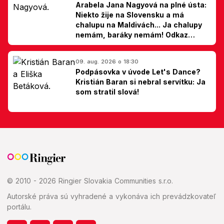
Arabela Jana Nagyová na plné ústa:
Niekto žije na Slovensku a má
chalupu na Maldivách... Ja chalupy
nemám, baráky nemám! Odkaz
Slovákom
09. aug. 2026 o 18:30
Podpásovka v úvode Let's Dance?
Kristián Baran si nebral servítku: Ja
som stratil slová!
© 2010 - 2026 Ringier Slovakia Communities s.r.o.
Autorské práva sú vyhradené a vykonáva ich prevádzkovateľ
portálu.