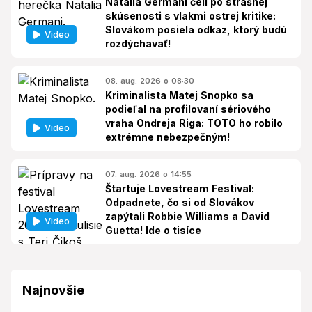
Natalia Germani čelí po strašnej
skúsenosti s vlakmi ostrej kritike:
Slovákom posiela odkaz, ktorý budú
Video
rozdýchavať!
08. aug. 2026 o 08:30
Kriminalista Matej Snopko sa
podieľal na profilovaní sériového
vraha Ondreja Riga: TOTO ho robilo
Video
extrémne nebezpečným!
07. aug. 2026 o 14:55
Štartuje Lovestream Festival:
Odpadnete, čo si od Slovákov
zapýtali Robbie Williams a David
Video
Guetta! Ide o tisíce
Najnovšie