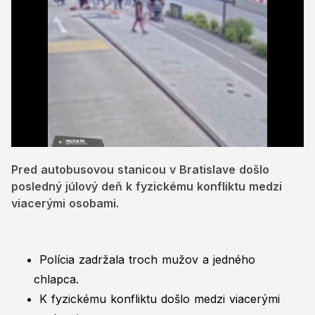
0
of
Pred autobusovou stanicou v Bratislave došlo
1
minute,
posledný júlový deň k fyzickému konfliktu medzi
10
viacerými osobami.
seconds
Polícia zadržala troch mužov a jedného
chlapca.
K fyzickému konfliktu došlo medzi viacerými