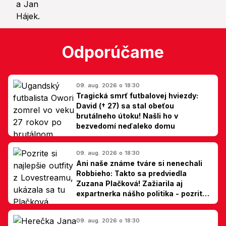
Odporúčame
09. aug. 2026 o 18:30
Tragická smrť futbalovej hviezdy:
David († 27) sa stal obeťou
brutálneho útoku! Našli ho v
bezvedomí neďaleko domu
09. aug. 2026 o 18:30
Ani naše známe tváre si nenechali
Robbieho: Takto sa predviedla
Zuzana Plačková! Zažiarila aj
expartnerka nášho politika - pozrite
si TOP outfity z Lovestreamu
09. aug. 2026 o 18:30