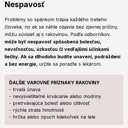
Nespavosť
Problémy so spánkom trápia každého tretieho
človeka, no ak sa náhle objavia bez zjavnej príčiny,
môžu súvisieť aj s rakovinou. Podľa odborníkov
môže byť nespavosť spôsobená bolesťou,
nevoľnosťou, úzkosťou či vedľajšími účinkami
liečby. Ak sa dlhodobo budíte unavení, podráždení
a bez energie,
určite sa poraďte s lekárom.
ĎALŠIE VAROVNÉ PRÍZNAKY RAKOVINY
- trvalá únava
- nevysvetliteľné krvácanie alebo modriny
- pretrvávajúca bolesť alebo citlivosť
- rýchla strata hmotnosti
- hrčka alebo opuch kdekoľvek na tele