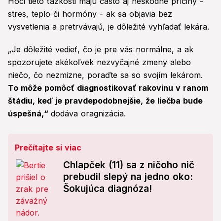
Hoci tieto ťažkosti majú často aj neškodné príčiny -
stres, teplo či hormóny - ak sa objavia bez
vysvetlenia a pretrvávajú, je dôležité vyhľadať lekára.
„Je dôležité vedieť, čo je pre vás normálne, a ak
spozorujete akékoľvek nezvyčajné zmeny alebo
niečo, čo nezmizne, poraďte sa so svojím lekárom.
To môže pomôcť diagnostikovať rakovinu v ranom
štádiu, keď je pravdepodobnejšie, že liečba bude
úspešná,“
dodáva oragnizácia.
Prečítajte si viac
Chlapček (11) sa z ničoho nič
prebudil slepý na jedno oko:
Šokujúca diagnóza!