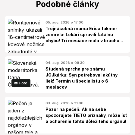
Podobné články
05. aug. 2026 o 17:00
Trojnásobná mama Erica takmer
zomrela: Lekári spravili fatálnu
chybu! Tri mesiace mala v bruchu...
04. aug. 2026 o 09:30
Studená sprcha pre známu
JOJkárku: Syn potreboval akútny
liek! Termín u špecialistu o 6
Foto
mesiacov
03. aug. 2026 o 21:00
Pozor na pečeň: Ak na sebe
spozorujete TIETO príznaky, môže ísť
o ochorenie tohto dôležitého orgánu!