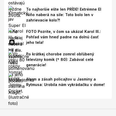
To najhoršie ešte len PRÍDE! Extrémne El
Niño naberá na sile: Toto bolo len v
zahrievacie kolo?!
FOTO Pozrite, v čom sa ukázal Karol III.:
Pohľad vám hneď padne na dolnú časť
jeho tela!
Po krátkej chorobe zomrel obľúbený
televízny komik († 80): Zabával celé
generácie!
Alarm a zásah policajtov u Jasminy a
Rytmusa: Urobila nám vykrádačku v dome!