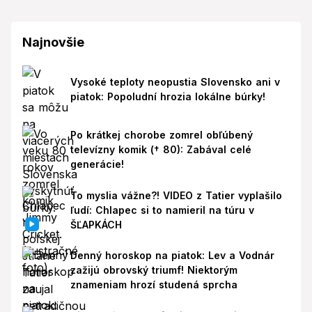
Najnovšie
Vysoké teploty neopustia Slovensko ani v
piatok: Popoludní hrozia lokálne búrky!
Po krátkej chorobe zomrel obľúbený
televízny komik († 80): Zabával celé
generácie!
To myslia vážne?! VIDEO z Tatier vyplašilo
ľudí: Chlapec si to namieril na túru v
ŠĽAPKÁCH
Denný horoskop na piatok: Lev a Vodnár
zažijú obrovský triumf! Niektorým
znameniam hrozí studená sprcha