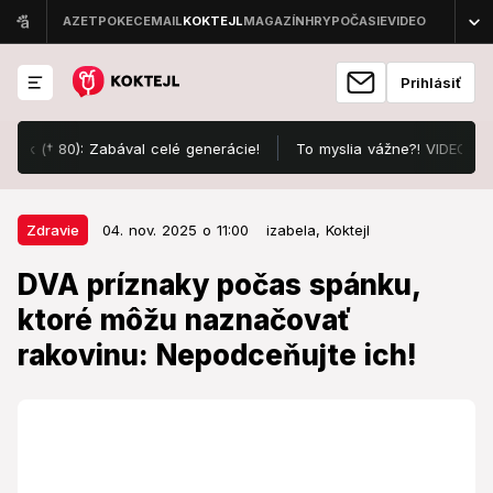
Prihlásiť
(† 80): Zabával celé generácie!
To myslia vážne?! VIDEO z Tatier 
04. nov. 2025 o 11:00
Zdravie
Zdravie
04. nov. 2025 o 11:00
izabela,
Koktejl
DVA príznaky počas spánku, ktoré
DVA príznaky počas spánku,
môžu naznačovať rakovinu:
ktoré môžu naznačovať
Nepodceňujte ich!
rakovinu: Nepodceňujte ich!
Ak sa objavia bez vysvetlenia a pretrvávajú, je
dôležité vyhľadať lekára.