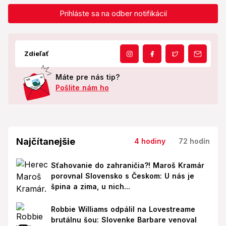
Prihláste sa na odber notifikácií
Zdieľať
Máte pre nás tip?
Pošlite nám ho
Najčítanejšie
4 hodiny
72 hodín
Sťahovanie do zahraničia?! Maroš Kramár
porovnal Slovensko s Českom: U nás je
špina a zima, u nich...
Robbie Williams odpálil na Lovestreame
brutálnu šou: Slovenke Barbare venoval