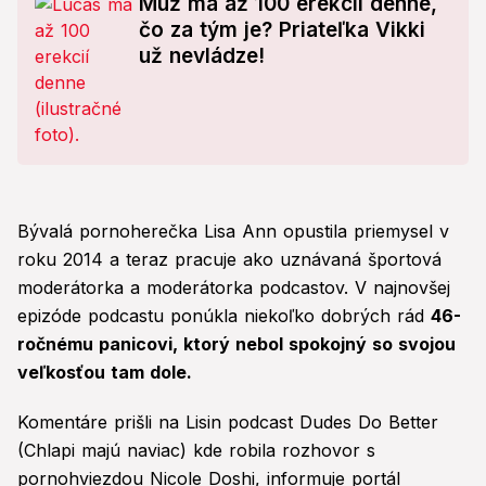
Muž má až 100 erekcií denne,
čo za tým je? Priateľka Vikki
už nevládze!
Bývalá pornoherečka Lisa Ann opustila priemysel v
roku 2014 a teraz pracuje ako uznávaná športová
moderátorka a moderátorka podcastov. V najnovšej
epizóde podcastu ponúkla niekoľko dobrých rád
46-
ročnému panicovi, ktorý nebol spokojný so svojou
veľkosťou tam dole.
Komentáre prišli na Lisin podcast Dudes Do Better
(Chlapi majú naviac) kde robila rozhovor s
pornohviezdou Nicole Doshi, informuje portál