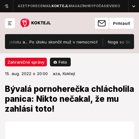
Prihlásiť
stu a... Po útoku skončil muž v nemocnici!
Noga so Skúcaným o veľ
Foto
Zahraničné správy
15. aug. 2022 o 20:00
Zahraničné správy
15. aug. 2022 o 20:00
Bývalá pornoherečka chlácholila
aza,
Koktejl
panica: Nikto nečakal, že mu
Bývalá pornoherečka chlácholila
zahlási toto!
panica: Nikto nečakal, že mu
zahlási toto!
Čo si o fanúšikovom penise myslela bývalá
pornohviezda?