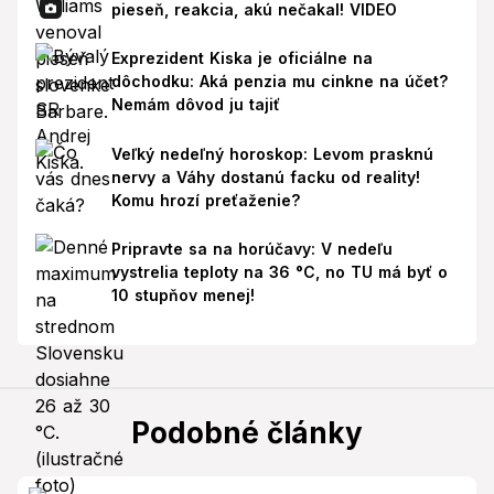
pieseň, reakcia, akú nečakal! VIDEO
Exprezident Kiska je oficiálne na
dôchodku: Aká penzia mu cinkne na účet?
Nemám dôvod ju tajiť
Veľký nedeľný horoskop: Levom prasknú
nervy a Váhy dostanú facku od reality!
Komu hrozí preťaženie?
Pripravte sa na horúčavy: V nedeľu
vystrelia teploty na 36 °C, no TU má byť o
10 stupňov menej!
Podobné články