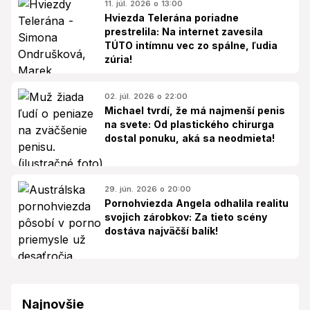
11. júl. 2026 o 13:00
Hviezda Telerána poriadne
prestrelila: Na internet zavesila
TÚTO intímnu vec zo spálne, ľudia
zúria!
02. júl. 2026 o 22:00
Michael tvrdí, že má najmenší penis
na svete: Od plastického chirurga
dostal ponuku, aká sa neodmieta!
29. jún. 2026 o 20:00
Pornohviezda Angela odhalila realitu
svojich zárobkov: Za tieto scény
dostáva najväčší balík!
Najnovšie