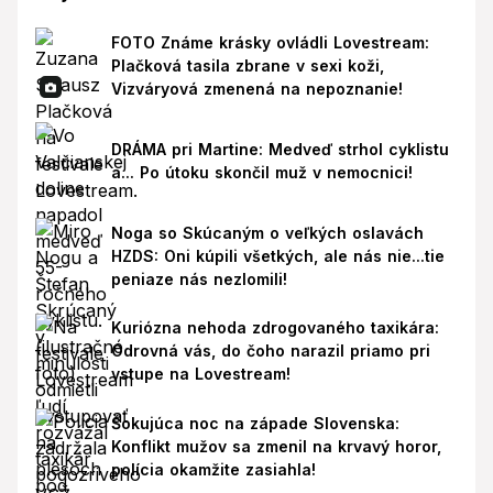
FOTO Známe krásky ovládli Lovestream:
Plačková tasila zbrane v sexi koži,
Vizváryová zmenená na nepoznanie!
DRÁMA pri Martine: Medveď strhol cyklistu
a... Po útoku skončil muž v nemocnici!
Noga so Skúcaným o veľkých oslavách
HZDS: Oni kúpili všetkých, ale nás nie...tie
peniaze nás nezlomili!
Kuriózna nehoda zdrogovaného taxikára:
Odrovná vás, do čoho narazil priamo pri
vstupe na Lovestream!
Šokujúca noc na západe Slovenska:
Konflikt mužov sa zmenil na krvavý horor,
polícia okamžite zasiahla!