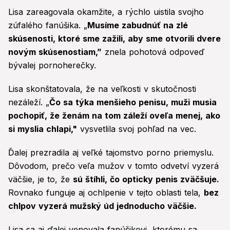
Lisa zareagovala okamžite, a rýchlo uistila svojho
zúfalého fanúšika. „
Musíme zabudnúť na zlé
skúsenosti, ktoré sme zažili, aby sme otvorili dvere
novým skúsenostiam,”
znela pohotová odpoveď
bývalej pornoherečky.
Lisa skonštatovala, že na veľkosti v skutočnosti
nezáleží. „
Čo sa týka menšieho penisu, muži musia
pochopiť, že ženám na tom záleží oveľa menej, ako
si myslia chlapi,"
vysvetlila svoj pohľad na vec.
Ďalej prezradila aj veľké tajomstvo porno priemyslu.
Dôvodom, prečo veľa mužov v tomto odvetví vyzerá
väčšie, je to, že
sú štíhli, čo opticky penis zväčšuje.
Rovnako funguje aj ochlpenie v tejto oblasti tela,
bez
chlpov vyzerá mužský úd jednoducho väčšie.
Lisa sa aj ďalej venovala fanúšikovi, ktorému sa