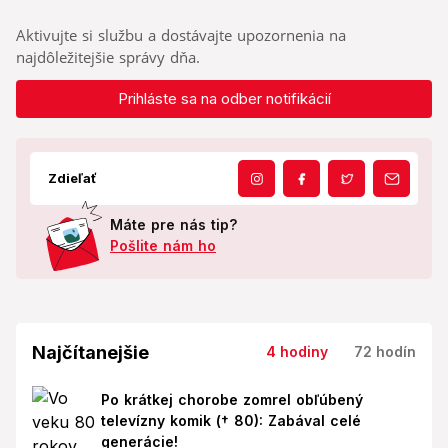
Aktivujte si službu a dostávajte upozornenia na
najdôležitejšie správy dňa.
Prihláste sa na odber notifikácií
Zdieľať
Máte pre nás tip?
Pošlite nám ho
Najčítanejšie
4 hodiny
72 hodín
Po krátkej chorobe zomrel obľúbený
televízny komik († 80): Zabával celé
generácie!