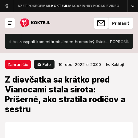
Prihlásiť
 ho zasypali komentármi: Jeden hromadný lístok... POPROSÍM
Zúri
10. dec. 2022 o 20:00
Zahraničie
Foto
Zahraničie
10. dec. 2022 o 20:00
lv,
Koktejl
Z dievčatka sa krátko pred
Z dievčatka sa krátko pred
Vianocami stala sirota: Príšerné,
Vianocami stala sirota:
ako stratila rodičov a sestru
Príšerné, ako stratila rodičov a
Spomienky na tragický štart do vianočného obdobia si
sestru
so sebou ponesie už celý život.