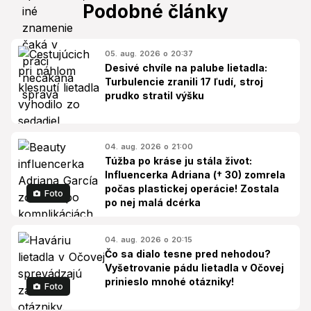
Podobné články
05. aug. 2026 o 20:37
Desivé chvíle na palube lietadla:
Turbulencie zranili 17 ľudí, stroj
prudko stratil výšku
04. aug. 2026 o 21:00
Túžba po kráse ju stála život:
Influencerka Adriana († 30) zomrela
počas plastickej operácie! Zostala
Foto
po nej malá dcérka
04. aug. 2026 o 20:15
Čo sa dialo tesne pred nehodou?
Vyšetrovanie pádu lietadla v Očovej
prinieslo mnohé otázniky!
Foto