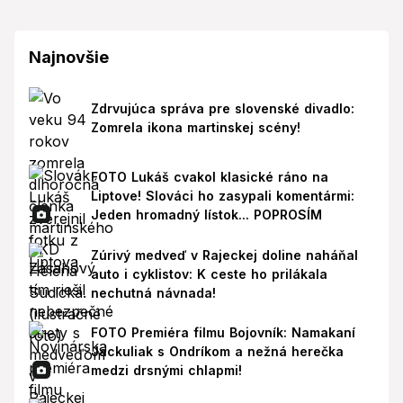
Najnovšie
Zdrvujúca správa pre slovenské divadlo:
Zomrela ikona martinskej scény!
FOTO Lukáš cvakol klasické ráno na
Liptove! Slováci ho zasypali komentármi:
Jeden hromadný lístok... POPROSÍM
Zúrivý medveď v Rajeckej doline naháňal
auto i cyklistov: K ceste ho prilákala
nechutná návnada!
FOTO Premiéra filmu Bojovník: Namakaní
Jackuliak s Ondríkom a nežná herečka
medzi drsnými chlapmi!