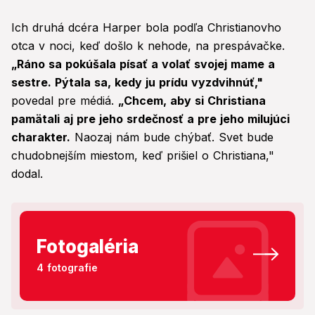
Ich druhá dcéra Harper bola podľa Christianovho
otca v noci, keď došlo k nehode, na prespávačke.
„Ráno sa pokúšala písať a volať svojej mame a
sestre. Pýtala sa, kedy ju prídu vyzdvihnúť,"
povedal pre médiá.
„Chcem, aby si Christiana
pamätali aj pre jeho srdečnosť a pre jeho milujúci
charakter.
Naozaj nám bude chýbať. Svet bude
chudobnejším miestom, keď prišiel o Christiana,"
dodal.
Fotogaléria
4 fotografie