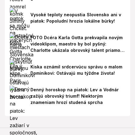
Vysoké teploty neopustia Slovensko ani v
piatok: Popoludní hrozia lokálne búrky!
FOTO Dcéra Karla Gotta prekvapila novým
videoklipom, maestro by bol pyšný:
Charlotte ukázala obrovský talent priamo v
Paríži!
Kiska oznámil srdcervúcu správu o malom
Dominikovi: Ostávajú mu týždne života!
Denný horoskop na piatok: Lev a Vodnár
zažijú obrovský triumf! Niektorým
znameniam hrozí studená sprcha