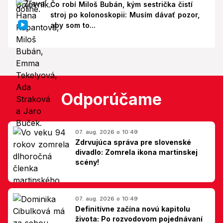
Čo robí Miloš Bubán, kým sestrička čistí
stroj po kolonoskopii: Musím dávať pozor,
aby som to...
Odporúčame
07. aug. 2026 o 10:49
Zdrvujúca správa pre slovenské
divadlo: Zomrela ikona martinskej
scény!
07. aug. 2026 o 10:49
Definitívne začína novú kapitolu
života: Po rozvodovom pojednávaní