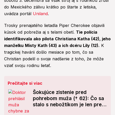
sobotu 3. decembra sa však stroj aj s rodinkou zrútil
do Mexického zálivu krátko po štarte z letiska,
uvádza portál
Uniland
.
Trosky prenajatého lietadla Piper Cherokee objavili
kúsok od pobrežia aj s telami obetí.
Tie polícia
identifikovala ako pilota Christiana Katha (42), jeho
manželku Misty Kath (43) a ich dcéru Lily (12).
K
tragickej havárii došlo mesiace po tom, čo sa
Christian podelil o svoje nadšenie z toho, že môže
vziať svoju rodinu lietať.
Prečítajte si viac
Šokujúce zistenie pred
pohrebom muža († 62): Čo sa
stalo s nebožtíkom je len pre
silné povahy!