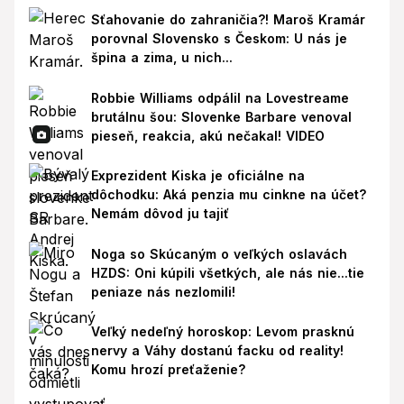
Sťahovanie do zahraničia?! Maroš Kramár
porovnal Slovensko s Českom: U nás je
špina a zima, u nich...
Robbie Williams odpálil na Lovestreame
brutálnu šou: Slovenke Barbare venoval
pieseň, reakcia, akú nečakal! VIDEO
Exprezident Kiska je oficiálne na
dôchodku: Aká penzia mu cinkne na účet?
Nemám dôvod ju tajiť
Noga so Skúcaným o veľkých oslavách
HZDS: Oni kúpili všetkých, ale nás nie...tie
peniaze nás nezlomili!
Veľký nedeľný horoskop: Levom prasknú
nervy a Váhy dostanú facku od reality!
Komu hrozí preťaženie?