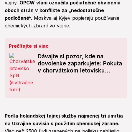
vojny.
OPCW vlani označila počiatočné obvinenia
oboch strán v konflikte za „nedostatočne
podložené“.
Moskva aj Kyjev popierajú používanie
chemických zbraní vo vojne.
Prečítajte si viac
Dávajte si pozor, kde na
dovolenke zaparkujete: Pokuta
v chorvátskom letovisku
začína na sume 1000 eur!
Podľa holandskej tajnej služby najmenej tri úmrtia
na Ukrajine súvisia s použitím chemickej zbrane.
Viac než 2500 ľudí zranených na bojisku nahlásilo