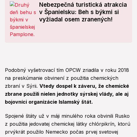
Nebezpečná turistická atrakcia
v Španielsku: Beh s býkmi si
vyžiadal osem zranených!
Podobný vyšetrovací tím OPCW zriadila v roku 2018
na preskúmanie obvinení z použitia chemických
zbraní v Sýrii.
Vtedy dospel k záveru, že chemické
zbrane použili nielen jednotky sýrskej vlády, ale aj
bojovníci organizácie Islamský štát.
Spojené štáty už v máji minulého roka obvinili Rusko
z použitia jedovatej chemickej látky chlórpikrín, ktorú
prvýkrát použilo Nemecko počas prvej svetovej