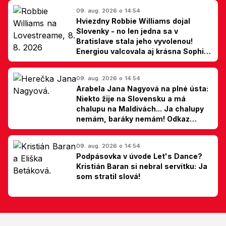
09. aug. 2026 o 14:54
Hviezdny Robbie Williams dojal
Slovenky - no len jedna sa v
Bratislave stala jeho vyvolenou!
Energiou valcovala aj krásna Sophie
Ellis-Bextor (foto)
09. aug. 2026 o 14:54
Arabela Jana Nagyová na plné ústa:
Niekto žije na Slovensku a má
chalupu na Maldivách... Ja chalupy
nemám, baráky nemám! Odkaz
Slovákom
09. aug. 2026 o 14:54
Podpásovka v úvode Let's Dance?
Kristián Baran si nebral servítku: Ja
som stratil slová!