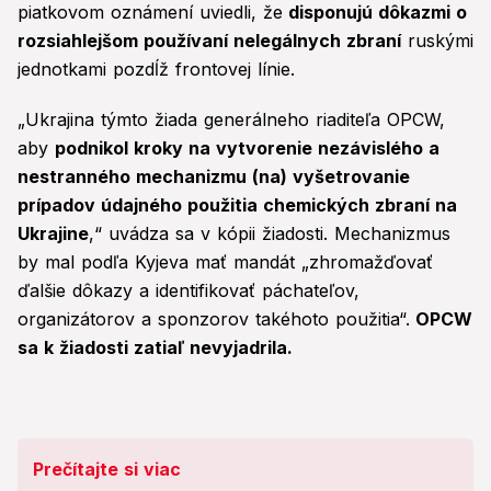
piatkovom oznámení uviedli, že
disponujú dôkazmi o
rozsiahlejšom používaní nelegálnych zbraní
ruskými
jednotkami pozdĺž frontovej línie.
„Ukrajina týmto žiada generálneho riaditeľa OPCW,
aby
podnikol kroky na vytvorenie nezávislého a
nestranného mechanizmu (na) vyšetrovanie
prípadov údajného použitia chemických zbraní na
Ukrajine
,“ uvádza sa v kópii žiadosti. Mechanizmus
by mal podľa Kyjeva mať mandát „zhromažďovať
ďalšie dôkazy a identifikovať páchateľov,
organizátorov a sponzorov takéhoto použitia“.
OPCW
sa k žiadosti zatiaľ nevyjadrila.
Prečítajte si viac