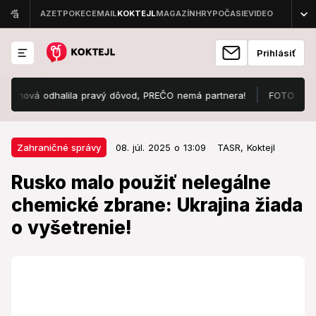
Prihlásiť
nová odhalila pravý dôvod, PREČO nemá partnera!
FOTO Známe krás
08. júl. 2025 o 13:09
Zahraničné správy
Zahraničné správy
08. júl. 2025 o 13:09
TASR,
Koktejl
Rusko malo použiť nelegálne
Rusko malo použiť nelegálne
chemické zbrane: Ukrajina žiada o
chemické zbrane: Ukrajina žiada
vyšetrenie!
o vyšetrenie!
Podľa holandskej tajnej služby najmenej tri úmrtia na
Ukrajine súvisia s použitím chemickej zbrane.