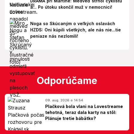
DRÁMA pri Martine: Medveď strhol cyklistu
a... Po útoku skončil muž v nemocnici!
Noga so Skúcaným o veľkých oslavách
HZDS: Oni kúpili všetkých, ale nás nie...tie
peniaze nás nezlomili!
Odporúčame
09. aug. 2026 o 14:54
Plačková bola vlani na Lovestreame
tehotná, teraz dala karty na stôl:
Plánuje tretie bábätko?