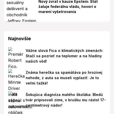
Nový zvrat v kauze Epstein: Štát
žaluje federálnu vládu, hovorí o
marení vyšetrovania
Najnovšie
Vážne slová Fica o klimatických zmenách:
Stačí sa pozrieť na teplomer a na hladiny
našich vôd!
Známa herečka sa spamätáva po hrozivej
nehode, z auta sa museli vyplaziť: Je to
veľmi ťažké!
Šokujúca diagnóza malého školáka: Bledú
tvár pripisovali zime, v brušku mu rástol 17-
centimetrový nádor!