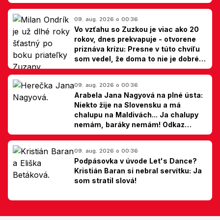
09. aug. 2026 o 00:36
Vo vzťahu so Zuzkou je viac ako 20
rokov, dnes prekvapuje - otvorene
priznáva krízu: Presne v túto chvíľu
som vedel, že doma to nie je dobré,
hovorí Milan Ondrík
09. aug. 2026 o 00:36
Arabela Jana Nagyová na plné ústa:
Niekto žije na Slovensku a má
chalupu na Maldivách... Ja chalupy
nemám, baráky nemám! Odkaz
Slovákom
09. aug. 2026 o 00:36
Podpásovka v úvode Let's Dance?
Kristián Baran si nebral servítku: Ja
som stratil slová!