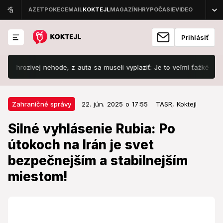
Prihlásiť
ivej nehode, z auta sa museli vyplaziť: Je to veľmi ťažké!
Šoku
22. jún. 2025 o 17:55
Zahraničné správy
Zahraničné správy
22. jún. 2025 o 17:55
TASR,
Koktejl
Silné vyhlásenie Rubia: Po
Silné vyhlásenie Rubia: Po
útokoch na Irán je svet
útokoch na Irán je svet
bezpečnejším a stabilnejším
bezpečnejším a stabilnejším
miestom!
miestom!
Zdôraznil tiež, že zmena režimu v krajine nie je
cieľom Spojených štátov.