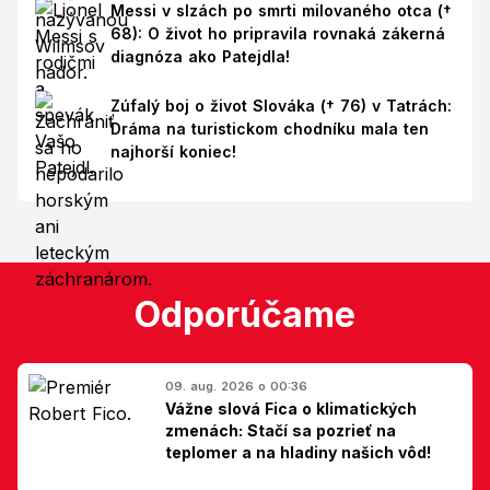
Messi v slzách po smrti milovaného otca (†
68): O život ho pripravila rovnaká zákerná
diagnóza ako Patejdla!
Zúfalý boj o život Slováka († 76) v Tatrách:
Dráma na turistickom chodníku mala ten
najhorší koniec!
Odporúčame
09. aug. 2026 o 00:36
Vážne slová Fica o klimatických
zmenách: Stačí sa pozrieť na
teplomer a na hladiny našich vôd!