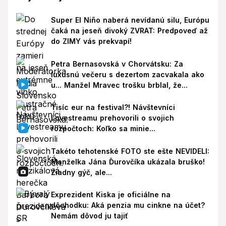
Super El Niño naberá nevídanú silu, Európu
čaká na jeseň divoký ZVRAT: Predpoveď až
do ZIMY vás prekvapí!
Petra Bernasovská v Chorvátsku: Za
luxusnú večeru s dezertom zacvakala ako
u... Manžel Mravec trošku brblal, že...
Tisíc eur na festival?! Návštevníci
Lovestreamu prehovorili o svojich
rozpočtoch: Koľko sa minie...
Takéto tehotenské FOTO ste ešte NEVIDELI:
Manželka Jána Ďurovčíka ukázala bruško!
Žiadny gýč, ale...
Exprezident Kiska je oficiálne na
dôchodku: Aká penzia mu cinkne na účet?
Nemám dôvod ju tajiť