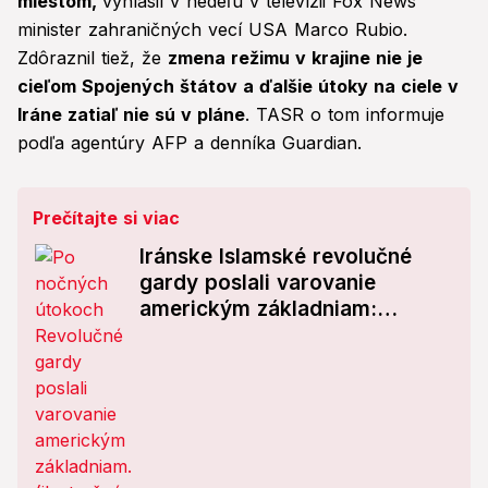
miestom,
vyhlásil v nedeľu v televízii Fox News
minister zahraničných vecí USA Marco Rubio.
Zdôraznil tiež, že
zmena režimu v krajine nie je
cieľom Spojených štátov a ďalšie útoky na ciele v
Iráne zatiaľ nie sú v pláne
. TASR o tom informuje
podľa agentúry AFP a denníka Guardian.
Prečítajte si viac
Iránske Islamské revolučné
gardy poslali varovanie
americkým základniam:
Mrazivé slová!