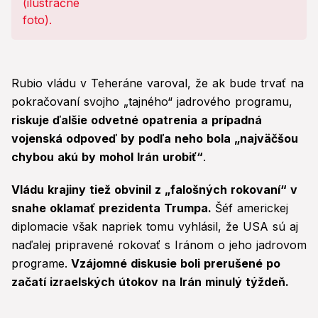
Rubio vládu v Teheráne varoval, že ak bude trvať na
pokračovaní svojho „tajného“ jadrového programu,
riskuje ďalšie odvetné opatrenia a prípadná
vojenská odpoveď by podľa neho bola „najväčšou
chybou akú by mohol Irán urobiť“
.
Vládu krajiny tiež obvinil z „falošných rokovaní“ v
snahe oklamať prezidenta Trumpa.
Šéf americkej
diplomacie však napriek tomu vyhlásil, že USA sú aj
naďalej pripravené rokovať s Iránom o jeho jadrovom
programe.
Vzájomné diskusie boli prerušené po
začatí izraelských útokov na Irán minulý týždeň.