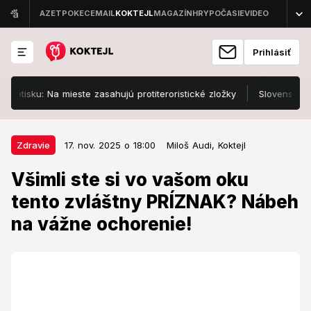
Prihlásiť
 Na mieste zasahujú protiteroristické zložky
Slovenskí policajti
17. nov. 2025 o 18:00
Zdravie
Zdravie
17. nov. 2025 o 18:00
Miloš Audi,
Koktejl
Všimli ste si vo vašom oku tento
Všimli ste si vo vašom oku
zvláštny PRÍZNAK? Nábeh na
tento zvláštny PRÍZNAK? Nábeh
vážne ochorenie!
na vážne ochorenie!
Lekári upozorňujú, že by ste ho nemali ignorovať.