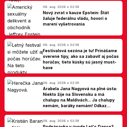
06. aug. 2026 o 02:38
Nový zvrat v kauze Epstein: Štát
žaluje federálnu vládu, hovorí o
marení vyšetrovania
06. aug. 2026 o 02:38
Festivalová sezóna je tu! Prinášame
overené tipy, ako sa zabaviť aj počas
horúčav, tieto kúsky sú jasný must-
have
06. aug. 2026 o 02:38
Arabela Jana Nagyová na plné ústa:
Niekto žije na Slovensku a má
chalupu na Maldivách... Ja chalupy
nemám, baráky nemám! Odkaz
Slovákom
06. aug. 2026 o 02:38
Podpásovka v úvode Let's Dance?