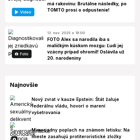
má rakovinu: Brutálne následky, po
TOMTO prosí o odpustenie!
Video
12. nov. 2025 o 18:00
FOTO Alex sa narodila iba s
maličkým kúskom mozgu: Ľudí jej
vzácny prípad ohromil! Oslávila už
Foto
20. narodeniny
Najnovšie
Nový zvrat v kauze Epstein: Štát žaluje
federálnu vládu, hovorí o marení
vyšetrovania
Mimoriadny poplach na známom letisku: Na
mieste zasahujú protiteroristické zložky