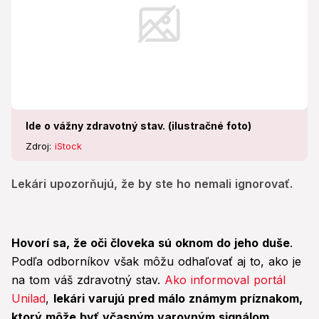
Ide o vážny zdravotný stav. (ilustračné foto)
Zdroj:
iStock
Lekári upozorňujú, že by ste ho nemali ignorovať.
Hovorí sa, že oči človeka sú oknom do jeho duše
.
Podľa odborníkov však môžu odhaľovať aj to, ako je
na tom váš zdravotný stav.
Ako informoval portál
Unilad
,
lekári varujú pred málo známym príznakom,
ktorý môže byť včasným varovným signálom