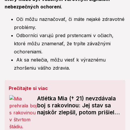
nebezpečných ochorení
.
Oči môžu naznačovať, či máte nejaké zdravotné
problémy.
Odborníci varujú pred prstencami v očiach,
ktoré môžu znamenať, že trpíte závažnými
ochoreniami.
Ak sa neliečia, môžu viesť k výraznému
zhoršeniu vášho zdravia.
Prečítajte si viac
Atlétka Mia († 21) nevzdávala
boj s rakovinou: Jej stav sa
najskôr zlepšil, potom prišiel
fatálny zvrat!