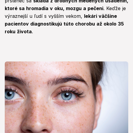
prstenec sa
skladá z drobných medených usadenín,
ktoré sa hromadia v oku, mozgu a pečeni
. Keďže je
výraznejší u ľudí s vyšším vekom,
lekári väčšine
pacientov diagnostikujú túto chorobu až okolo 35
roku života
.