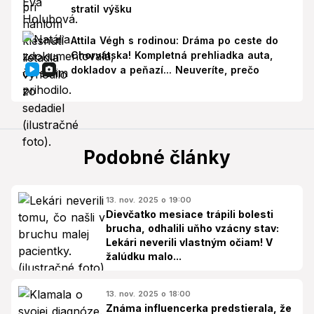
stratil výšku
Attila Végh s rodinou: Dráma po ceste do
Chorvátska! Kompletná prehliadka auta,
dokladov a peňazí... Neuveríte, prečo
Podobné články
13. nov. 2025 o 19:00
Dievčatko mesiace trápili bolesti
brucha, odhalili uňho vzácny stav:
Lekári neverili vlastným očiam! V
žalúdku malo...
13. nov. 2025 o 18:00
Známa influencerka predstierala, že