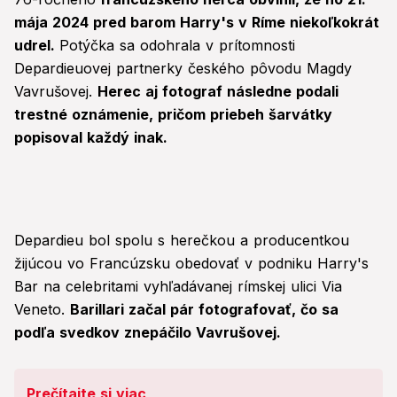
mája 2024 pred barom Harry's v Ríme niekoľkokrát
udrel.
Potýčka sa odohrala v prítomnosti
Depardieuovej partnerky českého pôvodu Magdy
Vavrušovej.
Herec aj fotograf následne podali
trestné oznámenie, pričom priebeh šarvátky
popisoval každý inak.
Depardieu bol spolu s herečkou a producentkou
žijúcou vo Francúzsku obedovať v podniku Harry's
Bar na celebritami vyhľadávanej rímskej ulici Via
Veneto.
Barillari začal pár fotografovať, čo sa
podľa svedkov znepáčilo Vavrušovej.
Prečítajte si viac