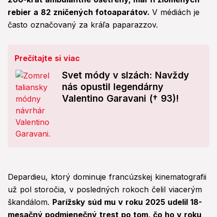
rebier a 82 zničených fotoaparátov.
V médiách je
často označovaný za kráľa paparazzov.
Prečítajte si viac
Svet módy v slzách: Navždy
nás opustil legendárny
Valentino Garavani († 93)!
Depardieu, ktorý dominuje francúzskej kinematografii
už pol storočia, v posledných rokoch čelil viacerým
škandálom.
Parížsky súd mu v roku 2025 udelil 18-
mesačný podmienečný trest po tom, čo ho v roku