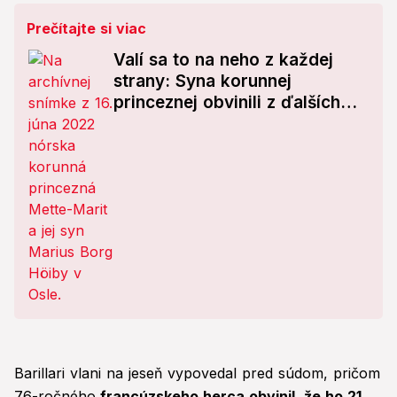
Prečítajte si viac
Valí sa to na neho z každej
strany: Syna korunnej
princeznej obvinili z ďalších
trestných činov!
Barillari vlani na jeseň vypovedal pred súdom, pričom
76-ročného
francúzskeho herca obvinil, že ho 21.