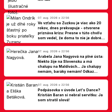
07. aug. 2026 o 22:56
Vo vzťahu so Zuzkou je viac ako 20
rokov, dnes prekvapuje - otvorene
priznáva krízu: Presne v túto chvíľu
som vedel, že doma to nie je dobré,
hovorí Milan Ondrík
07. aug. 2026 o 22:56
Arabela Jana Nagyová na plné ústa:
Niekto žije na Slovensku a má
chalupu na Maldivách... Ja chalupy
nemám, baráky nemám! Odkaz
Slovákom
07. aug. 2026 o 22:56
Podpásovka v úvode Let's Dance?
Kristián Baran si nebral servítku: Ja
som stratil slová!