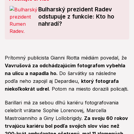
Bulharský prezident Radev
odstupuje z funkcie: Kto ho
nahradí?
Prítomný publicista Gianni Riotta médiám povedal, že
Vavrušová za odchádzajúcim fotografom vybehla
na ulicu a napadla ho.
Do šarvátky sa následne
podľa neho zapojil aj Depardieu,
ktorý fotografa
niekoľkokrát udrel
. Potom na miesto dorazili policajti.
Barillari má za sebou dlhú kariéru fotografovania
celebrít vrátane Sophie Lorenovej, Marcella
Mastroianniho a Giny Lollobrigidy.
Za svoju 60 rokov
trvajúcu kariéru bol podľa svojich slov viac než
200-krát ambulantne ošetrený, mal 11 zlomených