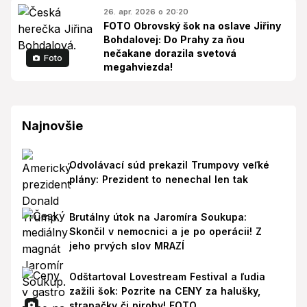
26. apr. 2026 o 20:20
FOTO Obrovský šok na oslave Jiřiny
Bohdalovej: Do Prahy za ňou
nečakane dorazila svetová
Foto
megahviezda!
Najnovšie
Odvolávací súd prekazil Trumpovy veľké
plány: Prezident to nenechal len tak
Brutálny útok na Jaromíra Soukupa:
Skončil v nemocnici a je po operácii! Z
jeho prvých slov MRAZÍ
Odštartoval Lovestream Festival a ľudia
zažili šok: Pozrite na CENY za halušky,
strapačky či pirohy! FOTO