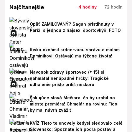
Najčítanejšie
4 hodiny
72 hodín
Opäť ZAMILOVANÝ? Sagan pristihnutý v
Paríži s jednou z najsexi športovkýň! FOTO
Kiska oznámil srdcervúcu správu o malom
Dominikovi: Ostávajú mu týždne života!
Navonok zdravý športovec († 15) si
nahmatal nenápadné hrčky: Tragické
odhalenie prišlo príliš neskoro
Šokujúce slová Mečiara, čo by urobil na
mieste premiéra! Chmelár na rovinu: Fico
by mal návrh zvážiť
KVÍZ Tieto telenovely kedysi sledovalo celé
Slovensko: Spoznáte ich podľa postáv a