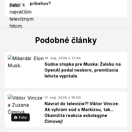
príbehov?
Podobné články
18. máj. 2026 o 21:44
Súdna stopka pre Muska: Žalobu na
OpenAI podal neskoro, premlčacia
lehota vypršala
17. máj. 2026 o 16:00
Návrat do televízie?! Viktor Vincze:
Ak vyhrám súd s Markízou, tak...
Okamžitá reakcia exkolegyne
Foto
Čimovej!