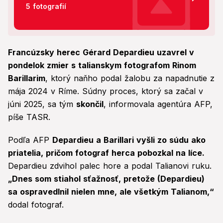
5 fotografií
Francúzsky herec Gérard Depardieu uzavrel v
pondelok zmier s talianskym fotografom Rinom
Barillarim
, ktorý naňho podal žalobu za napadnutie z
mája 2024 v Ríme. Súdny proces, ktorý sa začal v
júni 2025, sa tým
skončil
, informovala agentúra AFP,
píše TASR.
Podľa AFP
Depardieu a Barillari vyšli zo súdu ako
priatelia, pričom fotograf herca pobozkal na líce.
Depardieu zdvihol palec hore a podal Talianovi ruku.
„Dnes som stiahol sťažnosť, pretože (Depardieu)
sa ospravedlnil nielen mne, ale všetkým Talianom,“
dodal fotograf.