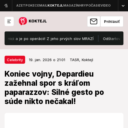
Prihlásiť
i a je po operácii! Z jeho prvých slov MRAZÍ
Odštartoval Lovestre
19. jan. 2026 o 21:01
Celebrity
Celebrity
19. jan. 2026 o 21:01
TASR,
Koktejl
Koniec vojny, Depardieu zažehnal
Koniec vojny, Depardieu
spor s kráľom paparazzov: Silné
zažehnal spor s kráľom
gesto po súde nikto nečakal!
paparazzov: Silné gesto po
Slávny herec a kráľ paparazzov uzavreli mier.
súde nikto nečakal!