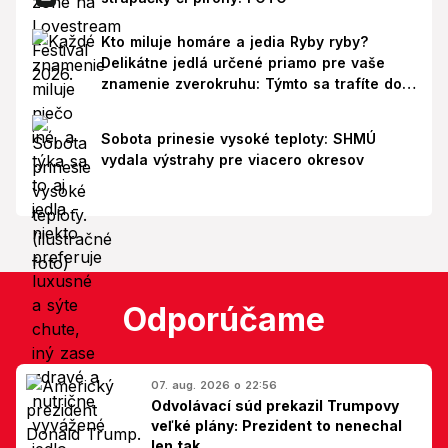
Kto miluje homáre a jedia Ryby ryby?
Delikátne jedlá určené priamo pre vaše
znamenie zverokruhu: Týmto sa trafíte do
ich chutí!
Sobota prinesie vysoké teploty: SHMÚ
vydala výstrahy pre viacero okresov
Odporúčame
07. aug. 2026 o 22:56
Odvolávací súd prekazil Trumpovy
veľké plány: Prezident to nenechal
len tak