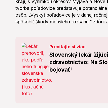
kraji,
s výnimkou okresov Myjava a Nové 
tvorba poľadovice predstavuje potenciáln
osôb. „Výskyt poľadovice je v danej ročnej
spôsobiť škody menšieho rozsahu,“ zdôrazn
Prečítajte si viac
Slovenský lekár žijúc
zdravotníctvo: Na Sl
bojovať!