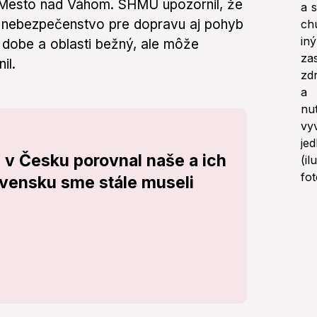
Mesto nad Váhom. SHMÚ upozornil, že
e nebezpečenstvo pre dopravu aj pohyb
 dobe a oblasti bežný, ale môže
il.
i v Česku porovnal naše a ich
ovensku sme stále museli