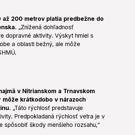
 až 200 metrov platia predbežne do
enska.
„Znížená dohľadnosť
 dopravné aktivity. Výskyt hmiel s
obe a oblasti bežný, ale môže
 SHMÚ.
o najmä v Nitrianskom a Trnavskom
ý
môže krátkodobo v nárazoch
inu.
„Táto rýchlosť predstavuje
vity. Predpokladaná rýchlosť vetra je v
že spôsobiť škody menšieho rozsahu,“