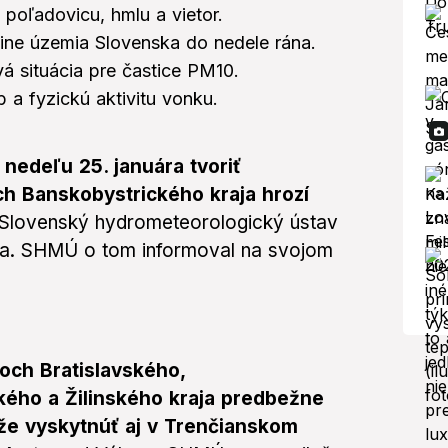
poľadovicu, hmlu a vietor.
ine územia Slovenska do nedele rána.
á situácia pre častice PM10.
 a fyzickú aktivitu vonku.
nedeľu 25. januára tvoriť
ch Banskobystrického kraja hrozí
Slovenský hydrometeorologický ústav
ňa. SHMÚ o tom informoval na svojom
soch Bratislavského,
kého a Žilinského kraja predbežne
že vyskytnúť aj v Trenčianskom