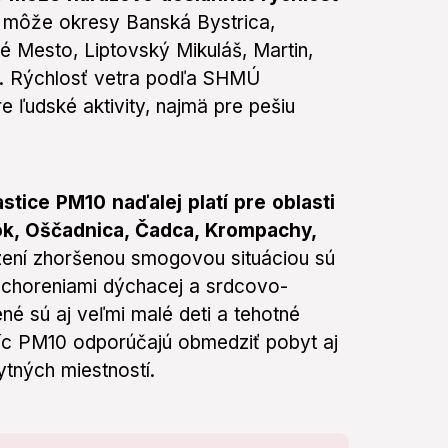
ť môže okresy Banská Bystrica,
 Mesto, Liptovský Mikuláš, Martin,
a. Rýchlosť vetra podľa SHMÚ
 ľudské aktivity, najmä pre pešiu
tice PM10 naďalej platí pre oblasti
ok, Oščadnica, Čadca, Krompachy,
zení zhoršenou smogovou situáciou sú
ochoreniami dýchacej a srdcovo-
ené sú aj veľmi malé deti a tehotné
tíc PM10 odporúčajú obmedziť pobyt aj
ytných miestností.