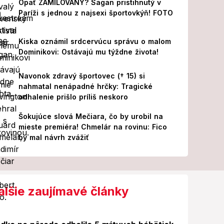
Opäť ZAMILOVANÝ? Sagan pristihnutý v
Paríži s jednou z najsexi športovkýň! FOTO
Kiska oznámil srdcervúcu správu o malom
Dominikovi: Ostávajú mu týždne života!
Navonok zdravý športovec († 15) si
nahmatal nenápadné hrčky: Tragické
odhalenie prišlo príliš neskoro
Šokujúce slová Mečiara, čo by urobil na
mieste premiéra! Chmelár na rovinu: Fico
by mal návrh zvážiť
alšie zaujímavé články