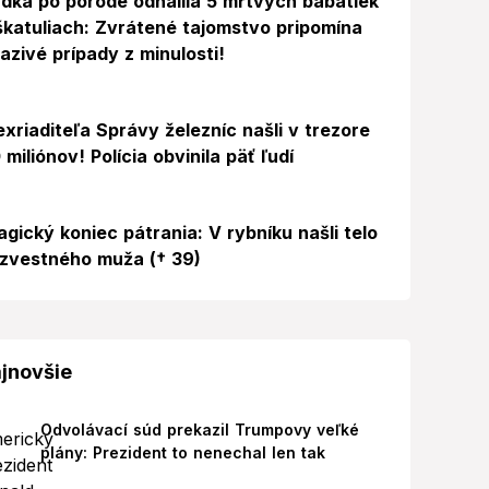
dka po pôrode odhalila 5 mŕtvych bábätiek
škatuliach: Zvrátené tajomstvo pripomína
azivé prípady z minulosti!
exriaditeľa Správy železníc našli v trezore
 miliónov! Polícia obvinila päť ľudí
agický koniec pátrania: V rybníku našli telo
zvestného muža († 39)
jnovšie
Odvolávací súd prekazil Trumpovy veľké
plány: Prezident to nenechal len tak