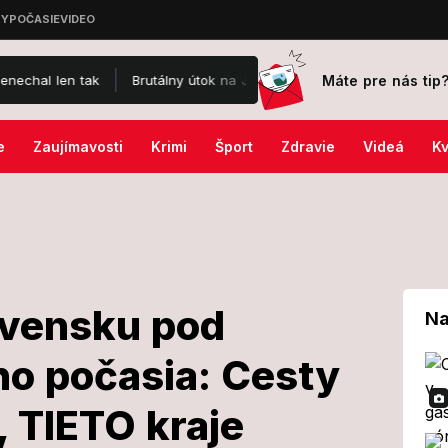
Máte pre nás tip
k
Brutálny útok na Jaromíra Soukupa: Skončil v nemocnici a je po
e
Zaujímavosti
Krimi
Šport
Zdravie
Videá
Kv
ovensku pod
Na
o počasia: Cesty
na Slovensku
, TIETO kraje