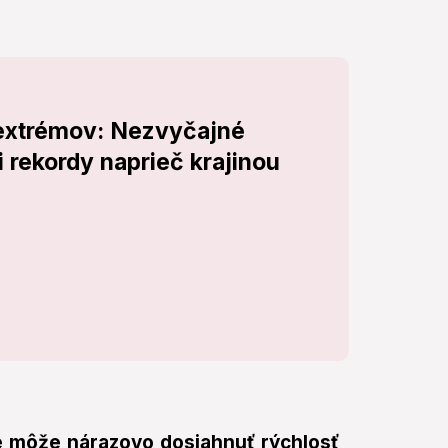
 extrémov: Nezvyčajné
 rekordy naprieč krajinou
de môže nárazovo dosiahnuť rýchlosť