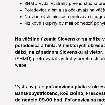
SHMÚ vydal výstrahy prvého stupňa pre 
Poľadovica a hmla sa očakávajú na väčš
Na viacerých miestach pretrváva smogov
Rizikové skupiny by mali obmedziť pohyb
Na väčšine územia Slovenska sa môže v 
poľadovica a hmla. V niektorých okreso
dážď, na západnom Slovensku aj vietor.
(SHMÚ) preto vydal výstrahy prvého stup
webe.
Výstrahy pred
poľadovicou platia v okre
Banskobystrického, Košického, Prešovs
do nedele 09:00 hod. Poľadovica sa mô