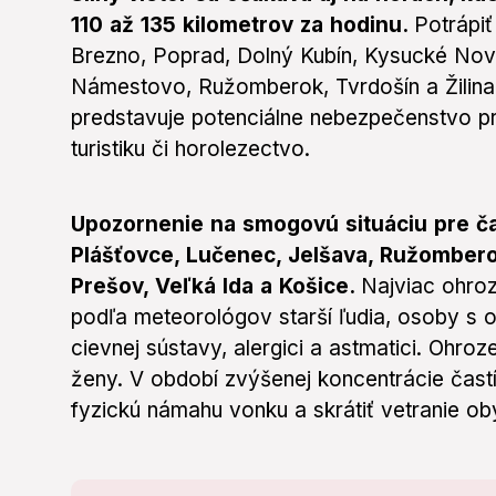
110 až 135 kilometrov za hodinu.
Potrápi
Brezno, Poprad, Dolný Kubín, Kysucké Nové
Námestovo, Ružomberok, Tvrdošín a Žilin
predstavuje potenciálne nebezpečenstvo pre
turistiku či horolezectvo.
Upozornenie na smogovú situáciu pre čas
Plášťovce, Lučenec, Jelšava, Ružomber
Prešov, Veľká Ida a Košice.
Najviac ohro
podľa meteorológov starší ľudia, osoby s 
cievnej sústavy, alergici a astmatici. Ohroz
ženy. V období zvýšenej koncentrácie čas
fyzickú námahu vonku a skrátiť vetranie ob