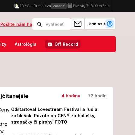
Prihlásiť
?
Pošlite nám ho
 operácii! Z jeho prvých slov MRAZÍ
Odštartoval Lovestream Festiv
ízy
Astrológia
Off Record
jčítanejšie
4 hodiny
72 hodín
Odštartoval Lovestream Festival a ľudia
zažili šok: Pozrite na CENY za halušky,
strapačky či pirohy! FOTO