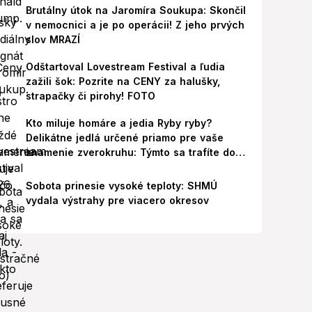
Brutálny útok na Jaromíra Soukupa: Skončil
v nemocnici a je po operácii! Z jeho prvých
slov MRAZÍ
Odštartoval Lovestream Festival a ľudia
zažili šok: Pozrite na CENY za halušky,
strapačky či pirohy! FOTO
Kto miluje homáre a jedia Ryby ryby?
Delikátne jedlá určené priamo pre vaše
znamenie zverokruhu: Týmto sa trafíte do
ich chutí!
Sobota prinesie vysoké teploty: SHMÚ
vydala výstrahy pre viacero okresov