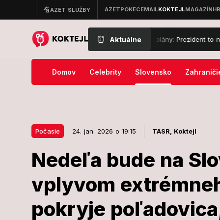
⏰
Aktuálne
ávací súd prekazil Trumpovy veľké plány: Prezident to nenechal len ta
Domov
Celebrity
Slovensko
Zahraniči
Počasie
24. jan. 2026 o 19:15
TASR,
Koktejl
Nedeľa bude na Sl
24. jan. 2026 o 19:15
Počasie
vplyvom extrémneh
Nedeľa bude 
pokryje poľadovica