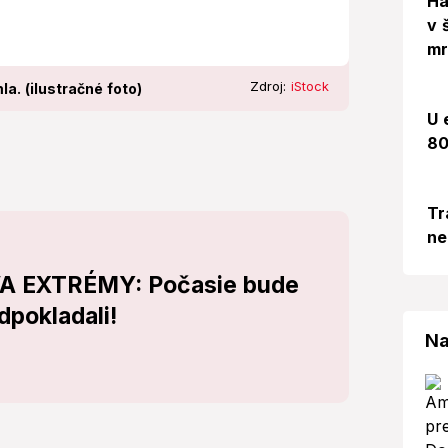
Há
v 
mr
Zdroj:
iStock
a. (ilustračné foto)
U 
80
Tr
ne
DVA EXTRÉMY: Počasie bude
dpokladali!
Na