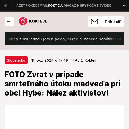
Prihlásiť
ca z Byl jednou jeden polda, herec si neberie servítku: Európa sa rút
11. okt. 2024 o 17:49
Slovensko
Slovensko
11. okt. 2024 o 17:49
TASR,
Koktejl
FOTO Zvrat v prípade smrteľného
FOTO Zvrat v prípade
útoku medveďa pri obci Hybe:
smrteľného útoku medveďa pri
Nález aktivistov!
obci Hybe: Nález aktivistov!
Medveď hubárovi pri útoku zasiahol jednu z hlavných
tepien dolnej končatiny, následkom čoho u neho
došlo k masívnemu krvácaniu a zastaveniu obehu.