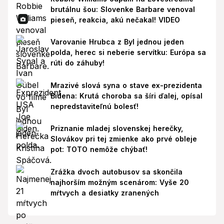
brutálnu šou: Slovenke Barbare venoval
pieseň, reakcia, akú nečakal! VIDEO
Varovanie Hrubca z Byl jednou jeden
polda, herec si neberie servítku: Európa sa
rúti do záhuby!
Mrazivé slová syna o stave ex-prezidenta
Bidena: Krutá choroba sa šíri ďalej, opísal
nepredstaviteľnú bolesť!
Priznanie mladej slovenskej herečky,
Slovákov pri tej zmienke ako prvé obleje
pot: TOTO nemôže chýbať!
Zrážka dvoch autobusov sa skončila
najhorším možným scenárom: Vyše 20
mŕtvych a desiatky zranených