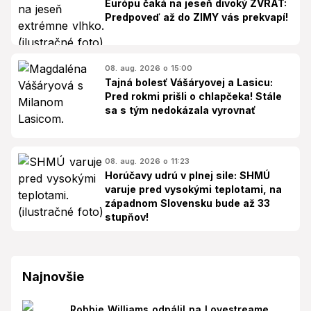
Európu čaká na jeseň divoký ZVRAT:
Predpoveď až do ZIMY vás prekvapí!
08. aug. 2026 o 15:00
Tajná bolesť Vášáryovej a Lasicu:
Pred rokmi prišli o chlapčeka! Stále
sa s tým nedokázala vyrovnať
08. aug. 2026 o 11:23
Horúčavy udrú v plnej sile: SHMÚ
varuje pred vysokými teplotami, na
západnom Slovensku bude až 33
stupňov!
Najnovšie
Robbie Williams odpálil na Lovestreame