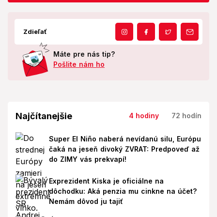
Zdieľať
Máte pre nás tip?
Pošlite nám ho
Najčítanejšie
4 hodiny
72 hodín
Super El Niño naberá nevídanú silu, Európu
čaká na jeseň divoký ZVRAT: Predpoveď až
do ZIMY vás prekvapí!
Exprezident Kiska je oficiálne na
dôchodku: Aká penzia mu cinkne na účet?
Nemám dôvod ju tajiť