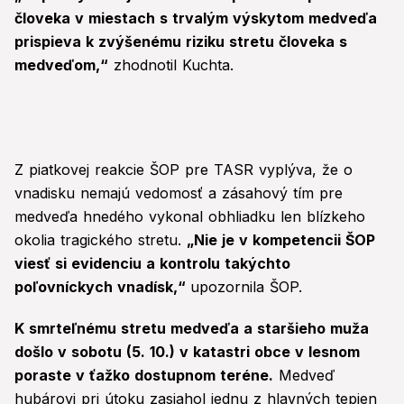
človeka v miestach s trvalým výskytom medveďa
prispieva k zvýšenému riziku stretu človeka s
medveďom,“
zhodnotil Kuchta.
Z piatkovej reakcie ŠOP pre TASR vyplýva, že o
vnadisku nemajú vedomosť a zásahový tím pre
medveďa hnedého vykonal obhliadku len blízkeho
okolia tragického stretu.
„Nie je v kompetencii ŠOP
viesť si evidenciu a kontrolu takýchto
poľovníckych vnadísk,“
upozornila ŠOP.
K smrteľnému stretu medveďa a staršieho muža
došlo v sobotu (5. 10.) v katastri obce v lesnom
poraste v ťažko dostupnom teréne.
Medveď
hubárovi pri útoku zasiahol jednu z hlavných tepien