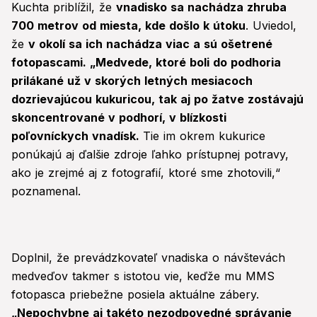
Kuchta priblížil, že
vnadisko sa nachádza zhruba
700 metrov od miesta, kde došlo k útoku
. Uviedol,
že
v okolí sa ich nachádza viac a sú ošetrené
fotopascami. „Medvede, ktoré boli do podhoria
prilákané už v skorých letných mesiacoch
dozrievajúcou kukuricou, tak aj po žatve zostávajú
skoncentrované v podhorí, v blízkosti
poľovníckych vnadísk.
Tie im okrem kukurice
ponúkajú aj ďalšie zdroje ľahko prístupnej potravy,
ako je zrejmé aj z fotografií, ktoré sme zhotovili,“
poznamenal.
Doplnil, že prevádzkovateľ vnadiska o návštevách
medveďov takmer s istotou vie, keďže mu MMS
fotopasca priebežne posiela aktuálne zábery.
„Nepochybne aj takéto nezodpovedné správanie