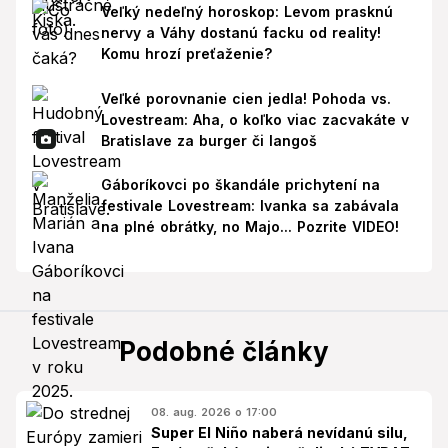
Veľký nedeľný horoskop: Levom prasknú
nervy a Váhy dostanú facku od reality!
Komu hrozí preťaženie?
Veľké porovnanie cien jedla! Pohoda vs.
Lovestream: Aha, o koľko viac zacvakáte v
Bratislave za burger či langoš
Gáboríkovci po škandále prichytení na
festivale Lovestream: Ivanka sa zabávala
na plné obrátky, no Majo... Pozrite VIDEO!
Podobné články
08. aug. 2026 o 17:00
Super El Niño naberá nevídanú silu,