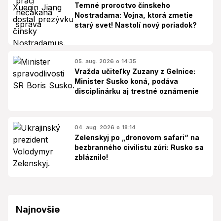
Temné proroctvo čínskeho
Nostradama: Vojna, ktorá zmetie
starý svet! Nastolí nový poriadok?
05. aug. 2026 o 14:35
Vražda učiteľky Zuzany z Gelnice:
Minister Susko koná, podáva
disciplinárku aj trestné oznámenie
04. aug. 2026 o 18:14
Zelenskyj po „dronovom safari“ na
bezbranného civilistu zúri: Rusko sa
zbláznilo!
Najnovšie