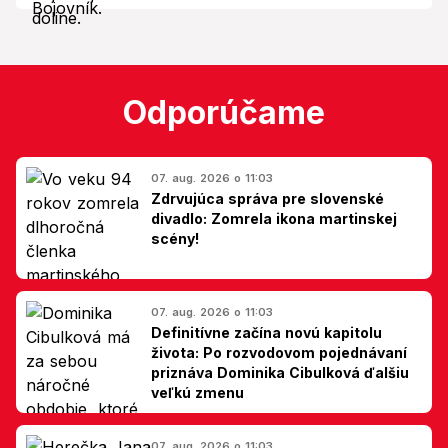
Odporúčame
07. aug. 2026 o 11:03
Zdrvujúca správa pre slovenské
divadlo: Zomrela ikona martinskej
scény!
07. aug. 2026 o 11:03
Definitívne začína novú kapitolu
života: Po rozvodovom pojednávaní
priznáva Dominika Cibulková ďalšiu
veľkú zmenu
07. aug. 2026 o 11:03