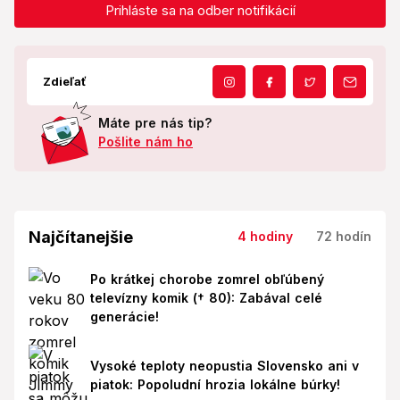
Prihláste sa na odber notifikácií
Zdieľať
Máte pre nás tip?
Pošlite nám ho
Najčítanejšie
4 hodiny
72 hodín
Po krátkej chorobe zomrel obľúbený
televízny komik († 80): Zabával celé
generácie!
Vysoké teploty neopustia Slovensko ani v
piatok: Popoludní hrozia lokálne búrky!