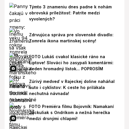
Týmto 3 znameniu dnes padne k nohám
obrovská príležitosť: Patríte medzi
vyvolených?
Zdrvujúca správa pre slovenské divadlo:
Zomrela ikona martinskej scény!
FOTO Lukáš cvakol klasické ráno na
Liptove! Slováci ho zasypali komentármi:
Jeden hromadný lístok... POPROSÍM
Zúrivý medveď v Rajeckej doline naháňal
auto i cyklistov: K ceste ho prilákala
nechutná návnada!
FOTO Premiéra filmu Bojovník: Namakaní
Jackuliak s Ondríkom a nežná herečka
medzi drsnými chlapmi!