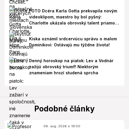
FOTO Dcéra Karla Gotta prekvapila novým
videoklipom, maestro by bol pyšný:
Charlotte ukázala obrovský talent priamo v
Paríži!
Kiska oznámil srdcervúcu správu o malom
Dominikovi: Ostávajú mu týždne života!
Denný horoskop na piatok: Lev a Vodnár
zažijú obrovský triumf! Niektorým
znameniam hrozí studená sprcha
Podobné články
06. aug. 2026 o 19:00