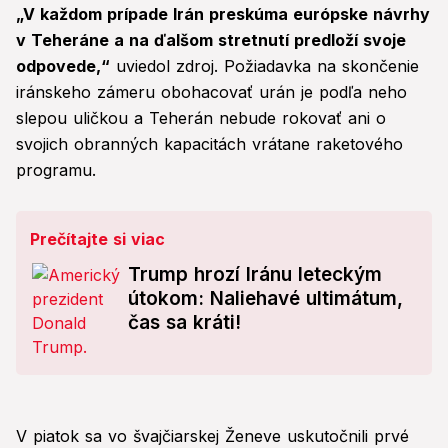
„V každom prípade Irán preskúma európske návrhy
v Teheráne a na ďalšom stretnutí predloží svoje
odpovede,“
uviedol zdroj. Požiadavka na skončenie
iránskeho zámeru obohacovať urán je podľa neho
slepou uličkou a Teherán nebude rokovať ani o
svojich obranných kapacitách vrátane raketového
programu.
Prečítajte si viac
Trump hrozí Iránu leteckým
útokom: Naliehavé ultimátum,
čas sa kráti!
V piatok sa vo švajčiarskej Ženeve uskutočnili prvé