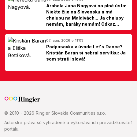
Arabela Jana Nagyová na plné ústa:
Niekto žije na Slovensku a má
chalupu na Maldivách... Ja chalupy
nemám, baráky nemám! Odkaz
Slovákom
07. aug. 2026 o 11:03
Podpásovka v úvode Let's Dance?
Kristián Baran si nebral servítku: Ja
som stratil slová!
© 2010 - 2026 Ringier Slovakia Communities s.r.o.
Autorské práva sú vyhradené a vykonáva ich prevádzkovateľ
portálu.