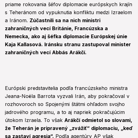
priame rokovania šéfov diplomacie európskych krajín
s Teheránom od vypuknutia konfliktu medzi Izraelom
a Iránom.
Zúčastnili sa na nich ministri
zahraničných vecí Británie, Francúzska a
Nemecka, ako aj šéfka diplomacie Európskej únie
Kaja Kallasová. Iránsku stranu zastupoval minister
zahraničných vecí Abbás Arákčí.
Európski predstavitelia podľa francúzskeho ministra
Jeana-Noëla Barrota vyzvali Irán, aby pokračoval v
rozhovoroch so Spojenými štátmi ohľadom svojho
jadrového programu, a to aj napriek pokračujúcim
útokom Izraela. To však
Arákčí odmietol so slovami,
že Teherán je pripravený „zvážiť“ diplomaciu, „keď
sa zastaví agresia“.
Podľa agentúry AP však