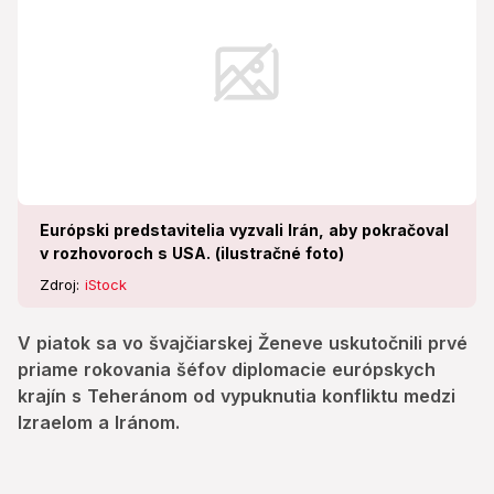
a Iránom.
Európski predstavitelia vyzvali Irán, aby pokračoval
v rozhovoroch s USA. (ilustračné foto)
Zdroj:
iStock
V piatok sa vo švajčiarskej Ženeve uskutočnili prvé
priame rokovania šéfov diplomacie európskych
krajín s Teheránom od vypuknutia konfliktu medzi
Izraelom a Iránom.