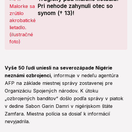
Pri nehode zahynuli otec so
synom († 13)!
Vyše 50 ľudí uniesli na severozápade Nigérie
neznámi ozbrojenci
, informuje v nedeľu agentúra
AFP na základe miestnej správy zostavenej pre
Organizáciu Spojených národov. K útoku
„ozbrojených banditov“ došlo podľa správy v piatok
v dedine Sabon Garin Damri v nigérijskom štáte
Zamfara. Miestna polícia sa dosiaľ k informácií
nevyjadrila.