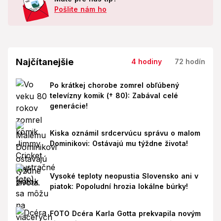
Pošlite nám ho
Najčítanejšie
4 hodiny
72 hodín
Po krátkej chorobe zomrel obľúbený
televízny komik († 80): Zabával celé
generácie!
Kiska oznámil srdcervúcu správu o malom
Dominikovi: Ostávajú mu týždne života!
Vysoké teploty neopustia Slovensko ani v
piatok: Popoludní hrozia lokálne búrky!
FOTO Dcéra Karla Gotta prekvapila novým