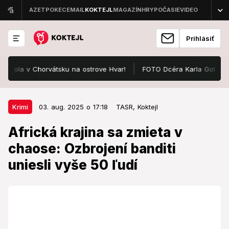
Prihlásiť
a v Chorvátsku na ostrove Hvar!
FOTO Dcéra Karla Gotta prekvapil
03. aug. 2025 o 17:18
Krimi
Krimi
03. aug. 2025 o 17:18
TASR,
Koktejl
Africká krajina sa zmieta v
Africká krajina sa zmieta v
chaose: Ozbrojení banditi uniesli
chaose: Ozbrojení banditi
vyše 50 ľudí
uniesli vyše 50 ľudí
Rabujú dediny, kradnú dobytok, unášajú ľudí a
požadujú výkupné.