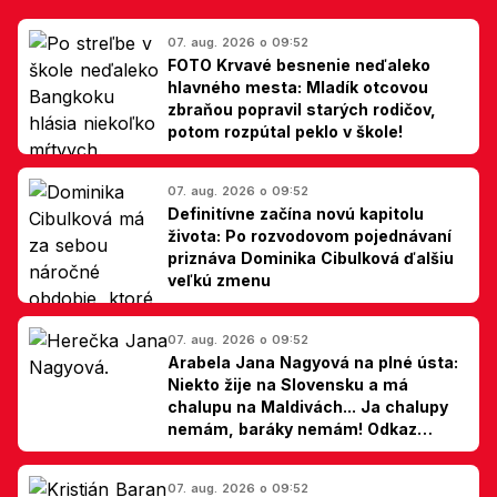
07. aug. 2026 o 09:52
FOTO Krvavé besnenie neďaleko
hlavného mesta: Mladík otcovou
zbraňou popravil starých rodičov,
potom rozpútal peklo v škole!
07. aug. 2026 o 09:52
Definitívne začína novú kapitolu
života: Po rozvodovom pojednávaní
priznáva Dominika Cibulková ďalšiu
veľkú zmenu
07. aug. 2026 o 09:52
Arabela Jana Nagyová na plné ústa:
Niekto žije na Slovensku a má
chalupu na Maldivách... Ja chalupy
nemám, baráky nemám! Odkaz
Slovákom
07. aug. 2026 o 09:52