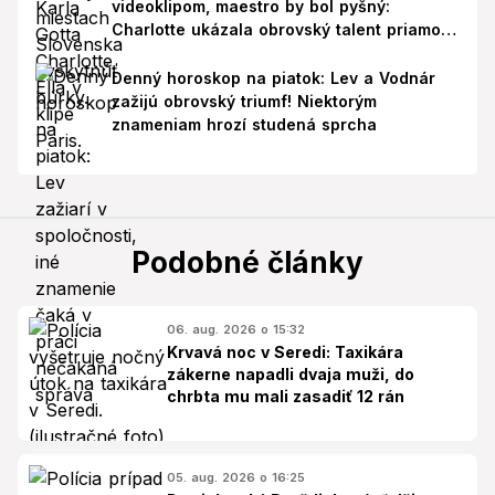
videoklipom, maestro by bol pyšný:
Charlotte ukázala obrovský talent priamo v
Paríži!
Denný horoskop na piatok: Lev a Vodnár
zažijú obrovský triumf! Niektorým
znameniam hrozí studená sprcha
Podobné články
06. aug. 2026 o 15:32
Krvavá noc v Seredi: Taxikára
zákerne napadli dvaja muži, do
chrbta mu mali zasadiť 12 rán
05. aug. 2026 o 16:25