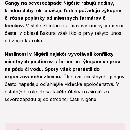
Gangy na severozápade Nigérie rabujú dediny,
kradnú dobytok, unášajú ľudí a požadujú výkupné
či rôzne poplatky od miestnych farmárov či
baníkov.
V štáte Zamfara sú masové únosy pomerne
časté, v oblasti Bakura však išlo o prvý takýto únos
od začiatku roka.
Násilnosti v Nigérii najskôr vyvolávali konflikty
miestnych pastierov s farmármi týkajúce sa práv
na pôdu či vodu. Spory však prerástli do
organizovaného zločinu.
Členovia miestnych gangov
často napádajú odľahlejšie vidiecke spoločenstvá. V
ostatných rokoch sa takéto útoky rozširujú zo
severozápadu aj do strednej časti Nigérie.