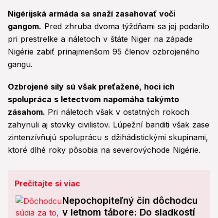
Nigérijská armáda sa snaží zasahovať voči
gangom.
Pred zhruba dvoma týždňami sa jej podarilo
pri prestrelke a náletoch v štáte Niger na západe
Nigérie zabiť prinajmenšom 95 členov ozbrojeného
gangu.
Ozbrojené sily sú však preťažené, hoci ich
spolupráca s letectvom napomáha takýmto
zásahom.
Pri náletoch však v ostatných rokoch
zahynuli aj stovky civilistov. Lúpežní banditi však zase
zintenzívňujú spoluprácu s džihádistickými skupinami,
ktoré dlhé roky pôsobia na severovýchode Nigérie.
Prečítajte si viac
Nepochopiteľný čin dôchodcu
v letnom tábore: Do sladkostí