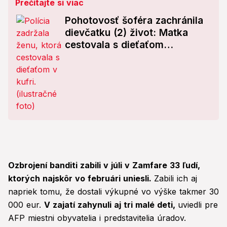
Prečítajte si viac
Pohotovosť šoféra zachránila
dievčatku (2) život: Matka
cestovala s dieťaťom
uväznenom v kufri!
Ozbrojení banditi zabili v júli v Zamfare 33 ľudí,
ktorých najskôr vo februári uniesli.
Zabili ich aj
napriek tomu, že dostali výkupné vo výške takmer 30
000 eur.
V zajatí zahynuli aj tri malé deti,
uviedli pre
AFP miestni obyvatelia i predstavitelia úradov.