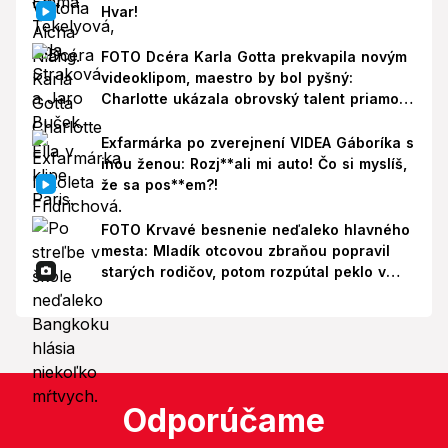
Hvar!
FOTO Dcéra Karla Gotta prekvapila novým
videoklipom, maestro by bol pyšný:
Charlotte ukázala obrovský talent priamo v
Paríži!
Exfarmárka po zverejnení VIDEA Gáboríka s
inou ženou: Rozj**ali mi auto! Čo si myslíš,
že sa pos**em?!
FOTO Krvavé besnenie neďaleko hlavného
mesta: Mladík otcovou zbraňou popravil
starých rodičov, potom rozpútal peklo v
škole!
Odporúčame