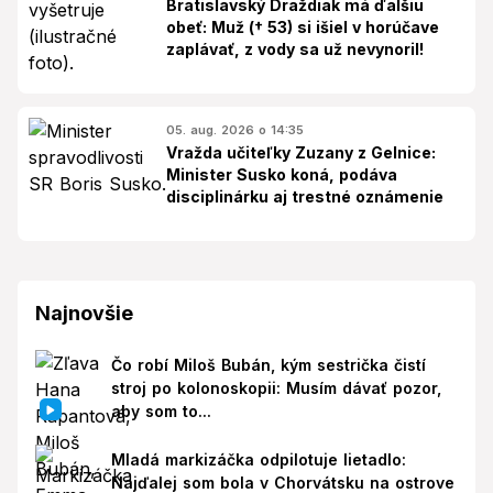
Bratislavský Draždiak má ďalšiu
obeť: Muž († 53) si išiel v horúčave
zaplávať, z vody sa už nevynoril!
05. aug. 2026 o 14:35
Vražda učiteľky Zuzany z Gelnice:
Minister Susko koná, podáva
disciplinárku aj trestné oznámenie
Najnovšie
Čo robí Miloš Bubán, kým sestrička čistí
stroj po kolonoskopii: Musím dávať pozor,
aby som to...
Mladá markizáčka odpilotuje lietadlo:
Najďalej som bola v Chorvátsku na ostrove