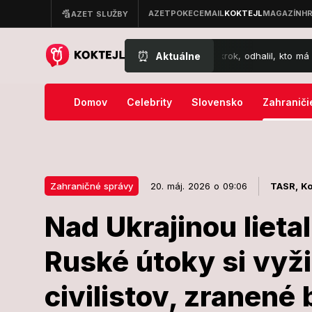
⏰
Aktuálne
je na poplach: Rusko chystá ďalší krok, odhalil, kto má čoskoro posiln
Domov
Celebrity
Slovensko
Zahraniči
Zahraničné správy
20. máj. 2026 o 09:06
TASR,
Ko
Nad Ukrajinou lieta
20. máj. 2026 o 09:06
Zahraničné správy
Ruské útoky si vyži
Nad Ukrajinou
civilistov, zranené b