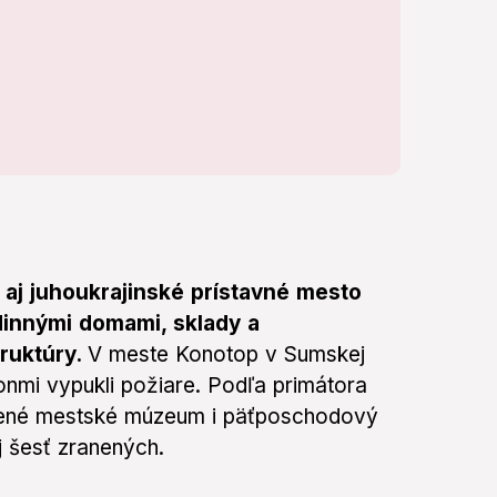
 aj juhoukrajinské prístavné mesto
odinnými domami, sklady a
truktúry.
V meste Konotop v Sumskej
onmi vypukli požiare. Podľa primátora
dené mestské múzeum i päťposchodový
j šesť zranených.