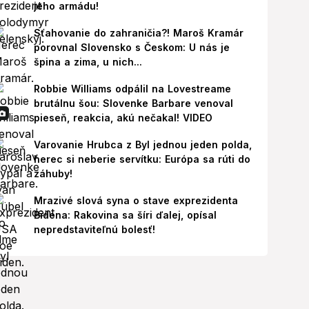
jeho armádu!
Sťahovanie do zahraničia?! Maroš Kramár
porovnal Slovensko s Českom: U nás je
špina a zima, u nich...
Robbie Williams odpálil na Lovestreame
brutálnu šou: Slovenke Barbare venoval
pieseň, reakcia, akú nečakal! VIDEO
Varovanie Hrubca z Byl jednou jeden polda,
herec si neberie servítku: Európa sa rúti do
záhuby!
Mrazivé slová syna o stave exprezidenta
Bidena: Rakovina sa šíri ďalej, opísal
nepredstaviteľnú bolesť!