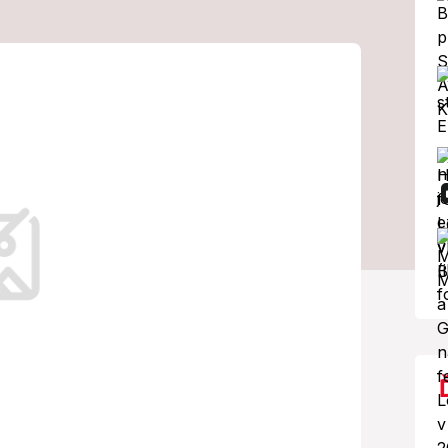
 útoky si
oty dvoch
nené boli aj deti
stá.