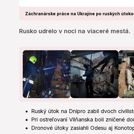
Záchranárske práce na Ukrajine po ruských útoko
Rusko udrelo v noci na viaceré mestá.
Ruský útok na Dnipro zabil dvoch civilist
Pri ostreľovaní Vilňanska boli zničené do
Dronové útoky zasiahli Odesu aj Konoto