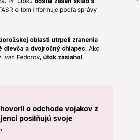
ža. Pri útoku
dostal zásah sklad s
TASR o tom informuje podľa správy
orožskej oblasti utrpeli zranenia
čné dievča a dvojročný chlapec.
Ako
vy Ivan Fedorov,
útok zasiahol
hovoril o odchode vojakov z
enci posilňujú svoje
.