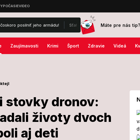
Máte pre nás tip
iť jeho armádu!
Sťahovanie do zahraničia?! Maroš Kramár porovnal
e
Zaujímavosti
Krimi
Šport
Zdravie
Videá
Kv
ktejl
li stovky dronov:
N
adali životy dvoch
 lietali stovky
oli aj deti