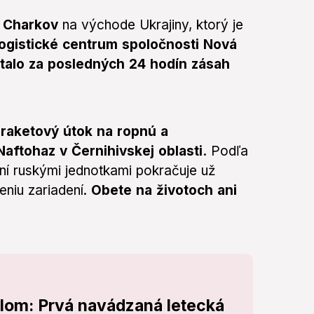
a Charkov
na východe Ukrajiny, ktorý je
ogistické centrum spoločnosti Nová
stalo za posledných 24 hodín zásah
 raketový útok na ropnú a
aftohaz v Černihivskej oblasti.
Podľa
ení ruskými jednotkami pokračuje už
niu zariadení.
Obete na životoch ani
zlom: Prvá navádzaná letecká