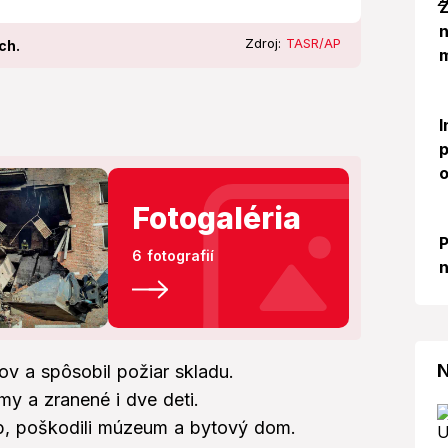
Z
Zdroj:
TASR/AP
ch.
m
I
p
o
Fotogaléria
P
6 fotografií
n
N
ov a spôsobil požiar skladu.
my a zranené i dve deti.
p, poškodili múzeum a bytový dom.