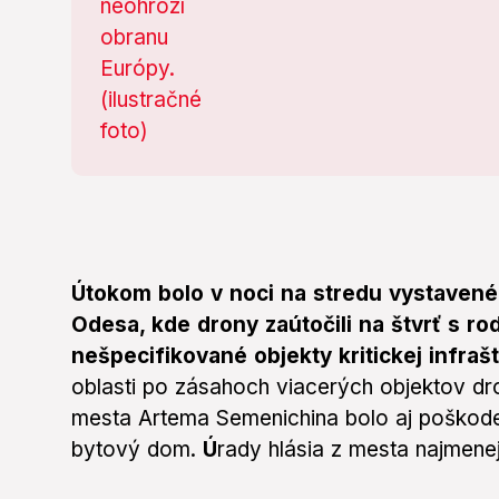
Útokom bolo v noci na stredu vystavené
Odesa, kde drony zaútočili na štvrť s r
nešpecifikované objekty kritickej infraš
oblasti po zásahoch viacerých objektov dr
mesta Artema Semenichina bolo aj poško
bytový dom.
Ú
rady hlásia z mesta najmene