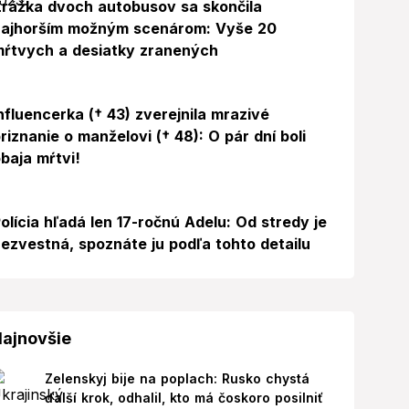
rážka dvoch autobusov sa skončila
najhorším možným scenárom: Vyše 20
ŕtvych a desiatky zranených
Foto
nfluencerka († 43) zverejnila mrazivé
riznanie o manželovi († 48): O pár dní boli
baja mŕtvi!
olícia hľadá len 17-ročnú Adelu: Od stredy je
ezvestná, spoznáte ju podľa tohto detailu
ajnovšie
Zelenskyj bije na poplach: Rusko chystá
ďalší krok, odhalil, kto má čoskoro posilniť