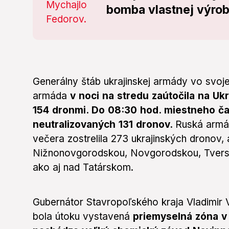
bomba vlastnej výrob
Generálny štáb ukrajinskej armády vo svoje
armáda
v noci na stredu zaútočila na Uk
154 dronmi. Do 08:30 hod. miestneho ča
neutralizovaných 131 dronov.
Ruská armá
večera zostrelila 273 ukrajinských dronov,
Nižnonovgorodskou, Novgorodskou, Tvers
ako aj nad Tatárskom.
Gubernátor Stavropoľského kraja Vladimir Vl
bola útoku vystavená
priemyselná zóna v