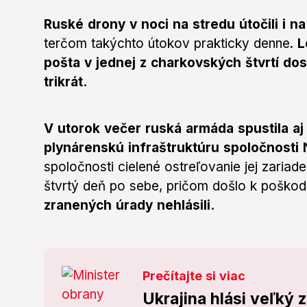
Ruské drony v noci na stredu útočili i n
terčom takýchto útokov prakticky denne.
L
pošta v jednej z charkovských štvrtí do
trikrát.
V utorok večer ruská armáda spustila aj
plynárenskú infraštruktúru spoločnosti N
spoločnosti cielené ostreľovanie jej zariad
štvrtý deň po sebe, pričom došlo k poškode
zranených úrady nehlásili.
Prečítajte si viac
Ukrajina hlási veľký 