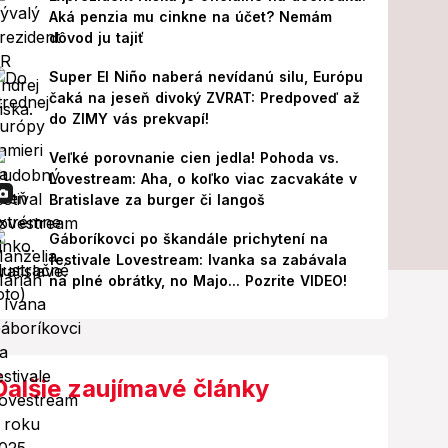
Aká penzia mu cinkne na účet? Nemám
dôvod ju tajiť
Super El Niño naberá nevídanú silu, Európu
čaká na jeseň divoký ZVRAT: Predpoveď až
do ZIMY vás prekvapí!
Veľké porovnanie cien jedla! Pohoda vs.
Lovestream: Aha, o koľko viac zacvakáte v
Bratislave za burger či langoš
Gáboríkovci po škandále prichytení na
festivale Lovestream: Ivanka sa zabávala
na plné obrátky, no Majo... Pozrite VIDEO!
Ďalšie zaujímavé články