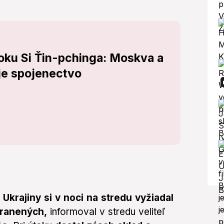
oku Si Ťin-pchinga: Moskva a
je spojenectvo
krajiny si v noci na stredu vyžiadal
zranených,
informoval v stredu veliteľ