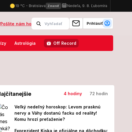
Prihlásiť
?
Pošlite nám ho
 Slovensko s Českom: U nás je špina a zima, u nich...
Robbie Wil
ízy
Astrológia
Off Record
ajčítanejšie
4 hodiny
72 hodín
Veľký nedeľný horoskop: Levom prasknú
nervy a Váhy dostanú facku od reality!
Komu hrozí preťaženie?
Exprezident Kiska je oficiálne na dôchodku: