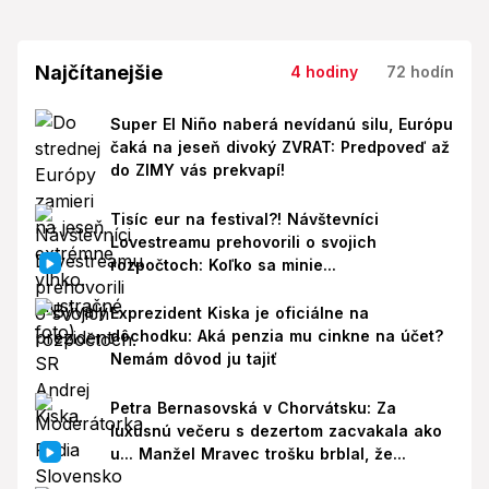
Najčítanejšie
4 hodiny
72 hodín
Super El Niño naberá nevídanú silu, Európu
čaká na jeseň divoký ZVRAT: Predpoveď až
do ZIMY vás prekvapí!
Tisíc eur na festival?! Návštevníci
Lovestreamu prehovorili o svojich
rozpočtoch: Koľko sa minie...
Exprezident Kiska je oficiálne na
dôchodku: Aká penzia mu cinkne na účet?
Nemám dôvod ju tajiť
Petra Bernasovská v Chorvátsku: Za
luxusnú večeru s dezertom zacvakala ako
u... Manžel Mravec trošku brblal, že...