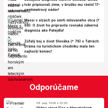
tvár pripisovali zime, v brušku mu rástol 17-
centimetrový nádor!
Messi v slzách po smrti milovaného otca (†
68): O život ho pripravila rovnaká zákerná
diagnóza ako Patejdla!
Zúfalý boj o život Slováka († 76) v Tatrách:
Dráma na turistickom chodníku mala ten
najhorší koniec!
Odporúčame
09. aug. 2026 o 02:45
Vážne slová Fica o klimatických