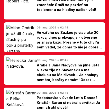
zmenách: Stačí sa pozrieť na
teplomer a na hladiny našich vôd!
09. aug. 2026 o 02:45
Vo vzťahu so Zuzkou je viac ako 20
rokov, dnes prekvapuje - otvorene
priznáva krízu: Presne v túto chvíľu
som vedel, že doma to nie je dobré,
hovorí Milan Ondrík
09. aug. 2026 o 02:45
Arabela Jana Nagyová na plné ústa:
Niekto žije na Slovensku a má
chalupu na Maldivách... Ja chalupy
nemám, baráky nemám! Odkaz
Slovákom
09. aug. 2026 o 02:45
Podpásovka v úvode Let's Dance?
Kristián Baran si nebral servítku: Ja
som stratil slová!