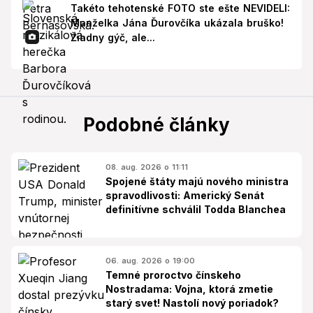
Takéto tehotenské FOTO ste ešte NEVIDELI:
Manželka Jána Ďurovčíka ukázala bruško!
Žiadny gýč, ale...
Podobné články
08. aug. 2026 o 11:11
Spojené štáty majú nového ministra
spravodlivosti: Americký Senát
definitívne schválil Todda Blanchea
06. aug. 2026 o 19:00
Temné proroctvo čínskeho
Nostradama: Vojna, ktorá zmetie
starý svet! Nastolí nový poriadok?