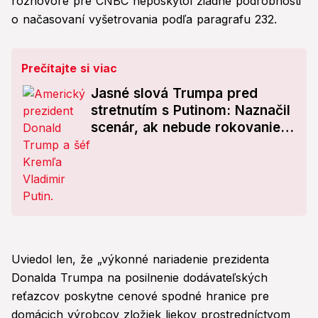
rozhovore pre CNBC neposkytol žiadne podrobnosti
o načasovaní vyšetrovania podľa paragrafu 232.
Prečítajte si viac
Jasné slová Trumpa pred
stretnutím s Putinom: Naznačil
scenár, ak nebude rokovanie
úspešné
Uviedol len, že „výkonné nariadenie prezidenta
Donalda Trumpa na posilnenie dodávateľských
reťazcov poskytne cenové spodné hranice pre
domácich výrobcov zložiek liekov prostredníctvom