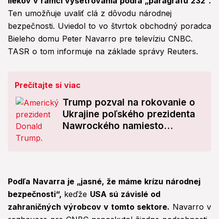
liekov v rámci vyšetrovania podľa „paragrafu 232“.
Ten umožňuje uvaliť clá z dôvodu národnej
bezpečnosti. Uviedol to vo štvrtok obchodný poradca
Bieleho domu Peter Navarro pre televíziu CNBC.
TASR o tom informuje na základe správy Reuters.
Prečítajte si viac
Trump pozval na rokovanie o
Ukrajine poľského prezidenta
Nawrockého namiesto
premiéra Tuska: Prekvapujúci
dôvod!
Podľa Navarra je „jasné, že máme krízu národnej
bezpečnosti“,
keďže
USA sú závislé od
zahraničných výrobcov v tomto sektore.
Navarro v