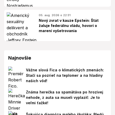
05. aug. 2026 o 22:31
Nový zvrat v kauze Epstein: Štát
žaluje federálnu vládu, hovorí o
marení vyšetrovania
Najnovšie
Vážne slová Fica o klimatických zmenách:
Stačí sa pozrieť na teplomer a na hladiny
našich vôd!
Známa herečka sa spamätáva po hrozivej
nehode, z auta sa museli vyplaziť: Je to
veľmi ťažké!
Šokujúca diagnóza malého školáka: Bledú