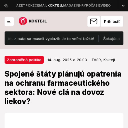
Prihlásiť
z auta sa museli vyplaziť: Je to veľmi ťažké!
Šokujúca diagnóza 
14. aug. 2025 o 20:03
Zahraničná politika
Zahraničná politika
14. aug. 2025 o 20:03
TASR,
Koktejl
Spojené štáty plánujú opatrenia
Spojené štáty plánujú opatrenia
na ochranu farmaceutického
na ochranu farmaceutického
sektora: Nové clá na dovoz
sektora: Nové clá na dovoz
liekov?
liekov?
USA sú závislé od zahraničných výrobcov v tomto
sektore.