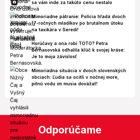
sa vám inde za takúto cenu nestalo
Mimoriadne pátranie: Polícia hľadá dvoch
17-ročných mladíkov po brutálnom útoku
na taxikára v Seredi!
Horúčavy a ona robí TOTO? Petra
Bernasovská odhalila kľúč k svojej kráse:
Je to moja závislosť
Mimoriadna situácia v dvoch slovenských
obciach: Ľudia sa ocitli v nočnej more,
pitnú vodu im musia dovážať!
Odporúčame