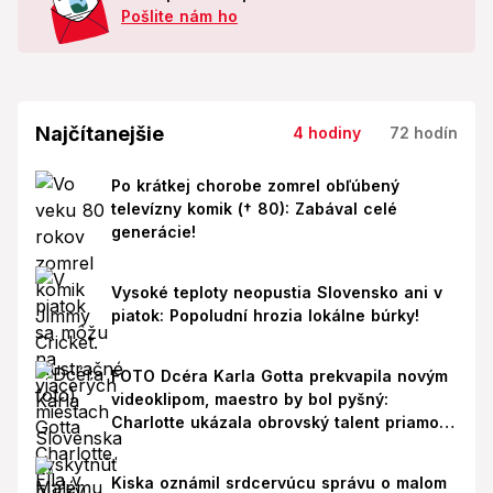
Pošlite nám ho
Najčítanejšie
4 hodiny
72 hodín
Po krátkej chorobe zomrel obľúbený
televízny komik († 80): Zabával celé
generácie!
Vysoké teploty neopustia Slovensko ani v
piatok: Popoludní hrozia lokálne búrky!
FOTO Dcéra Karla Gotta prekvapila novým
videoklipom, maestro by bol pyšný:
Charlotte ukázala obrovský talent priamo v
Paríži!
Kiska oznámil srdcervúcu správu o malom