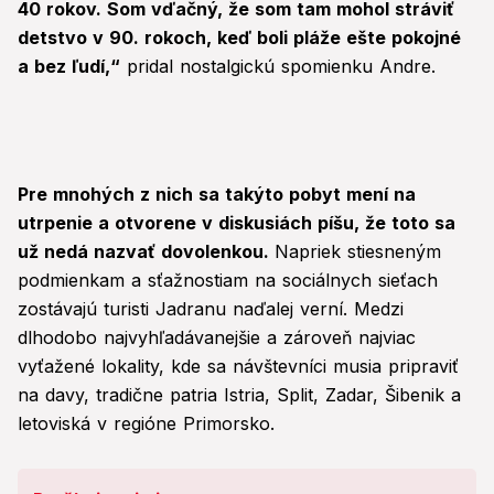
40 rokov. Som vďačný, že som tam mohol stráviť
detstvo v 90. rokoch, keď boli pláže ešte pokojné
a bez ľudí,“
pridal nostalgickú spomienku Andre.
Pre mnohých z nich sa takýto pobyt mení na
utrpenie a otvorene v diskusiách píšu, že toto sa
už nedá nazvať dovolenkou.
Napriek stiesneným
podmienkam a sťažnostiam na sociálnych sieťach
zostávajú turisti Jadranu naďalej verní. Medzi
dlhodobo najvyhľadávanejšie a zároveň najviac
vyťažené lokality, kde sa návštevníci musia pripraviť
na davy, tradične patria Istria, Split, Zadar, Šibenik a
letoviská v regióne Primorsko.