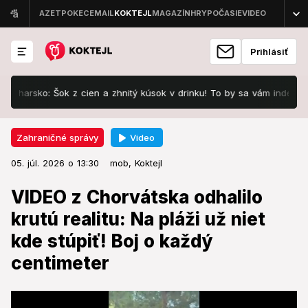
Prihlásiť
sko: Šok z cien a zhnitý kúsok v drinku! To by sa vám inde za takúto
Video
Zahraničné správy
05. júl. 2026 o 13:30
Zahraničné správy
05. júl. 2026 o 13:30
VIDEO z Chorvátska odhalilo krutú
mob,
Koktejl
realitu: Na pláži už niet kde stúpiť!
VIDEO z Chorvátska odhalilo
Boj o každý centimeter
krutú realitu: Na pláži už niet
kde stúpiť! Boj o každý
Šialenstvo na Jadrane.
centimeter