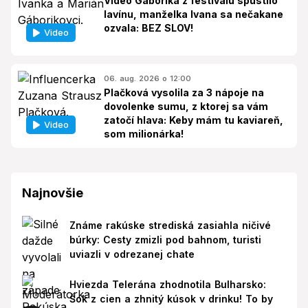
Video Gáboríka z festivalu spustilo
lavínu, manželka Ivana sa nečakane
ozvala: BEZ SLOV!
Video
06. aug. 2026 o 12:00
Plačková vysolila za 3 nápoje na
dovolenke sumu, z ktorej sa vám
zatočí hlava: Keby mám tu kaviareň,
Video
som milionárka!
Najnovšie
Známe rakúske strediská zasiahla ničivé
búrky: Cesty zmizli pod bahnom, turisti
uviazli v odrezanej chate
Hviezda Telerána zhodnotila Bulharsko:
Šok z cien a zhnitý kúsok v drinku! To by