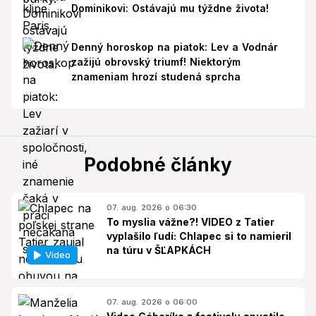
Dominikovi: Ostávajú mu týždne života!
Denný horoskop na piatok: Lev a Vodnár
zažijú obrovský triumf! Niektorým
znameniam hrozí studená sprcha
Podobné články
07. aug. 2026 o 06:30
To myslia vážne?! VIDEO z Tatier
vyplašilo ľudí: Chlapec si to namieril
na túru v ŠĽAPKÁCH
Video
07. aug. 2026 o 06:00