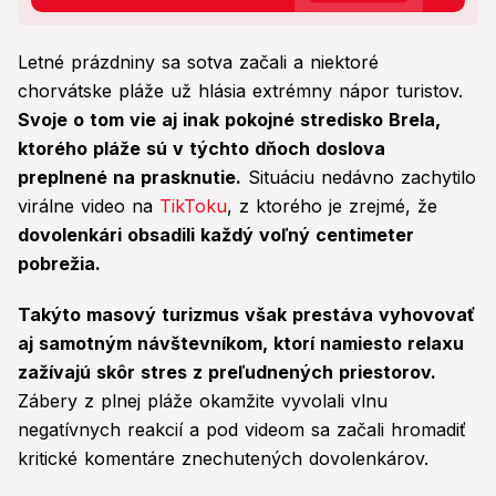
Letné prázdniny sa sotva začali a niektoré
chorvátske pláže už hlásia extrémny nápor turistov.
Svoje o tom vie aj inak pokojné stredisko Brela,
ktorého pláže sú v týchto dňoch doslova
preplnené na prasknutie.
Situáciu nedávno zachytilo
virálne video na
TikToku
, z ktorého je zrejmé, že
dovolenkári obsadili každý voľný centimeter
pobrežia.
Takýto masový turizmus však prestáva vyhovovať
aj samotným návštevníkom, ktorí namiesto relaxu
zažívajú skôr stres z preľudnených priestorov.
Zábery z plnej pláže okamžite vyvolali vlnu
negatívnych reakcií a pod videom sa začali hromadiť
kritické komentáre znechutených dovolenkárov.