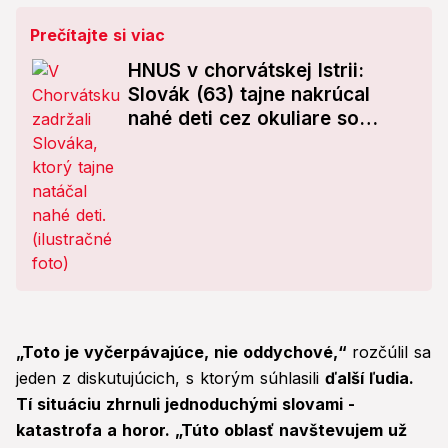
Prečítajte si viac
HNUS v chorvátskej Istrii:
Slovák (63) tajne nakrúcal
nahé deti cez okuliare so
skrytou kamerou!
„Toto je vyčerpávajúce, nie oddychové,“
rozčúlil sa
jeden z diskutujúcich, s ktorým súhlasili
ďalší ľudia.
Tí situáciu zhrnuli jednoduchými slovami -
katastrofa a horor. „Túto oblasť navštevujem už