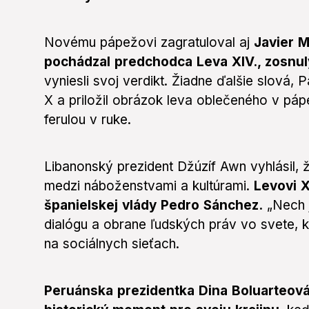
Novému pápežovi zagratuloval aj
Javier M
pochádzal predchodca Leva XIV., zosnul
vyniesli svoj verdikt. Žiadne ďalšie slová, P
X a priložil obrázok leva oblečeného v pápe
ferulou v ruke.
Libanonský prezident Džúzíf Awn vyhlásil, ž
medzi náboženstvami a kultúrami.
Levovi X
španielskej vlády Pedro Sánchez.
„Nech j
dialógu a obrane ľudských práv vo svete, kt
na sociálnych sieťach.
Peruánska prezidentka Dina Boluarteová