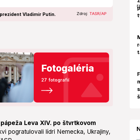
Z
p
Zdroj:
TASR/AP
prezident Vladimir Putin.
t
M
r
t
Fotogaléria
27 fotografií
m
s
š
o pápeža Leva XIV. po štvrtkovom
N
kvi pogratulovali lídri Nemecka, Ukrajiny,