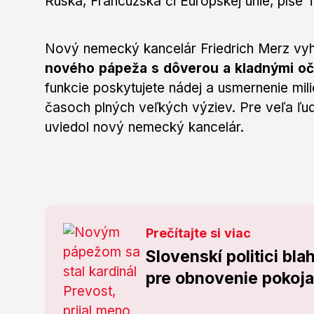
Ruska, Francúzska či Európskej únie, píše 
Nový nemecký kancelár Friedrich Merz vyh
nového pápeža s dôverou a kladnými o
funkcie poskytujete nádej a usmernenie mi
časoch plných veľkých výziev. Pre veľa ľud
uviedol nový nemecký kancelár.
Prečítajte si viac
Slovenskí politici bl
pre obnovenie pokoja