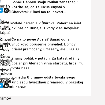
Boháč Gáborík svoju rodinu zabezpečil:
Pozrite sa, čo za luxus chystá v
Chorvátsku! Baví ma to, hovorí...
Zúfalé pátranie v Štúrove: Robert sa išiel
okúpať do Dunaja, z vody viac nevyšiel!
Čo na to povie Adela? Banáš odhalil
vnúčikovo porušenie pravidiel: Domov
prišiel premočený, umazaný, ale... FOTO
Známy politik v putách: Za katastrofálny
požiar pri Aténach vinia starostu, hrozí mu
tvrdá basa
Komédia 6 gramov odštartovala svoju
kinojazdu hviezdnou premiérou v pražskej
Lucerne!