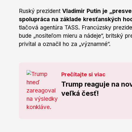
Ruský prezident
Vladimir Putin je „presv
spolupráca na základe kresťanských ho
tlačová agentúra TASS. Francúzsky prezid
bude „nositeľom mieru a nádeje“, britský pr
privítal a označil ho za „významné“.
Prečítajte si viac
Trump reaguje na no
veľká česť!