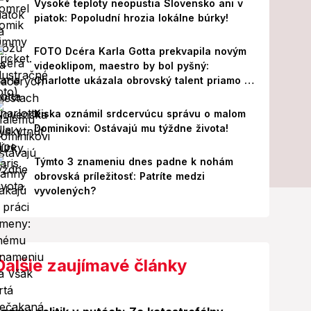
Vysoké teploty neopustia Slovensko ani v
piatok: Popoludní hrozia lokálne búrky!
FOTO Dcéra Karla Gotta prekvapila novým
videoklipom, maestro by bol pyšný:
Charlotte ukázala obrovský talent priamo v
Paríži!
Kiska oznámil srdcervúcu správu o malom
Dominikovi: Ostávajú mu týždne života!
Týmto 3 znameniu dnes padne k nohám
obrovská príležitosť: Patríte medzi
vyvolených?
Ďalšie zaujímavé články