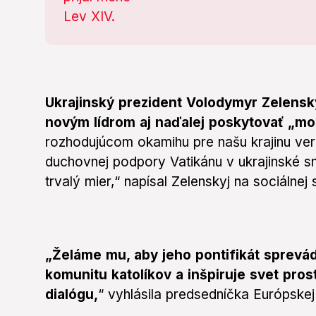
Ukrajinský prezident Volodymyr Zelensky
novým lídrom aj naďalej poskytovať „m
rozhodujúcom okamihu pre našu krajinu ve
duchovnej podpory Vatikánu v ukrajinské sn
trvalý mier,“ napísal Zelenskyj na sociálnej s
„Želáme mu, aby jeho pontifikát sprevád
komunitu katolíkov a inšpiruje svet pro
dialógu,
“ vyhlásila predsedníčka Európske