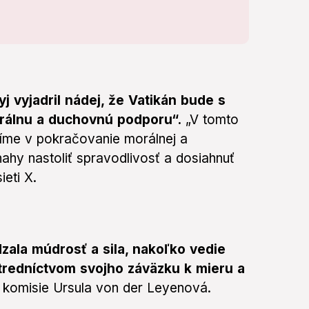
j vyjadril nádej, že Vatikán bude s
orálnu a duchovnú podporu“.
„V tomto
ríme v pokračovanie morálnej a
ahy nastoliť spravodlivosť a dosiahnuť
ieti X.
zala múdrosť a sila, nakoľko vedie
stredníctvom svojho záväzku k mieru a
j komisie Ursula von der Leyenová.