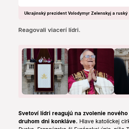
Ukrajinský prezident Volodymyr Zelenskyj a ruský 
Reagovali viacerí lídri.
Svetoví lídri reagujú na zvolenie novéh
druhom dni konkláve.
Hlave katolíckej cir