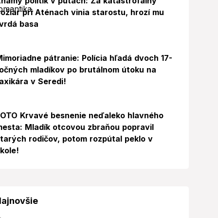
námy politik v putách: Za katastrofálny
ožiar pri Aténach vinia starostu, hrozí mu
vrdá basa
imoriadne pátranie: Polícia hľadá dvoch 17-
očných mladíkov po brutálnom útoku na
axikára v Seredi!
Foto
FOTO Krvavé besnenie neďaleko hlavného
esta: Mladík otcovou zbraňou popravil
tarých rodičov, potom rozpútal peklo v
kole!
ajnovšie