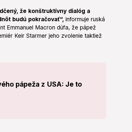
edčený, že konštruktívny dialóg a
dnôt budú pokračovať“,
informuje ruská
ent Emmanuel Macron dúfa, že pápež
emiér Keir Starmer jeho zvolenie taktiež
vého pápeža z USA: Je to