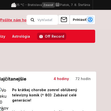
Prihlásiť
?
Pošlite nám ho
obert sa išiel okúpať do Dunaja, z vody viac nevyšiel!
Čo na to po
ízy
Astrológia
Off Record
ajčítanejšie
4 hodiny
72 hodín
Po krátkej chorobe zomrel obľúbený
televízny komik († 80): Zabával celé
generácie!