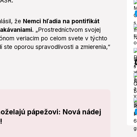
TASR.
lásil, že
Nemci hľadia na pontifikát
čakávaniami
. „Prostredníctvom svojej
liónom veriacim po celom svete v týchto
í ste oporou spravodlivosti a zmierenia,“
ahoželajú pápežovi: Nová nádej
!