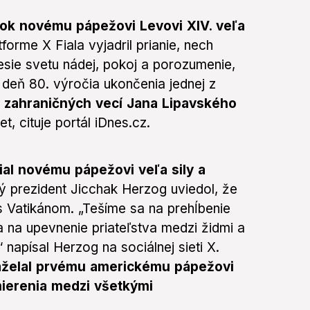
rtok novému pápežovi Levovi XIV. veľa
forme X Fiala vyjadril prianie, nech
nesie svetu nádej, pokoj a porozumenie,
deň 80. výročia ukončenia jednej z
a zahraničných vecí Jana Lipavského
, cituje portál iDnes.cz.
ial novému pápežovi veľa sily a
ký prezident Jicchak Herzog uviedol, že
 s Vatikánom. „Tešíme sa na prehĺbenie
 na upevnenie priateľstva medzi židmi a
 napísal Herzog na sociálnej sieti X.
zaželal prvému americkému pápežovi
ierenia medzi všetkými