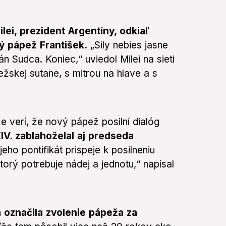
ilei, prezident Argentíny, odkiaľ
ý pápež František.
„Sily nebies jasne
án Sudca. Koniec,“ uviedol Milei na sieti
žskej sutane, s mitrou na hlave a s
e verí, že nový pápež posilní dialóg
IV. zablahoželal aj predseda
eho pontifikát prispeje k posilneniu
orý potrebuje nádej a jednotu,“ napísal
 označila zvolenie pápeža za