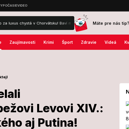
Máte pre nás tip
tá v Chorvátsku! Baví ma to, hovorí...
Zúfalé pátranie v Štúrove: R
e
Zaujímavosti
Krimi
Šport
Zdravie
Videá
Kv
ktejl
lali
N
žovi Levovi XIV.:
blahoželali
ého aj Putina!