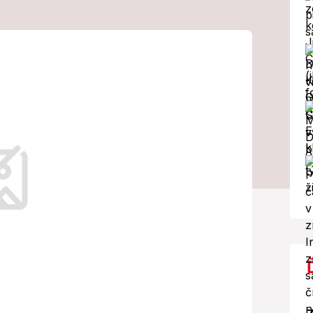
mu pápežovi
Vyhlásenia
 Putina!