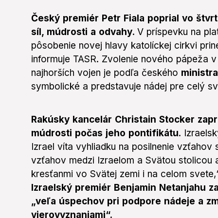
Český premiér Petr Fiala poprial vo štv
síl, múdrosti a odvahy.
V príspevku na plat
pôsobenie novej hlavy katolíckej cirkvi pri
informuje TASR. Zvolenie nového pápeža v 
najhorších vojen je podľa českého
ministr
symbolické a predstavuje nádej pre celý svet
Rakúsky kancelár Christain Stocker zapr
múdrosti počas jeho pontifikátu
. Izraels
Izrael víta vyhliadku na posilnenie vzťahov
vzťahov medzi Izraelom a Svätou stolicou a
kresťanmi vo Svätej zemi i na celom svete,“
Izraelský premiér Benjamin Netanjahu 
„veľa úspechov pri podpore nádeje a zm
vierovyznaniami“.