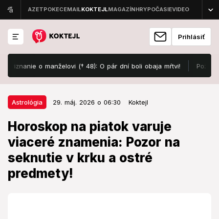
Prihlásiť
ie o manželovi († 48): O pár dní boli obaja mŕtvi!
Požiar vo Vojen
29. máj. 2026 o 06:30
Astrológia
Astrológia
29. máj. 2026 o 06:30
Koktejl
Horoskop na piatok varuje viaceré
Horoskop na piatok varuje
znamenia: Pozor na seknutie v
viaceré znamenia: Pozor na
krku a ostré predmety!
seknutie v krku a ostré
Koniec mája so sebou prináša poriadnu nálož
predmety!
kozmickej energie, ktorá nenechá nikoho chladným.