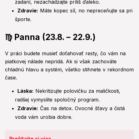
zadaní, nezachádzajte príliš ďaleko.
Zdravie:
Máte kopec síl, no nepreceňujte sa pri
športe.
♍ Panna (23.8. – 22.9.)
V práci budete musieť doťahovať resty, čo vám na
piatkovej nálade nepridá. Ak si však zachováte
chladnú hlavu a systém, všetko stihnete v rekordnom
čase.
Láska:
Nekritizujte polovičku za maličkosti,
radšej vymyslite spoločný program.
Zdravie:
Čas na detox. Ovocné šťavy a čistá
voda vám urobia dobre.
Prečítajte si viac