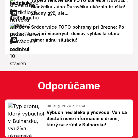
Takéto tehotenské FOTO ste ešte NEVIDELI:
Manželka Jána Ďurovčíka ukázala bruško!
Žiadny gýč, ale...
Srdcervúce FOTO pohromy pri Brezne: Po
požiari viacerých domov vyhlásila obec
mimoriadnu situáciu!
Odporúčame
08. aug. 2026 o 19:54
Výbuch neďaleko plynovodu: Von sa
dostali nové informácie o drone,
ktorý sa zrútil v Bulharsku!