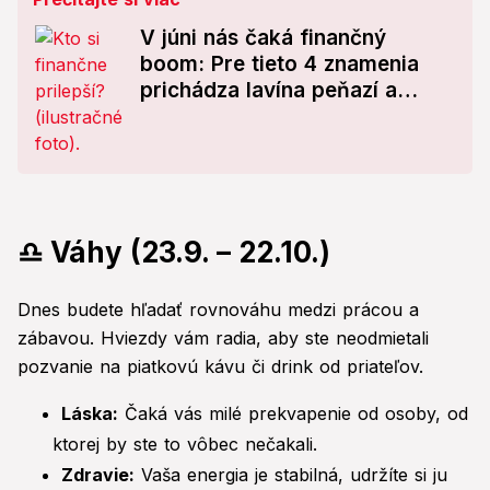
V júni nás čaká finančný
boom: Pre tieto 4 znamenia
prichádza lavína peňazí a
šťastia! Ste medzi nimi aj vy?
♎ Váhy (23.9. – 22.10.)
Dnes budete hľadať rovnováhu medzi prácou a
zábavou. Hviezdy vám radia, aby ste neodmietali
pozvanie na piatkovú kávu či drink od priateľov.
Láska:
Čaká vás milé prekvapenie od osoby, od
ktorej by ste to vôbec nečakali.
Zdravie:
Vaša energia je stabilná, udržíte si ju