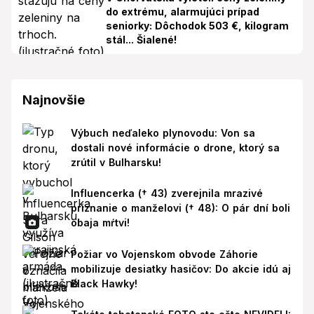
do extrému, alarmujúci prípad
seniorky: Dôchodok 503 €, kilogram
stál... Šialené!
Najnovšie
Výbuch neďaleko plynovodu: Von sa
dostali nové informácie o drone, ktorý sa
zrútil v Bulharsku!
Influencerka († 43) zverejnila mrazivé
priznanie o manželovi († 48): O pár dní boli
obaja mŕtvi!
Požiar vo Vojenskom obvode Záhorie
mobilizuje desiatky hasičov: Do akcie idú aj
Black Hawky!