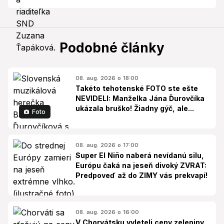
Podobné články
08. aug. 2026 o 18:00
Takéto tehotenské FOTO ste ešte
NEVIDELI: Manželka Jána Ďurovčíka
ukázala bruško! Žiadny gýč, ale...
Foto
08. aug. 2026 o 17:00
Super El Niño naberá nevídanú silu,
Európu čaká na jeseň divoký ZVRAT:
Predpoveď až do ZIMY vás prekvapí!
08. aug. 2026 o 16:00
V Chorvátsku vyleteli ceny zeleniny