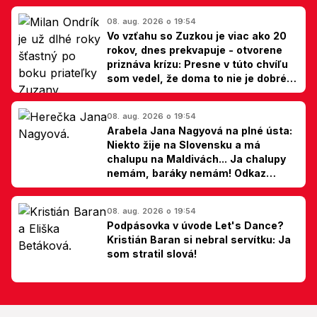
08. aug. 2026 o 19:54
Vo vzťahu so Zuzkou je viac ako 20
rokov, dnes prekvapuje - otvorene
priznáva krízu: Presne v túto chvíľu
som vedel, že doma to nie je dobré,
hovorí Milan Ondrík
08. aug. 2026 o 19:54
Arabela Jana Nagyová na plné ústa:
Niekto žije na Slovensku a má
chalupu na Maldivách... Ja chalupy
nemám, baráky nemám! Odkaz
Slovákom
08. aug. 2026 o 19:54
Podpásovka v úvode Let's Dance?
Kristián Baran si nebral servítku: Ja
som stratil slová!