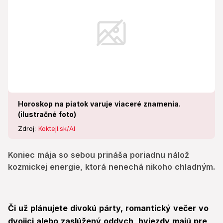
Horoskop na piatok varuje viaceré znamenia.
(ilustračné foto)
Zdroj:
Koktejl.sk/AI
Koniec mája so sebou prináša poriadnu nálož
kozmickej energie, ktorá nenechá nikoho chladným.
Či už plánujete divokú párty, romantický večer vo
dvojici alebo zaslúžený oddych, hviezdy majú pre