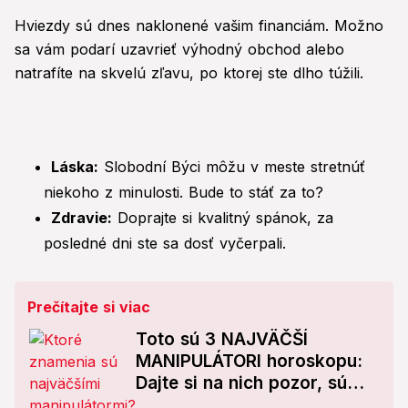
Hviezdy sú dnes naklonené vašim financiám. Možno
sa vám podarí uzavrieť výhodný obchod alebo
natrafíte na skvelú zľavu, po ktorej ste dlho túžili.
Láska:
Slobodní Býci môžu v meste stretnúť
niekoho z minulosti. Bude to stáť za to?
Zdravie:
Doprajte si kvalitný spánok, za
posledné dni ste sa dosť vyčerpali.
Prečítajte si viac
Toto sú 3 NAJVÄČŠÍ
MANIPULÁTORI horoskopu:
Dajte si na nich pozor, sú
pripravení na všetko!