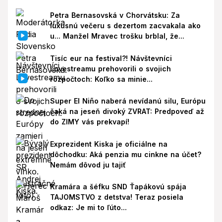
Petra Bernasovská v Chorvátsku: Za
luxusnú večeru s dezertom zacvakala ako
u... Manžel Mravec trošku brblal, že...
Tisíc eur na festival?! Návštevníci
Lovestreamu prehovorili o svojich
rozpočtoch: Koľko sa minie...
Super El Niño naberá nevídanú silu, Európu
čaká na jeseň divoký ZVRAT: Predpoveď až
do ZIMY vás prekvapí!
Exprezident Kiska je oficiálne na
dôchodku: Aká penzia mu cinkne na účet?
Nemám dôvod ju tajiť
Kramára a šéfku SND Ťapákovú spája
TAJOMSTVO z detstva! Teraz posiela
odkaz: Je mi to ľúto...