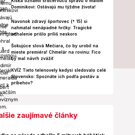
Kiska oznámil srdcervúcu správu o malom
Dominikovi: Ostávajú mu týždne života!
Navonok zdravý športovec († 15) si
nahmatal nenápadné hrčky: Tragické
odhalenie prišlo príliš neskoro
Šokujúce slová Mečiara, čo by urobil na
mieste premiéra! Chmelár na rovinu: Fico
by mal návrh zvážiť
KVÍZ Tieto telenovely kedysi sledovalo celé
Slovensko: Spoznáte ich podľa postáv a
príbehov?
alšie zaujímavé články