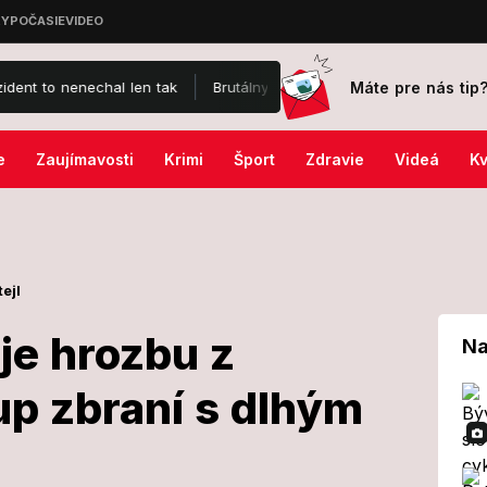
Máte pre nás tip
chal len tak
Brutálny útok na Jaromíra Soukupa: Skončil v nemocn
e
Zaujímavosti
Krimi
Šport
Zdravie
Videá
Kv
ejl
je hrozbu z
Na
up zbraní s dlhým
edomuje hrozbu