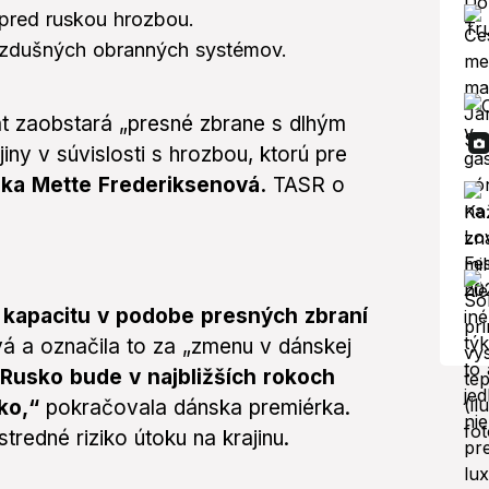
 pred ruskou hrozbou.
ivzdušných obranných systémov.
át zaobstará „presné zbrane s dlhým
iny v súvislosti s hrozbou, ktorú pre
ka Mette Frederiksenová.
TASR o
 kapacitu v podobe presných zbraní
vá a označila to za „zmenu v dánskej
 Rusko bude v najbližších rokoch
ko,“
pokračovala dánska premiérka.
tredné riziko útoku na krajinu.