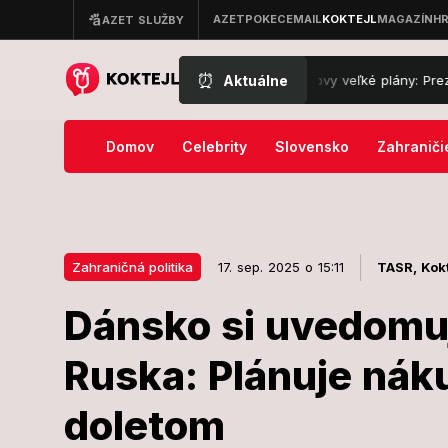
⏰
Aktuálne
Odvolávací súd prekazil Trumpovy veľké plány: Prezident to nene
Domov
Celebrity
Slovensko
Zahraniči
Zahraničná politika
17. sep. 2025 o 15:11
TASR,
Kokt
Dánsko si uvedomu
17. sep. 2025 o 15:11
Zahraničná politika
Ruska: Plánuje nák
Dánsko si uv
doletom