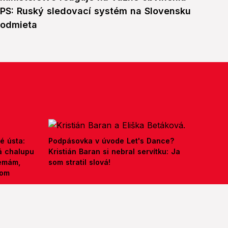
PS: Ruský sledovací systém na Slovensku
odmieta
é ústa:
Podpásovka v úvode Let's Dance?
á chalupu
Kristián Baran si nebral servítku: Ja
nemám,
som stratil slová!
kom