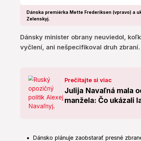
Dánska premiérka Mette Frederiksen (vpravo) a u
Zelenskyj.
Dánsky minister obrany neuviedol, koľko
vyčlení, ani nešpecifikoval druh zbraní.
Prečítajte si viac
Julija Navaľná mala od
manžela: Čo ukázali l
Dánsko plánuje zaobstarať presné zbran