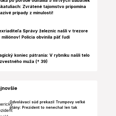
dka po pôrode odhalila 5 mŕtvych bábätiek
škatuliach: Zvrátené tajomstvo pripomína
azivé prípady z minulosti!
exriaditeľa Správy železníc našli v trezore
 miliónov! Polícia obvinila päť ľudí
agický koniec pátrania: V rybníku našli telo
zvestného muža († 39)
jnovšie
Odvolávací súd prekazil Trumpovy veľké
plány: Prezident to nenechal len tak