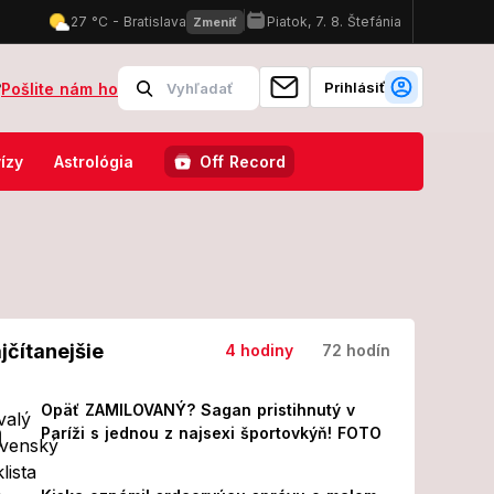
Prihlásiť
?
Pošlite nám ho
ici a je po operácii! Z jeho prvých slov MRAZÍ
Odštartoval Lovest
ízy
Astrológia
Off Record
jčítanejšie
4 hodiny
72 hodín
Opäť ZAMILOVANÝ? Sagan pristihnutý v
Paríži s jednou z najsexi športovkýň! FOTO