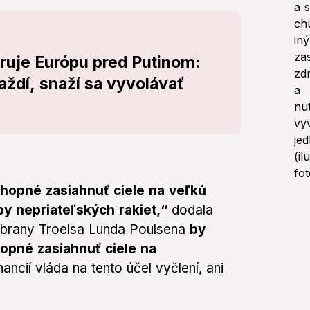
uje Európu pred Putinom:
aždí, snaží sa vyvolávať
chopné zasiahnuť ciele na veľkú
by nepriateľských rakiet,“
dodala
obrany Troelsa Lunda Poulsena
by
opné zasiahnuť ciele na
ancií vláda na tento účel vyčlení, ani