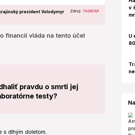
Há
v 
Zdroj:
TASR/AP
krajinský prezident Volodymyr
mr
 financií vláda na tento účel
U 
80
Tr
ne
haliť pravdu o smrti jej
aboratórne testy?
Na
e s dlhým doletom.