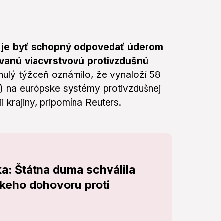
té je byť schopný odpovedať úderom
ovanú viacvrstvovú protivzdušnú
nulý týždeň oznámilo, že vynaloží 58
ur) na európske systémy protivzdušnej
i krajiny, pripomína Reuters.
a: Štátna duma schválila
keho dohovoru proti