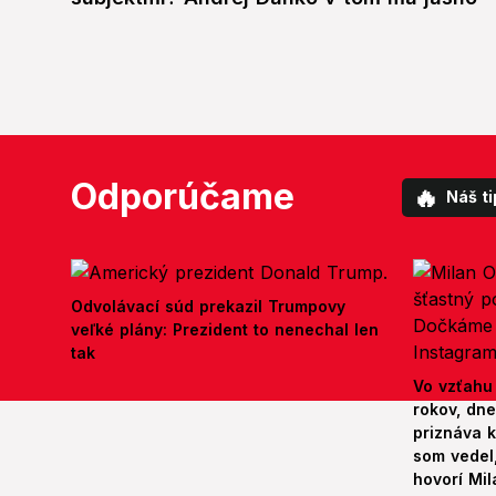
Odporúčame
🔥
Náš ti
Odvolávací súd prekazil Trumpovy
veľké plány: Prezident to nenechal len
tak
Vo vzťahu
rokov, dn
priznáva k
som vedel,
hovorí Mil