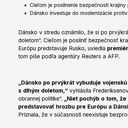
Cieľom je posilnenie bezpečnosti krajiny
Dánsko investuje do modernizácie prot
Dánsko v stredu oznámilo, že si po prvýkr
doletom“. Cieľom je posilniť bezpečnosť kraj
Európu predstavuje Rusko, uviedla
premiér
tom píše podľa agentúry Reuters a AFP.
„Dánsko po prvýkrát vybuduje vojenskú
s dlhým doletom,“
vyhlásila Frederikseno
obrannej politike“.
„Niet pochýb o tom, že
predstavovať hrozbu pre Európu a Dáns
Priznala, že v súčasnosti neexistuje bezpros