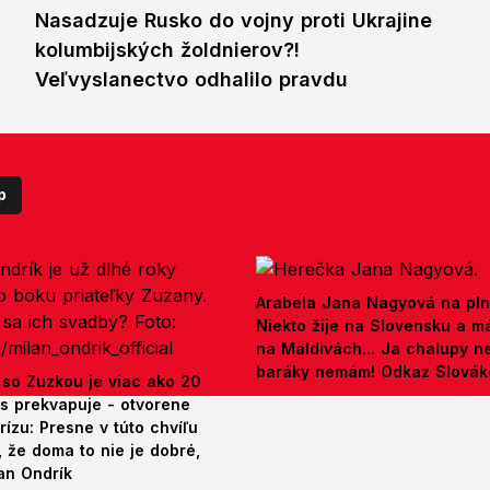
Nasadzuje Rusko do vojny proti Ukrajine
kolumbijských žoldnierov?!
Veľvyslanectvo odhalilo pravdu
p
Arabela Jana Nagyová na pln
Niekto žije na Slovensku a m
na Maldivách... Ja chalupy 
baráky nemám! Odkaz Slová
 so Zuzkou je viac ako 20
es prekvapuje - otvorene
rízu: Presne v túto chvíľu
 že doma to nie je dobré,
an Ondrík