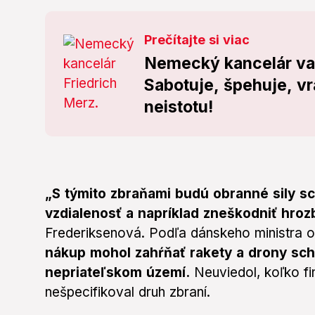
Prečítajte si viac
Nemecký kancelár var
Sabotuje, špehuje, vr
neistotu!
„S týmito zbraňami budú obranné sily s
vzdialenosť a napríklad zneškodniť hroz
Frederiksenová. Podľa dánskeho ministra 
nákup mohol zahŕňať rakety a drony sch
nepriateľskom území.
Neuviedol, koľko fin
nešpecifikoval druh zbraní.