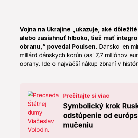
Vojna na Ukrajine „ukazuje, aké dôleži
alebo zasiahnuť hlboko, tiež mať integr
obranu,“ povedal Poulsen.
Dánsko len mi
miliárd dánskych korún (asi 7,7 miliónov e
obrany. Ide o najväčší nákup zbraní v históri
Prečítajte si viac
Symbolický krok Rusk
odstúpenie od európs
mučeniu