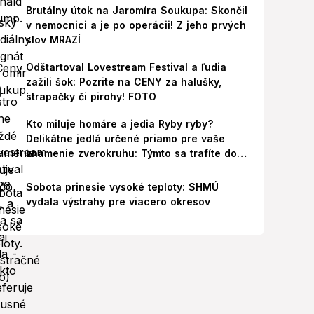
Brutálny útok na Jaromíra Soukupa: Skončil
v nemocnici a je po operácii! Z jeho prvých
slov MRAZÍ
Odštartoval Lovestream Festival a ľudia
zažili šok: Pozrite na CENY za halušky,
strapačky či pirohy! FOTO
Kto miluje homáre a jedia Ryby ryby?
Delikátne jedlá určené priamo pre vaše
znamenie zverokruhu: Týmto sa trafíte do
ich chutí!
Sobota prinesie vysoké teploty: SHMÚ
vydala výstrahy pre viacero okresov