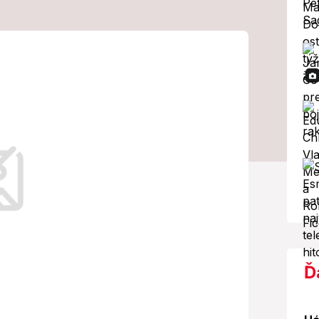
nuje nákup
ým doletom
koľko financií vláda na tento účel
raní.
Ď