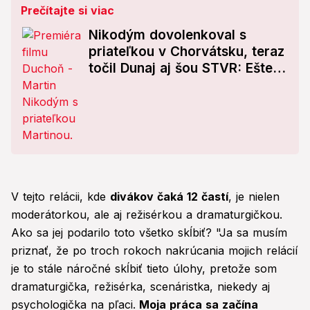
Prečítajte si viac
Nikodým dovolenkoval s
priateľkou v Chorvátsku, teraz
točil Dunaj aj šou STVR: Ešte
sa chystáme uzavrieť leto v...
V tejto relácii, kde
divákov čaká 12 častí
, je nielen
moderátorkou, ale aj režisérkou a dramaturgičkou.
Ako sa jej podarilo toto všetko skĺbiť? "Ja sa musím
priznať, že po troch rokoch nakrúcania mojich relácií
je to stále náročné skĺbiť tieto úlohy, pretože som
dramaturgička, režisérka, scenáristka, niekedy aj
psychologička na pľaci.
Moja práca sa začína