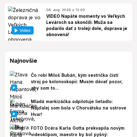
06. aug. 2026 o 12:00
VIDEO Napäté momenty vo Veľkých
Levároch sa skončili: Muža sa
podarilo dať z trolejí dole, doprava je
Video
obnovená!
Najnovšie
Čo robí Miloš Bubán, kým sestrička čistí
stroj po kolonoskopii: Musím dávať pozor,
aby som to...
Mladá markizáčka odpilotuje lietadlo:
Najďalej som bola v Chorvátsku na ostrove
Hvar!
FOTO Dcéra Karla Gotta prekvapila novým
videoklipom, maestro by bol pyšný: