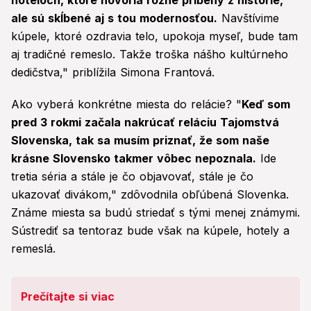
hoteloch, ktoré hovoria rôzne príbehy z histórie,
ale sú skĺbené aj s tou modernosťou.
Navštívime
kúpele, ktoré ozdravia telo, upokoja myseľ, bude tam
aj tradičné remeslo. Takže troška nášho kultúrneho
dedičstva," priblížila Simona Frantová.
Ako vyberá konkrétne miesta do relácie? "
Keď som
pred 3 rokmi začala nakrúcať reláciu Tajomstvá
Slovenska, tak sa musím priznať, že som naše
krásne Slovensko takmer vôbec nepoznala.
Ide
tretia séria a stále je čo objavovať, stále je čo
ukazovať divákom," zdôvodnila obľúbená Slovenka.
Známe miesta sa budú striedať s tými menej známymi.
Sústrediť sa tentoraz bude však na kúpele, hotely a
remeslá.
Prečítajte si viac