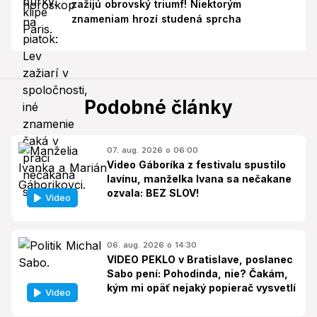
zažijú obrovský triumf! Niektorým
znameniam hrozí studená sprcha
Podobné články
07. aug. 2026 o 06:00
Video Gáboríka z festivalu spustilo
lavínu, manželka Ivana sa nečakane
ozvala: BEZ SLOV!
Video
06. aug. 2026 o 14:30
VIDEO PEKLO v Bratislave, poslanec
Sabo pení: Pohodinda, nie? Čakám,
kým mi opäť nejaký popierač vysvetlí
Video