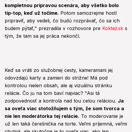
kompletnou prípravou scenára, aby všetko bolo
tip-top, keď už točíme.
Potom samozrejme hostí
pripraviť, aby vedeli, čo budú rozprávať, čo sa ich
budem pýtať," prezradila v rozhovore pre
Koktejl.sk
s
tým, že tam sa jej práca nekončí.
Keď sa vráti zo služobnej cesty, kameramani jej
odovzdajú karty a zamieri do strižne! Má pod
kontrolou nielen obsah, ale aj vizuálnu stránku
relácie. Čo ju na tom baví najviac? "Asi tá
zodpovednosť a kontrola nad tou celou reláciou.
Ja
sa oveľa viac stotožňujem s tým, že som tvorca a
nie len moderátorka tej relácie.
To moderovanie je
už len taká čerešnička na torte. Veľmi príjemná, veľmi
chutná, ale skutočne je to oveľa viac, ako len