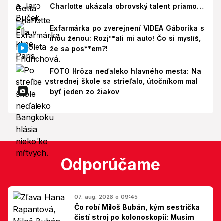
Charlotte ukázala obrovský talent priamo v
Paríži!
Exfarmárka po zverejnení VIDEA Gáboríka s
inou ženou: Rozj**ali mi auto! Čo si myslíš,
že sa pos**em?!
FOTO Hrôza neďaleko hlavného mesta: Na
strednej škole sa strieľalo, útočníkom mal
byť jeden zo žiakov
Odporúčame
07. aug. 2026 o 09:45
Čo robí Miloš Bubán, kým sestrička
čistí stroj po kolonoskopii: Musím