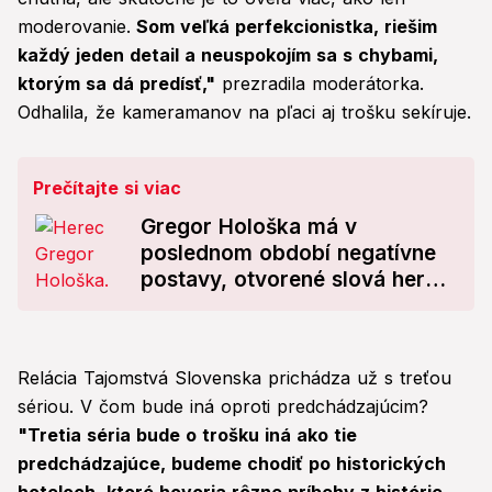
moderovanie.
Som veľká perfekcionistka, riešim
každý jeden detail a neuspokojím sa s chybami,
ktorým sa dá predísť,"
prezradila moderátorka.
Odhalila, že kameramanov na pľaci aj trošku sekíruje.
Prečítajte si viac
Gregor Hološka má v
poslednom období negatívne
postavy, otvorené slová herca:
Čím som starší...
Relácia Tajomstvá Slovenska prichádza už s treťou
sériou. V čom bude iná oproti predchádzajúcim?
"Tretia séria bude o trošku iná ako tie
predchádzajúce, budeme chodiť po historických