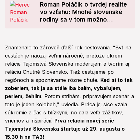
Roman Poláčik o tvrdej realite
vo vzťahu: Mnohé slovenské
rodiny sa v tom možno
objavia!
Znamenalo to zároveň ďalší rok cestovania. "Byť na
cestách je naozaj veľmi náročné, pretože okrem
relácie Tajomstvá Slovenska moderujem a tvorím aj
reláciu Chutné Slovensko. Tiež cestujeme po
regiónoch a spoznávame rôzne chute.
Keď si to tak
zoberiem, tak ja sa stále iba balím, vybaľujem,
periem, žehlím
. Potom strihám, pripravujem scenár a
toto je jeden kolobeh," uviedla. Práca jej síce vzala
súkromie a čas s blízkymi, no dala veľa zážitkov,
vnemov a inšpirácií.
Prvá relácia novej série
Tajomstvá Slovenska štartuje už 29. augusta o
15.30 h na TA3!