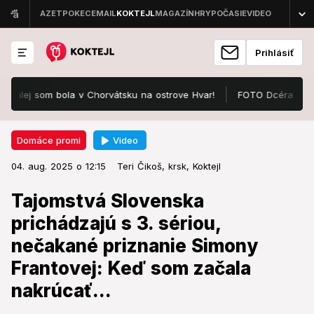
Prihlásiť
 som bola v Chorvátsku na ostrove Hvar!
FOTO Dcéra Karla Gotta p
Video
Domáce promi
04. aug. 2025 o 12:15
Domáce promi
04. aug. 2025 o 12:15
Tajomstvá Slovenska prichádzajú
Teri Čikoš,
krsk,
Koktejl
s 3. sériou, nečakané priznanie
Tajomstvá Slovenska
Simony Frantovej: Keď som
prichádzajú s 3. sériou,
začala nakrúcať...
nečakané priznanie Simony
Frantovej: Keď som začala
Diváci sa majú na čo tešiť.
nakrúcať...