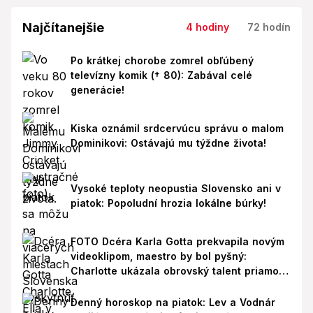
Najčítanejšie
4 hodiny
72 hodín
Po krátkej chorobe zomrel obľúbený
televízny komik († 80): Zabával celé
generácie!
Kiska oznámil srdcervúcu správu o malom
Dominikovi: Ostávajú mu týždne života!
Vysoké teploty neopustia Slovensko ani v
piatok: Popoludní hrozia lokálne búrky!
FOTO Dcéra Karla Gotta prekvapila novým
videoklipom, maestro by bol pyšný:
Charlotte ukázala obrovský talent priamo v
Paríži!
Denný horoskop na piatok: Lev a Vodnár