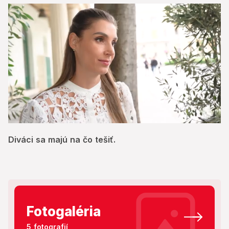
0
seconds
Diváci sa majú na čo tešiť.
of
7
minutes,
34
seconds
Fotogaléria
5 fotografií