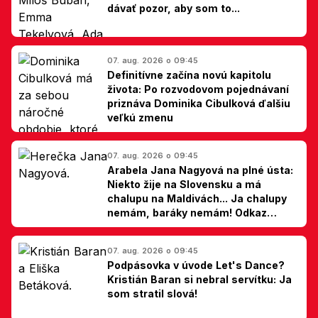
dávať pozor, aby som to...
07. aug. 2026 o 09:45
Definitívne začína novú kapitolu
života: Po rozvodovom pojednávaní
priznáva Dominika Cibulková ďalšiu
veľkú zmenu
07. aug. 2026 o 09:45
Arabela Jana Nagyová na plné ústa:
Niekto žije na Slovensku a má
chalupu na Maldivách... Ja chalupy
nemám, baráky nemám! Odkaz
Slovákom
07. aug. 2026 o 09:45
Podpásovka v úvode Let's Dance?
Kristián Baran si nebral servítku: Ja
som stratil slová!