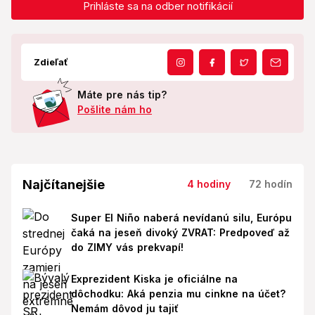
Prihláste sa na odber notifikácií
Zdieľať
Máte pre nás tip?
Pošlite nám ho
Najčítanejšie
4 hodiny
72 hodín
Super El Niño naberá nevídanú silu, Európu
čaká na jeseň divoký ZVRAT: Predpoveď až
do ZIMY vás prekvapí!
Exprezident Kiska je oficiálne na
dôchodku: Aká penzia mu cinkne na účet?
Nemám dôvod ju tajiť