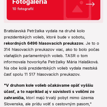
Fotogaléria
10 fotografií
Bratislavská Petržalka vydala na druhé kolo
prezidentských volieb, ktoré bude v sobotu,
rekordných 6496 hlasovacích preukazov.
Je to o
314 hlasovacích preukazov viac, ako to bolo počas
vlaňajších parlamentných volieb. TASR o tom
informovala hovorkyňa Petržalky Mária Halašková.
Na obe kolá prezidentských volieb vydala mestská
časť spolu 11 517 hlasovacích preukazov.
"V druhom kole volieb očakávame opäť vyššiu
účasť, a to napríklad aj v súvislosti s voličmi zo
zahraničia,
ktorí majú trvalý pobyt mimo územia
Slovenska, ale prídu voliť s cestovným pasom,"