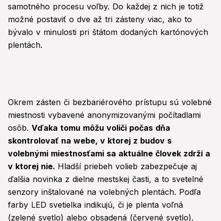
samotného procesu voľby. Do každej z nich je totiž
možné postaviť o dve až tri zásteny viac, ako to
bývalo v minulosti pri štátom dodaných kartónových
plentách.
Okrem zásten či bezbariérového prístupu sú volebné
miestnosti vybavené anonymizovanými počítadlami
osôb.
Vďaka tomu môžu voliči počas dňa
skontrolovať na webe, v ktorej z budov s
volebnými miestnosťami sa aktuálne človek zdrží a
v ktorej nie.
Hladší priebeh volieb zabezpečuje aj
ďalšia novinka z dielne mestskej časti, a to svetelné
senzory inštalované na volebných plentách. Podľa
farby LED svetielka indikujú, či je plenta voľná
(zelené svetlo) alebo obsadená (červené svetlo).