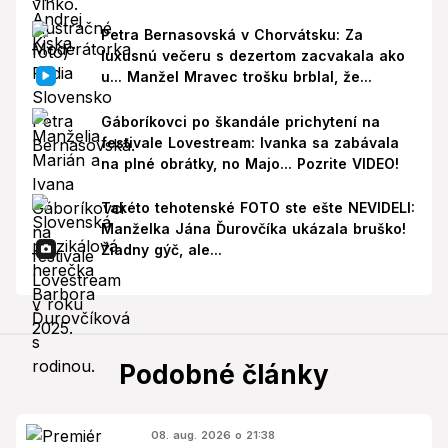
Petra Bernasovská v Chorvátsku: Za
luxusnú večeru s dezertom zacvakala ako
u... Manžel Mravec trošku brblal, že...
Gáboríkovci po škandále prichytení na
festivale Lovestream: Ivanka sa zabávala
na plné obrátky, no Majo... Pozrite VIDEO!
Takéto tehotenské FOTO ste ešte NEVIDELI:
Manželka Jána Ďurovčíka ukázala bruško!
Žiadny gýč, ale...
Podobné články
08. aug. 2026 o 21:38