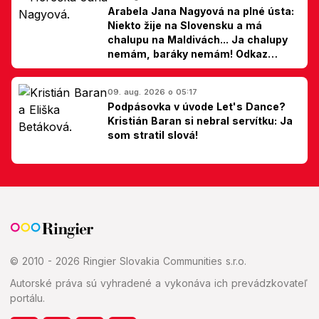
Arabela Jana Nagyová na plné ústa:
Niekto žije na Slovensku a má
chalupu na Maldivách... Ja chalupy
nemám, baráky nemám! Odkaz
Slovákom
09. aug. 2026 o 05:17
Podpásovka v úvode Let's Dance?
Kristián Baran si nebral servítku: Ja
som stratil slová!
© 2010 - 2026 Ringier Slovakia Communities s.r.o.
Autorské práva sú vyhradené a vykonáva ich prevádzkovateľ
portálu.