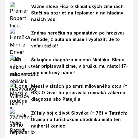
Vážne slová Fica o klimatických zmenách:
Stačí sa pozrieť na teplomer a na hladiny
našich vôd!
Známa herečka sa spamätáva po hrozivej
nehode, z auta sa museli vyplaziť: Je to
veľmi ťažké!
Šokujúca diagnóza malého školáka: Bledú
tvár pripisovali zime, v brušku mu rástol 17-
centimetrový nádor!
Messi v slzách po smrti milovaného otca (†
68): O život ho pripravila rovnaká zákerná
diagnóza ako Patejdla!
Zúfalý boj o život Slováka († 76) v Tatrách:
Dráma na turistickom chodníku mala ten
najhorší koniec!