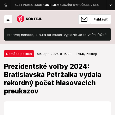
Prihlásiť
vej nehode, z auta sa museli vyplaziť: Je to veľmi ťažké!
Šokuj
05. apr. 2024 o 15:23
Domáca politika
Domáca politika
05. apr. 2024 o 15:23
TASR,
Koktejl
Prezidentské voľby 2024:
Prezidentské voľby 2024:
Bratislavská Petržalka vydala
Bratislavská Petržalka vydala
rekordný počet hlasovacích
rekordný počet hlasovacích
preukazov
preukazov
V Petržalke je aktuálne zapísaných viac ako 92 000
oprávnených voličov.