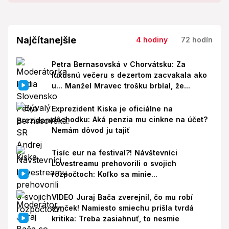
Najčítanejšie
4 hodiny
72 hodín
Petra Bernasovská v Chorvátsku: Za
luxusnú večeru s dezertom zacvakala ako
u... Manžel Mravec trošku brblal, že...
Exprezident Kiska je oficiálne na
dôchodku: Aká penzia mu cinkne na účet?
Nemám dôvod ju tajiť
Tisíc eur na festival?! Návštevníci
Lovestreamu prehovorili o svojich
rozpočtoch: Koľko sa minie...
VIDEO Juraj Bača zverejnil, čo mu robí
synček! Namiesto smiechu prišla tvrdá
kritika: Treba zasiahnuť, to nesmie