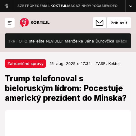
Prihlásiť
 FOTO ste ešte NEVIDELI: Manželka Jána Ďurovčíka ukázala bruško! Žia
15. aug. 2025 o 17:34
Zahraničné správy
Zahraničné správy
15. aug. 2025 o 17:34
TASR,
Koktejl
Trump telefonoval s bieloruským
Trump telefonoval s
lídrom: Pocestuje americký
bieloruským lídrom: Pocestuje
prezident do Minska?
americký prezident do Minska?
Trump potvrdil ďalšie rokovania o prepustení vyše
1300 väzňov.