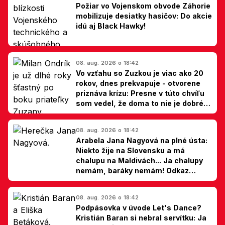
Požiar vo Vojenskom obvode Záhorie
mobilizuje desiatky hasičov: Do akcie
idú aj Black Hawky!
08. aug. 2026 o 18:42
Vo vzťahu so Zuzkou je viac ako 20
rokov, dnes prekvapuje - otvorene
priznáva krízu: Presne v túto chvíľu
som vedel, že doma to nie je dobré,
hovorí Milan Ondrík
08. aug. 2026 o 18:42
Arabela Jana Nagyová na plné ústa:
Niekto žije na Slovensku a má
chalupu na Maldivách... Ja chalupy
nemám, baráky nemám! Odkaz
Slovákom
08. aug. 2026 o 18:42
Podpásovka v úvode Let's Dance?
Kristián Baran si nebral servítku: Ja