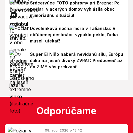
Srdcervúce FOTO pohromy pri Brezne: Po
požiari viacerých domov vyhlásila obec
mimoriadnu situáciu!
Dovolenková nočná mora v Taliansku: V
obľúbenej destinácii vypuklo peklo, ľudia
museli utekať!
Super El Niño naberá nevídanú silu, Európu
čaká na jeseň divoký ZVRAT: Predpoveď až
do ZIMY vás prekvapí!
Odporúčame
08. aug. 2026 o 18:42