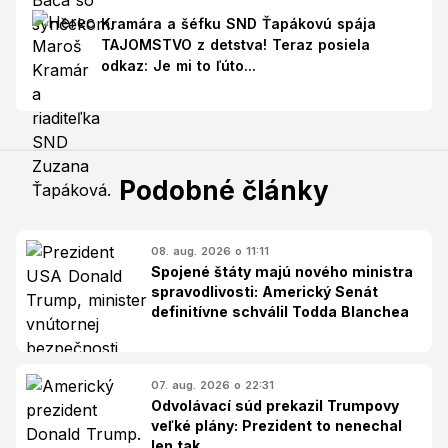
Kramára a šéfku SND Ťapákovú spája
TAJOMSTVO z detstva! Teraz posiela
odkaz: Je mi to ľúto...
Podobné články
08. aug. 2026 o 11:11
Spojené štáty majú nového ministra
spravodlivosti: Americký Senát
definitívne schválil Todda Blanchea
07. aug. 2026 o 22:31
Odvolávací súd prekazil Trumpovy
veľké plány: Prezident to nenechal
len tak