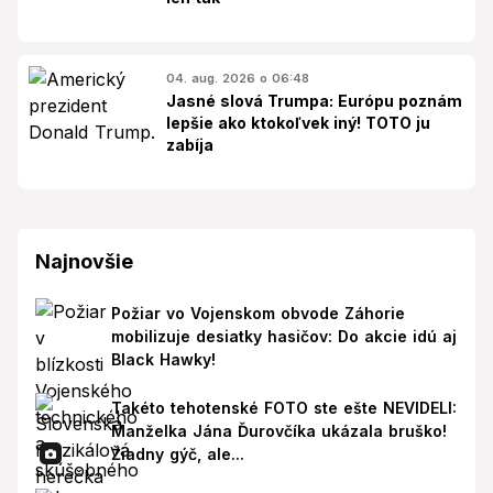
04. aug. 2026 o 06:48
Jasné slová Trumpa: Európu poznám
lepšie ako ktokoľvek iný! TOTO ju
zabíja
Najnovšie
Požiar vo Vojenskom obvode Záhorie
mobilizuje desiatky hasičov: Do akcie idú aj
Black Hawky!
Takéto tehotenské FOTO ste ešte NEVIDELI:
Manželka Jána Ďurovčíka ukázala bruško!
Žiadny gýč, ale...