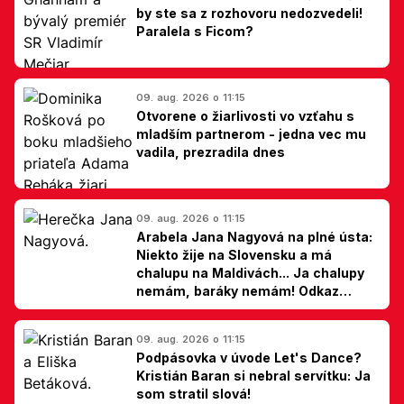
by ste sa z rozhovoru nedozvedeli!
Paralela s Ficom?
09. aug. 2026 o 11:15
Otvorene o žiarlivosti vo vzťahu s
mladším partnerom - jedna vec mu
vadila, prezradila dnes
09. aug. 2026 o 11:15
Arabela Jana Nagyová na plné ústa:
Niekto žije na Slovensku a má
chalupu na Maldivách... Ja chalupy
nemám, baráky nemám! Odkaz
Slovákom
09. aug. 2026 o 11:15
Podpásovka v úvode Let's Dance?
Kristián Baran si nebral servítku: Ja
som stratil slová!