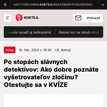
Prihlásiť
usela vyraziť aj helikoptéra!
Desivá noc na oboch stranách: Rusko
18. feb. 2024 o 18:30
Kvízy
Kvízy
18. feb. 2024 o 18:30
LR,
Koktejl
Po stopách slávnych detektívov:
Po stopách slávnych
Ako dobre poznáte vyšetrovateľov
detektívov: Ako dobre poznáte
zločinu? Otestujte sa v KVÍZE
vyšetrovateľov zločinu?
Patríte medzi milovníkov detektívok a krimi príbehov?
Otestujte sa v KVÍZE
V tom prípade je tento test určený práve vám. Zistite,
koľko toho viete o svete zločinu z najznámejších
kriminálok. Viete, kde býval Sherlock Holmes či to,
akej národnosti bol Hercule Poirot? Predveďte sa.