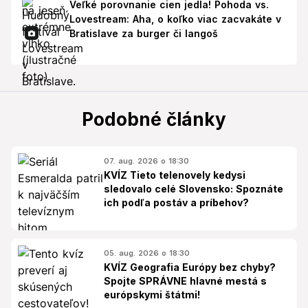
Veľké porovnanie cien jedla! Pohoda vs.
Lovestream: Aha, o koľko viac zacvakáte v
Bratislave za burger či langoš
Podobné články
07. aug. 2026 o 18:30
KVÍZ Tieto telenovely kedysi
sledovalo celé Slovensko: Spoznáte
ich podľa postáv a príbehov?
05. aug. 2026 o 18:30
KVÍZ Geografia Európy bez chyby?
Spojte SPRÁVNE hlavné mestá s
európskymi štátmi!