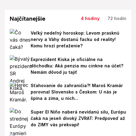
Najčítanejšie
4 hodiny
72 hodín
Veľký nedeľný horoskop: Levom prasknú
nervy a Váhy dostanú facku od reality!
Komu hrozí preťaženie?
Exprezident Kiska je oficiálne na
dôchodku: Aká penzia mu cinkne na účet?
Nemám dôvod ju tajiť
Sťahovanie do zahraničia?! Maroš Kramár
porovnal Slovensko s Českom: U nás je
špina a zima, u nich...
Super El Niño naberá nevídanú silu, Európu
čaká na jeseň divoký ZVRAT: Predpoveď až
do ZIMY vás prekvapí!