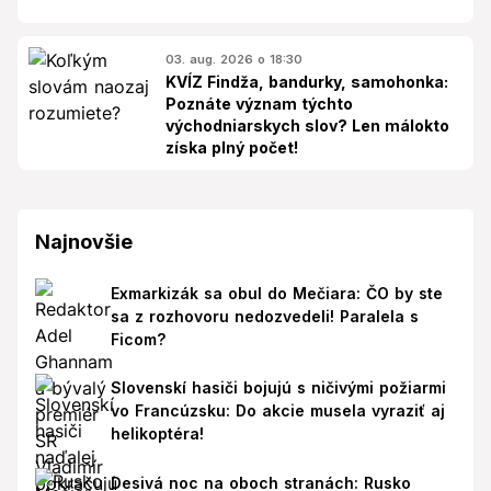
03. aug. 2026 o 18:30
KVÍZ Findža, bandurky, samohonka:
Poznáte význam týchto
východniarskych slov? Len málokto
získa plný počet!
Najnovšie
Exmarkizák sa obul do Mečiara: ČO by ste
sa z rozhovoru nedozvedeli! Paralela s
Ficom?
Slovenskí hasiči bojujú s ničivými požiarmi
vo Francúzsku: Do akcie musela vyraziť aj
helikoptéra!
Desivá noc na oboch stranách: Rusko