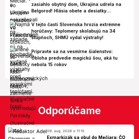
zasiahlo obytný dom, Ukrajina udrela na
Belgorod! Hlásia obete a desiatky
zranených
V tejto časti Slovenska hrozia extrémne
horúčavy: Teplomery skolabujú na 34
stupňoch, SHMÚ vydal výstrahy!
Pripravte sa na vesmírne šialenstvo:
Obloha predvedie magickú šou, aká tu
nebola 15 rokov
Odporúčame
09. aug. 2026 o 11:15
Exmarkizák sa obul do Mečiara: ČO