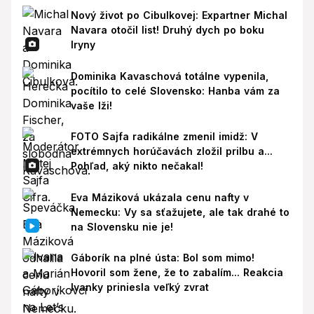
Nový život po Cibulkovej: Expartner Michal
Navara otočil list! Druhý dych po boku
Iryny
Dominika Kavaschová totálne vypenila,
pocítilo to celé Slovensko: Hanba vám za
vaše lži!
FOTO Sajfa radikálne zmenil imidž: V
extrémnych horúčavách zložil prilbu a...
Pohľad, aký nikto nečakal!
Eva Máziková ukázala cenu nafty v
Nemecku: Vy sa sťažujete, ale tak drahé to
na Slovensku nie je!
Gáborík na plné ústa: Bol som mimo!
Hovoril som žene, že to zabalím... Reakcia
Ivanky priniesla veľký zvrat