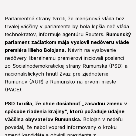
Parlamentné strany tvrdili, že menšinová vláda bez
trvalej väčšiny v parlamente by bola lepšia než vláda
technokratov, informuje agentúru Reuters.
Rumunský
parlament začiatkom mája vyslovil nedôveru vláde
premiéra Illieho Bolojana.
Návrh na vyslovenie
nedôvery liberálnemu premiérovi iniciovali poslanci
zo Sociálnodemokratickej strany Rumunska (PSD) a
nacionalistických hnutí Zväz pre zjednotenie
Rumunov (AUR) a Rumunsko na prvom mieste
(PACE).
PSD tvrdila, že chce dosiahnuť „zásadnú zmenu v
spôsobe riadenia krajiny“, ktorú požaduje údajne
väčšina obyvateľov Rumunska.
Bolojan v nedeľu
povedal, že nebol vopred informovaný o kroku
zmeniť kandidáta a obvinil prezidenta z