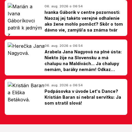
06. aug. 2026 o 06:54
Ivanka Gáborík v centre pozornosti:
Naozaj jej takéto verejné odhalenie
ako žene mohlo pomôcť? Skôr o tom
dávno vie, zamýšľa sa známa tvár
06. aug. 2026 o 06:54
Arabela Jana Nagyová na plné ústa:
Niekto žije na Slovensku a má
chalupu na Maldivách... Ja chalupy
nemám, baráky nemám! Odkaz
Slovákom
06. aug. 2026 o 06:54
Podpásovka v úvode Let's Dance?
Kristián Baran si nebral servítku: Ja
som stratil slová!