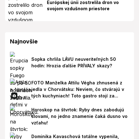
Európskej únii zostrelila dron vo
svojom vzdušnom priestore
Najnovšie
Sopka chrlila LÁVU neuveriteľných 50
hodín: Hrozia ďalšie PRÍVALY skazy?
FOTO Manželka Attilu Végha zhnusená z
jedla v Chorvátsku: Neviem, čo stvárajú v
tých kuchyniach! Toto gastro stojí za...
Horoskop na štvrtok: Ryby dnes zabodujú
slovami, no jedno znamenie čaká dusno vo
vzťahu!
Dominika Kavaschová totálne vypenila,