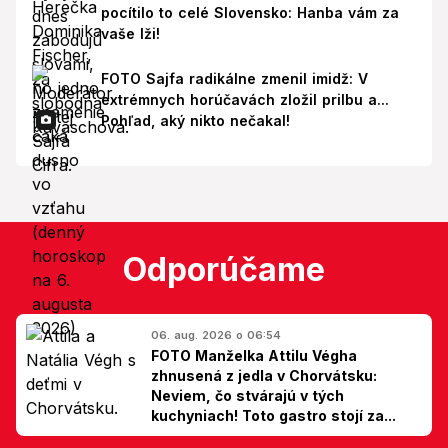
pocítilo to celé Slovensko: Hanba vám za
vaše lži!
FOTO Sajfa radikálne zmenil imidž: V
extrémnych horúčavách zložil prilbu a...
Pohľad, aký nikto nečakal!
Odporúčame
06. aug. 2026 o 06:54
FOTO Manželka Attilu Végha
zhnusená z jedla v Chorvátsku:
Neviem, čo stvárajú v tých
kuchyniach! Toto gastro stojí za...