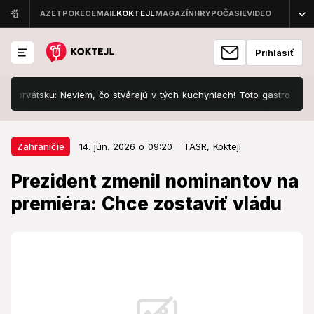
Prihlásiť
sku: Neviem, čo stvárajú v tých kuchyniach! Toto gastro stojí za...
14. jún. 2026 o 09:20
Zahraničie
Zahraničie
14. jún. 2026 o 09:20
TASR,
Koktejl
Prezident zmenil nominantov na
Prezident zmenil nominantov na
premiéra: Chce zostaviť vládu
premiéra: Chce zostaviť vládu
Bez politickej podpory totiž nemal šancu.