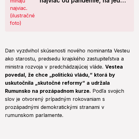
najviac od pandémie, na jednej
položke prekvapivo šetríme
Dan vyzdvihol skúsenosti nového nominanta Vesteu
ako starostu, predsedu krajského zastupiteľstva a
ministra rozvoja v predchádzajúcej vláde.
Vestea
povedal, že chce „politickú vládu,“ ktorá by
uskutočnila „skutočné reformy“ a udržala
Rumunsko na prozápadnom kurze.
Podľa svojich
slov je otvorený prípadným rokovaniam s
prozápadnými demokratickými stranami v
rumunskom parlamente.