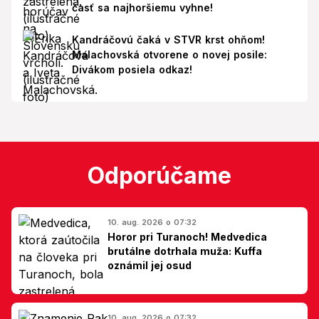
časť sa najhoršiemu vyhne!
Kandráčovú čaká v STVR krst ohňom!
Malachovská otvorene o novej posile:
Divákom posiela odkaz!
Odporúčame
10. aug. 2026 o 07:32
Horor pri Turanoch! Medvedica
brutálne dotrhala muža: Kuffa
oznámil jej osud
10. aug. 2026 o 07:32