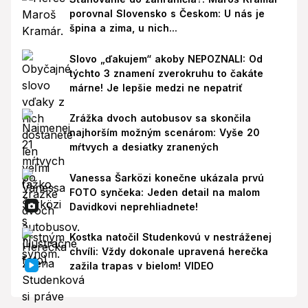
porovnal Slovensko s Českom: U nás je
špina a zima, u nich...
Slovo „ďakujem“ akoby NEPOZNALI: Od
týchto 3 znamení zverokruhu to čakáte
márne! Je lepšie medzi ne nepatriť
Zrážka dvoch autobusov sa skončila
najhorším možným scenárom: Vyše 20
mŕtvych a desiatky zranených
Vanessa Šarközi konečne ukázala prvú
FOTO synčeka: Jeden detail na malom
Davidkovi neprehliadnete!
Kostka natočil Studenkovú v nestráženej
chvíli: Vždy dokonale upravená herečka
zažila trapas v bielom! VIDEO