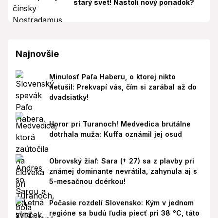
starý svet! Nastolí nový poriadok?
Najnovšie
Minulosť Paľa Haberu, o ktorej nikto
netušil: Prekvapí vás, čím si zarábal až do
dvadsiatky!
Horor pri Turanoch! Medvedica brutálne
dotrhala muža: Kuffa oznámil jej osud
Obrovský žiaľ: Sara († 27) sa z plavby pri
známej dominante nevrátila, zahynula aj s
5-mesačnou dcérkou!
Počasie rozdelí Slovensko: Kým v jednom
regióne sa budú ľudia piecť pri 38 °C, táto