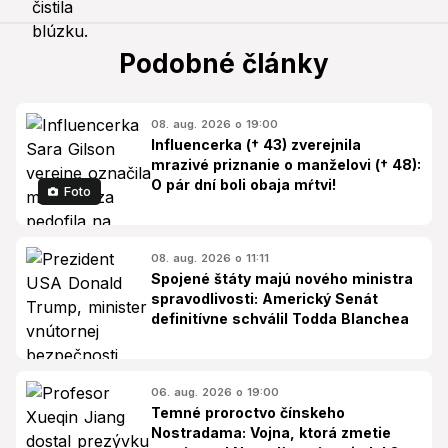
Podobné články
08. aug. 2026 o 19:00
Influencerka († 43) zverejnila
mrazivé priznanie o manželovi († 48):
O pár dní boli obaja mŕtvi!
Foto
08. aug. 2026 o 11:11
Spojené štáty majú nového ministra
spravodlivosti: Americký Senát
definitívne schválil Todda Blanchea
06. aug. 2026 o 19:00
Temné proroctvo čínskeho
Nostradama: Vojna, ktorá zmetie