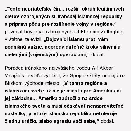
„Tento nepriateľský čin... rozšíri okruh legitímnych
cieľov ozbrojených síl Iránskej islamskej republiky
a pripraví pôdu pre rozšírenie vojny v regióne,“
povedal hovorca ozbrojených síl Ebrahim Zolfaghari
v štátnej televízii.
„Bojovníci islamu proti vám
podniknú vážne, nepredvídateľné kroky silnými a
cielenými (vojenskými) operáciami,“
dodal.
Poradca iránskeho najvyššieho vodcu Alí Akbar
Velajátí v nedeľu vyhlásil, že Spojené štáty nemajú na
Blízkom východe miesto.
„V tomto regióne a
islamskom svete už nie je miesto pre Ameriku ani
jej základne... Amerika zaútočila na srdce
islamského sveta a musí očakávať nenapraviteľné
následky, pretože islamská republika netoleruje
žiadnu urážku alebo agresiu voči sebe,“
dodal.