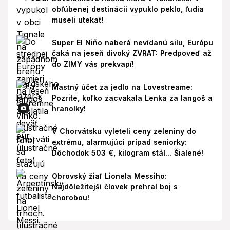
obľúbenej destinácii vypuklo peklo, ľudia
museli utekať!
Super El Niño naberá nevídanú silu, Európu
čaká na jeseň divoký ZVRAT: Predpoveď až
do ZIMY vás prekvapí!
Mastný účet za jedlo na Lovestreame:
Pozrite, koľko zacvakala Lenka za langoš a
hranolky!
V Chorvátsku vyleteli ceny zeleniny do
extrému, alarmujúci prípad seniorky:
Dôchodok 503 €, kilogram stál... Šialené!
Obrovský žiaľ Lionela Messiho:
Najdôležitejší človek prehral boj s
chorobou!