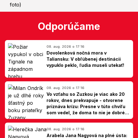
Odporúčame
08. aug. 2026 o 17:16
Dovolenková nočná mora v
Taliansku: V obľúbenej destinácii
vypuklo peklo, ľudia museli utekať!
08. aug. 2026 o 17:16
Vo vzťahu so Zuzkou je viac ako 20
rokov, dnes prekvapuje - otvorene
priznáva krízu: Presne v túto chvíľu
som vedel, že doma to nie je dobré,
hovorí Milan Ondrík
08. aug. 2026 o 17:16
Arabela Jana Nagyová na plné ústa: