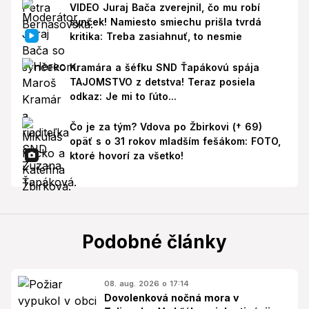
VIDEO Juraj Bača zverejnil, čo mu robí
synček! Namiesto smiechu prišla tvrdá
kritika: Treba zasiahnuť, to nesmie
Kramára a šéfku SND Ťapákovú spája
TAJOMSTVO z detstva! Teraz posiela
odkaz: Je mi to ľúto...
Čo je za tým? Vdova po Žbirkovi († 69)
opäť s o 31 rokov mladším fešákom: FOTO,
ktoré hovorí za všetko!
Podobné články
08. aug. 2026 o 17:14
Dovolenková nočná mora v