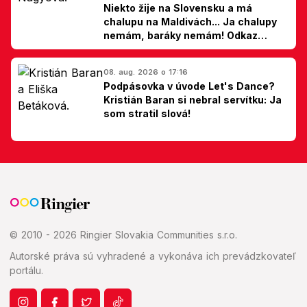
Niekto žije na Slovensku a má
chalupu na Maldivách... Ja chalupy
nemám, baráky nemám! Odkaz
Slovákom
08. aug. 2026 o 17:16
Podpásovka v úvode Let's Dance?
Kristián Baran si nebral servítku: Ja
som stratil slová!
© 2010 - 2026 Ringier Slovakia Communities s.r.o.
Autorské práva sú vyhradené a vykonáva ich prevádzkovateľ
portálu.