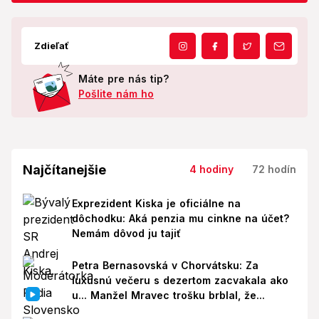
Zdieľať
Máte pre nás tip?
Pošlite nám ho
Najčítanejšie
4 hodiny
72 hodín
Exprezident Kiska je oficiálne na
dôchodku: Aká penzia mu cinkne na účet?
Nemám dôvod ju tajiť
Petra Bernasovská v Chorvátsku: Za
luxusnú večeru s dezertom zacvakala ako
u... Manžel Mravec trošku brblal, že...