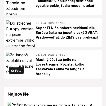
Taliansku: V obľúbenej destinácii
vypuklo peklo, ľudia museli utekať!
08. aug. 2026 o 17:00
Super El Niño naberá nevídanú silu,
Európu čaká na jeseň divoký ZVRAT:
Predpoveď až do ZIMY vás prekvapí!
08. aug. 2026 o 16:30
Mastný účet za jedlo na
Lovestreame: Pozrite, koľko
zacvakala Lenka za langoš a
Foto
hranolky!
Najnovšie
Dovolenková nočná mora v Taliansku: V