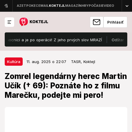
Prihlásiť
nici a je po operácii! Z jeho prvých slov MRAZÍ
Odštartoval Loves
11. aug. 2025 o 22:07
Kultúra
Kultúra
11. aug. 2025 o 22:07
TASR,
Koktejl
Zomrel legendárny herec Martin
Zomrel legendárny herec Martin
Učík († 69): Poznáte ho z filmu
Učík († 69): Poznáte ho z filmu
Marečku, podejte mi pero!
Marečku, podejte mi pero!
Herec údajne „trpel depresiami a mal problémy s
alkoholom“.