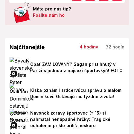
Máte pre nás tip?
Pošlite nám ho
Najčítanejšie
4 hodiny
72 hodín
Opäť ZAMILOVANÝ? Sagan pristihnutý v
Paríži s jednou z najsexi športovkýň! FOTO
Kiska oznámil srdcervúcu správu o malom
Dominikovi: Ostávajú mu týždne života!
Navonok zdravý športovec († 15) si
nahmatal nenápadné hrčky: Tragické
odhalenie prišlo príliš neskoro