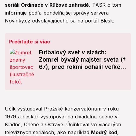
seriáli Ordinace v Růžové zahradě.
TASR o tom
informuje podľa pondelňajšej správy servera
Novinky.cz odvolávajúceho sa na portál Blesk.
Prečítajte si viac
Futbalový svet v slzách:
Zomrel bývalý majster sveta (†
67), pred rokmi odhalil veľké
tajomstvo!
Učík vyštudoval Pražské konzervatórium v roku
1979 a neskôr vystupoval na divadelnej scéne v
Kladne, Chebe a Ostrave. Účinkoval vo viacerých
televíznych seriáloch, ako napríklad
Modrý kód,