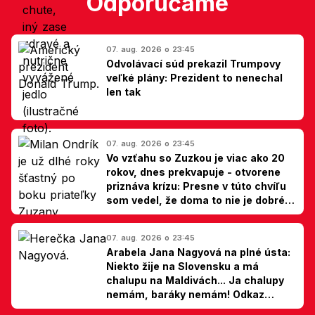
Odporúčame
07. aug. 2026 o 23:45
Odvolávací súd prekazil Trumpovy
veľké plány: Prezident to nenechal
len tak
07. aug. 2026 o 23:45
Vo vzťahu so Zuzkou je viac ako 20
rokov, dnes prekvapuje - otvorene
priznáva krízu: Presne v túto chvíľu
som vedel, že doma to nie je dobré,
hovorí Milan Ondrík
07. aug. 2026 o 23:45
Arabela Jana Nagyová na plné ústa:
Niekto žije na Slovensku a má
chalupu na Maldivách... Ja chalupy
nemám, baráky nemám! Odkaz
Slovákom