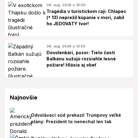
06. aug. 2026 o 18:00
Tragédia v turistickom raji: Chlapec
(† 13) neprežil kúpanie v mori, zabil
ho JEDOVATÝ tvor!
06. aug. 2026 o 13:50
Dovolenkári, pozor: Tieto časti
Balkánu sužujú rozsiahle lesné
požiare! Hlásia aj obeť
Najnovšie
Odvolávací súd prekazil Trumpovy veľké
plány: Prezident to nenechal len tak