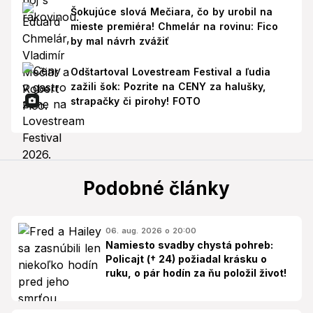
Šokujúce slová Mečiara, čo by urobil na
mieste premiéra! Chmelár na rovinu: Fico
by mal návrh zvážiť
Odštartoval Lovestream Festival a ľudia
zažili šok: Pozrite na CENY za halušky,
strapačky či pirohy! FOTO
Podobné články
06. aug. 2026 o 20:00
Namiesto svadby chystá pohreb:
Policajt († 24) požiadal krásku o
ruku, o pár hodín za ňu položil život!