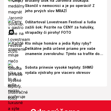
Brutálny útok na Jaromíra Soukupa:
Skončil v nemocnici a je po operácii! Z
jeho prvých slov MRAZÍ
Odštartoval Lovestream Festival a ľudia
zažili šok: Pozrite na CENY za halušky,
strapačky či pirohy! FOTO
Kto miluje homáre a jedia Ryby ryby?
Delikátne jedlá určené priamo pre vaše
znamenie zverokruhu: Týmto sa trafíte do
ich chutí!
Sobota prinesie vysoké teploty: SHMÚ
vydala výstrahy pre viacero okresov