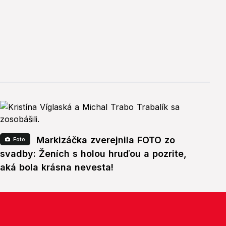
Markizáčka zverejnila FOTO zo
Foto
svadby: Ženích s holou hruďou a pozrite,
aká bola krásna nevesta!