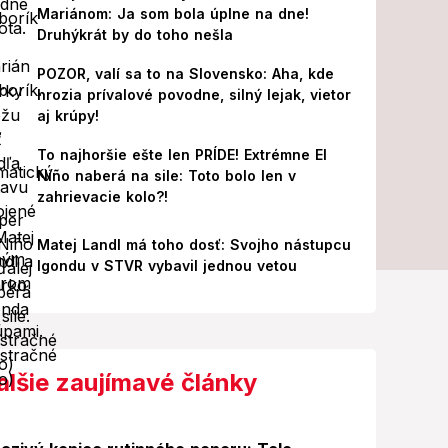
Mariánom: Ja som bola úplne na dne!
Druhýkrát by do toho nešla
POZOR, valí sa to na Slovensko: Aha, kde
hrozia prívalové povodne, silný lejak, vietor
aj krúpy!
To najhoršie ešte len PRÍDE! Extrémne El
Niño naberá na sile: Toto bolo len v
zahrievacie kolo?!
Matej Landl má toho dosť: Svojho nástupcu
Igondu v STVR vybavil jednou vetou
alšie zaujímavé články