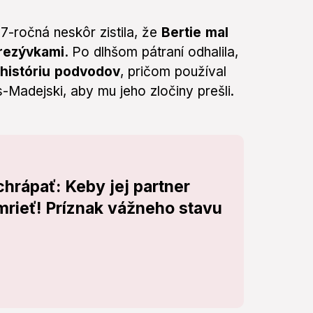
 27-ročná neskôr zistila, že
Bertie mal
prezývkami.
Po dlhšom pátraní odhalila,
 históriu podvodov
, pričom používal
adejski, aby mu jeho zločiny prešli.
hrápať: Keby jej partner
mrieť! Príznak vážneho stavu