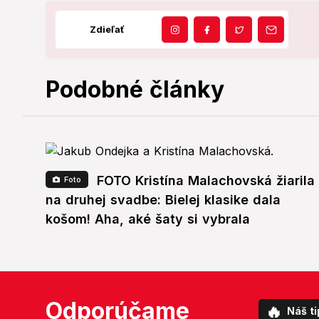
Zdieľať
Podobné články
FOTO Kristína Malachovská žiarila
Foto
na druhej svadbe: Bielej klasike dala
košom! Aha, aké šaty si vybrala
Odporúčame
🔥
Náš ti