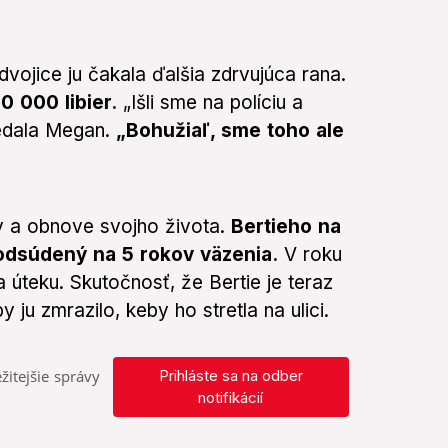
vojice ju čakala ďalšia zdrvujúca rana.
30 000 libier.
„Išli sme na políciu a
vedala Megan.
„Bohužiaľ, sme toho ale
v a obnove svojho života.
Bertieho na
 odsúdený na 5 rokov väzenia.
V roku
a úteku. Skutočnosť, že Bertie je teraz
 ju zmrazilo, keby ho stretla na ulici.
žitejšie správy
Prihláste sa na odber
notifikácií