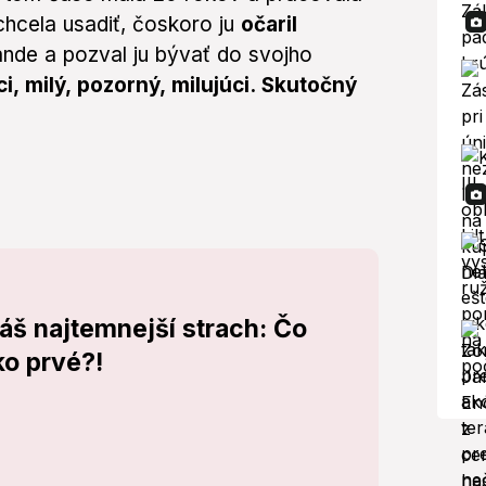
hcela usadiť, čoskoro ju
očaril
 rande a pozval ju bývať do svojho
i, milý, pozorný, milujúci. Skutočný
váš najtemnejší strach: Čo
ko prvé?!