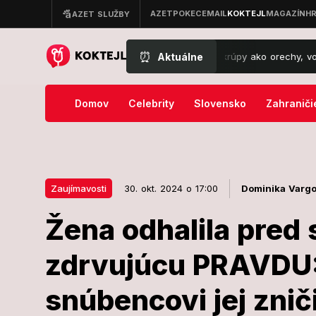
⏰
Aktuálne
rémny obrat počasia: Oravu zasiahli krúpy ako orechy, voda sa valila
Domov
Celebrity
Slovensko
Zahraniči
Zaujímavosti
30. okt. 2024 o 17:00
Dominika Varg
Žena odhalila pred
30. okt. 2024 o 17:00
Zaujímavosti
zdrvujúcu PRAVDU: 
Žena odhalil
snúbencovi jej zniči