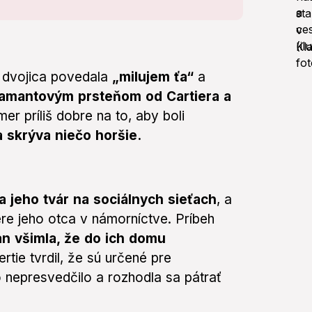
i dvojica povedala
„milujem ťa“
a
iamantovým prsteňom od Cartiera a
er príliš dobre na to, aby boli
 skrýva niečo horšie.
a jeho tvár na sociálnych sieťach
, a
iére jeho otca v námorníctve. Príbeh
n všimla, že do ich domu
rtie tvrdil, že sú určené pre
 nepresvedčilo a rozhodla sa pátrať