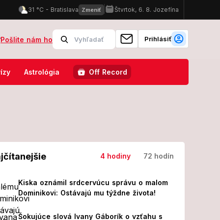
Prihlásiť
?
Pošlite nám ho
cnici skončilo 8 ľudí!
FOTO Pozrite, v čom sa ukázal Karol III.:
ízy
Astrológia
Off Record
jčítanejšie
4 hodiny
72 hodín
Kiska oznámil srdcervúcu správu o malom
Dominikovi: Ostávajú mu týždne života!
Šokujúce slová Ivany Gáborík o vzťahu s