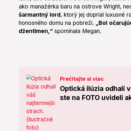
ako manažérka baru na ostrove Wright, nec
šarmantný lord
, ktorý jej doprial luxusné
honosného domu na pobreží.
„Bol očarujúc
džentlmen,“
spomínala Megan.
Prečítajte si viac
Optická ilúzia odhalí 
ste na FOTO uvideli a