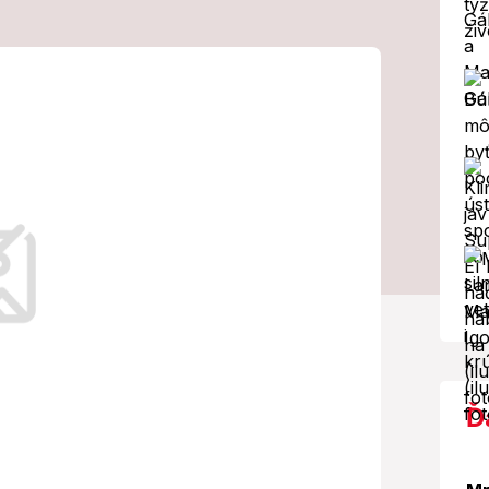
AVDU: Zistenie
vi jej zničilo
Ď