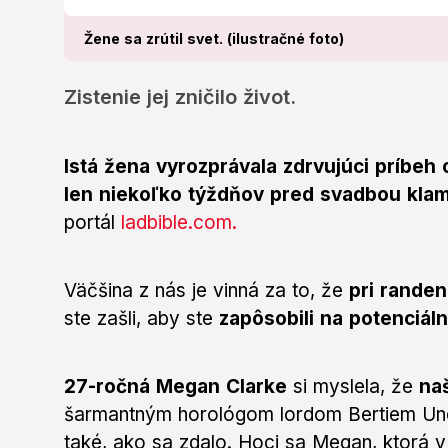
Žene sa zrútil svet. (ilustračné foto)
Zistenie jej zničilo život.
Istá žena vyrozprávala zdrvujúci príbeh o
len niekoľko týždňov pred svadbou klam
portál
ladbible.com.
Väčšina z nás je vinná za to, že
pri randen
ste zašli, aby ste
zapôsobili na potenciál
27-ročná Megan Clarke
si myslela, že
naš
šarmantným horológom lordom Bertiem Un
také, ako sa zdalo. Hoci sa Megan, ktorá 