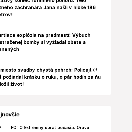
azivý koniec rutinného ponoru: Telo
itného záchranára Jana našli v hĺbke 186
trov!
rtiaca explózia na predmestí: Výbuch
straženej bomby si vyžiadal obete a
anených
miesto svadby chystá pohreb: Policajt (†
) požiadal krásku o ruku, o pár hodín za ňu
ložil život!
jnovšie
FOTO Extrémny obrat počasia: Oravu