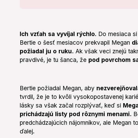
Ich vzťah sa vyvíjal rýchlo
. Do mesiaca s
Bertie o šesť mesiacov prekvapil Megan
d
požiadal ju o ruku.
Ak však veci znejú takm
pravdivé, je tu šanca, že
pod povrchom sa
Bertie požiadal Megan, aby
nezverejňoval
tvrdil, že je to kvôli vysokopostavenej kar
lásky sa však začal rozplývať, keď si
Mega
prichádzajú listy pod rôznymi menami.
Be
predchádzajúcich nájomníkov, ale Megan to
ďalej.