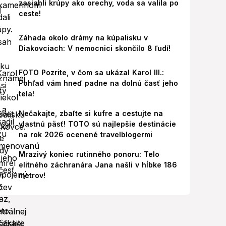
zasiahli krúpy ako orechy, voda sa valila po
ceste!
Záhada okolo drámy na kúpalisku v
Diakovciach: V nemocnici skončilo 8 ľudí!
FOTO Pozrite, v čom sa ukázal Karol III.:
Pohľad vám hneď padne na dolnú časť jeho
tela!
Nečakajte, zbaľte si kufre a cestujte na
vlastnú päsť! TOTO sú najlepšie destinácie
na rok 2026 ocenené travelblogermi
Mrazivý koniec rutinného ponoru: Telo
elitného záchranára Jana našli v hĺbke 186
metrov!