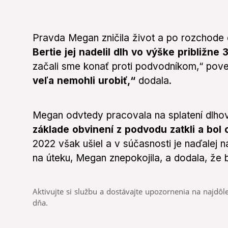
Pravda Megan zničila život a po rozchode d
Bertie jej nadelil dlh vo výške približne 
začali sme konať proti podvodníkom,“ po
veľa nemohli urobiť,“
dodala.
Megan odvtedy pracovala na splatení dlho
základe obvinení z podvodu zatkli a bol
2022 však ušiel a v súčasnosti je naďalej n
na úteku, Megan znepokojila, a dodala, že by
Aktivujte si službu a dostávajte upozornenia na najdôle
dňa.