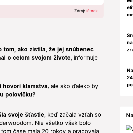
Mr
el
Zdroj:
iStock
me
Sm
na
 tom, ako zistila, že jej snúbenec
zr
al o celom svojom živote
, informuje
Na
24
po
í hovorí klamstvá
, ale ako ďaleko by
nu polovičku?
la svoje šťastie
, keď začala vzťah so
Na
derwoodom. Nie všetko však bolo
v tom čase mala 20 rokov a pracovala