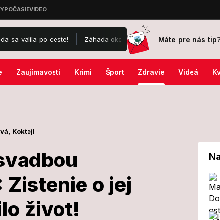
Máte pre nás tip
 po ceste!
Záhada okolo drámy na kúpalisku v Diakovciach: V nemo
e
Zaujímavosti
Krimi
Šport
Zdravie
Videá
Kv
ová,
Koktejl
 svadbou
Na
Zistenie o jej
a pred svadbou
lo život!