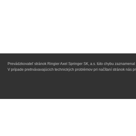
Prevádzkovateľ stránok Ringier Axel Springer SK, a.s. túto chybu zaznamenal
V prípade pretrvávavajúcich technických problémov pri načítaní stránok nás pr