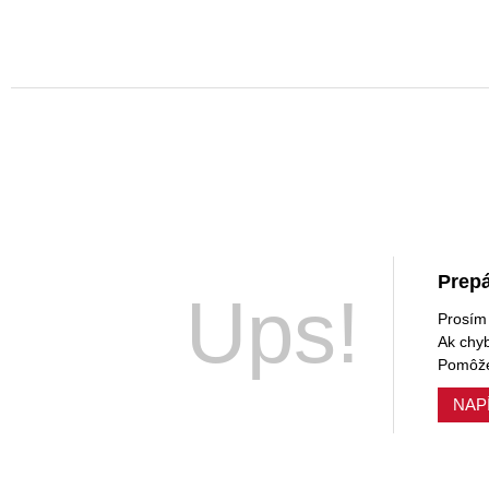
Prepá
Ups!
Prosím 
Ak chy
Pomôže
NAP