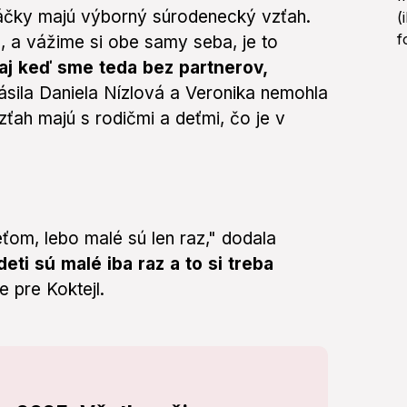
eváčky majú výborný súrodenecký vzťah.
 a vážime si obe samy seba, je to
aj keď sme teda bez partnerov,
ásila Daniela Nízlová a Veronika nemohla
zťah majú s rodičmi a deťmi, čo je v
om, lebo malé sú len raz," dodala
eti sú malé iba raz a to si treba
e pre Koktejl.