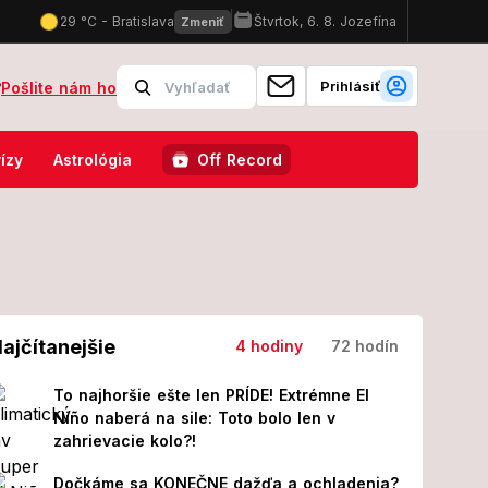
Prihlásiť
?
Pošlite nám ho
 z ktorej sa vám zatočí hlava: Keby mám tu kaviareň, som milionárka!
ízy
Astrológia
Off Record
ajčítanejšie
4 hodiny
72 hodín
To najhoršie ešte len PRÍDE! Extrémne El
Niño naberá na sile: Toto bolo len v
zahrievacie kolo?!
Dočkáme sa KONEČNE dažďa a ochladenia?