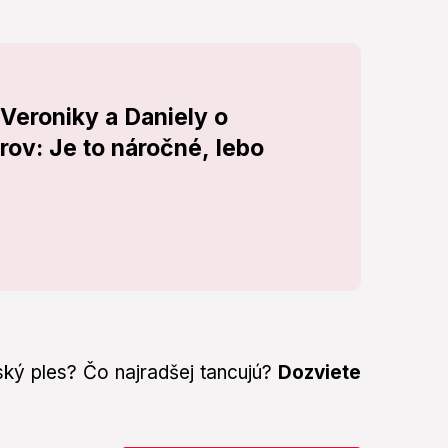
 Veroniky a Daniely o
rov: Je to náročné, lebo
ský ples? Čo najradšej tancujú?
Dozviete