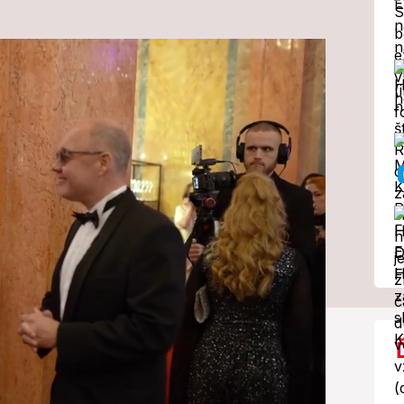
 zamrzí!
rene o tom, kto
 vzorom pre ich
ajdôležitejšie.