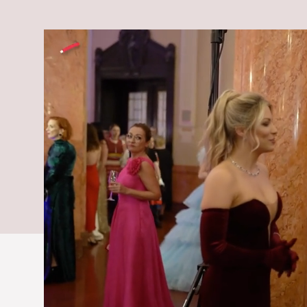
Kolárovského
Twiinsky otvo
je otcovským
dcérky
Dcérky sú pre sestry zo všetkého n