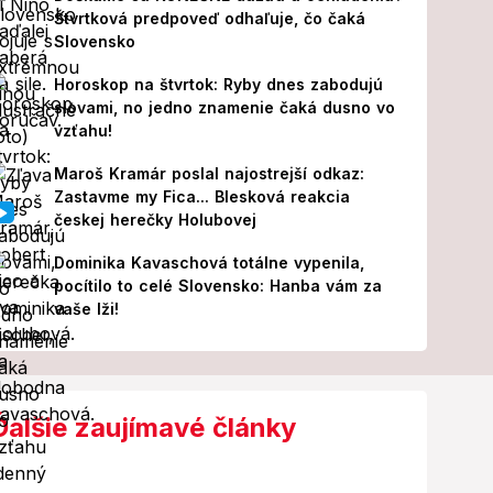
Štvrtková predpoveď odhaľuje, čo čaká
Slovensko
Horoskop na štvrtok: Ryby dnes zabodujú
slovami, no jedno znamenie čaká dusno vo
vzťahu!
Maroš Kramár poslal najostrejší odkaz:
Zastavme my Fica... Blesková reakcia
českej herečky Holubovej
Dominika Kavaschová totálne vypenila,
pocítilo to celé Slovensko: Hanba vám za
vaše lži!
Ďalšie zaujímavé články
Video