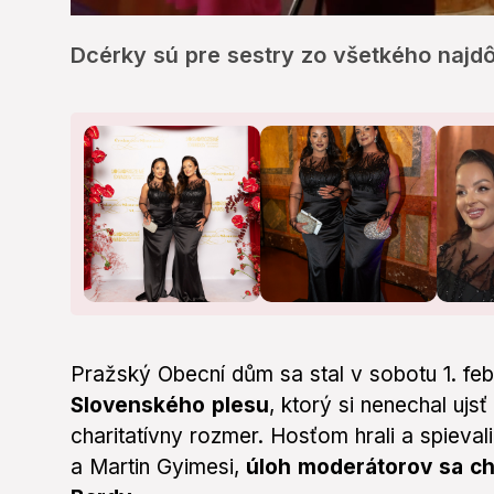
0
of
Dcérky sú pre sestry zo všetkého najdôl
5
minutes,
8
seconds
Volume
0%
Pražský Obecní dům sa stal v sobotu 1. fe
Slovenského plesu
, ktorý si nenechal ujs
charitatívny rozmer. Hosťom hrali a spieva
a Martin Gyimesi,
úloh moderátorov sa c