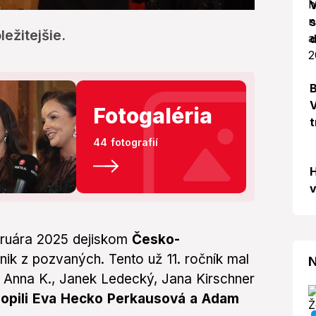
s
ežitejšie.
d
B
V
Fotogaléria
t
44 fotografií
H
v
bruára 2025 dejiskom
Česko-
ť nik z pozvaných. Tento už 11. ročník mal
N
li Anna K., Janek Ledecký, Jana Kirschner
hopili Eva Hecko Perkausová a Adam