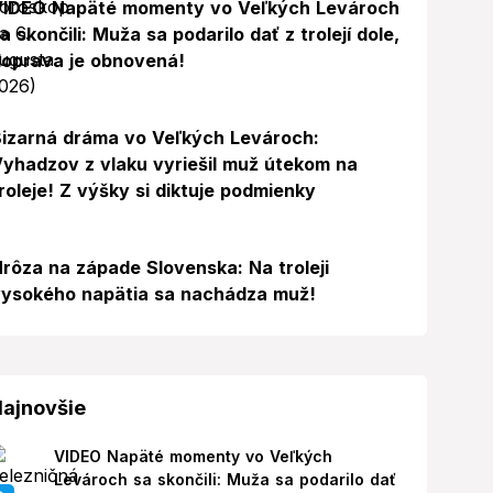
VIDEO Napäté momenty vo Veľkých Levároch
a skončili: Muža sa podarilo dať z trolejí dole,
oprava je obnovená!
izarná dráma vo Veľkých Levároch:
yhadzov z vlaku vyriešil muž útekom na
roleje! Z výšky si diktuje podmienky
rôza na západe Slovenska: Na troleji
ysokého napätia sa nachádza muž!
ajnovšie
VIDEO Napäté momenty vo Veľkých
Levároch sa skončili: Muža sa podarilo dať