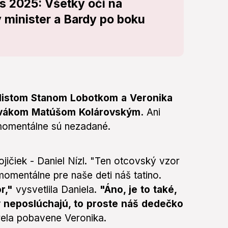
 2025: Všetky oči na
 minister a Bardy po boku
alistom Stanom Lobotkom a Veronika
evákom Matúšom Kolárovským.
Ani
 momentálne sú nezadané.
ičiek - Daniel Nízl. "Ten otcovský vzor
 momentálne pre naše deti náš tatino.
or,"
vysvetlila Daniela.
"Áno, je to také,
y neposlúchajú, to proste náš dedečko
ela pobavene Veronika.