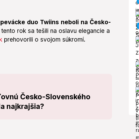
 spevácke duo Twiins neboli na Česko-
 tento rok sa tešili na oslavu elegancie a
k
prehovorili o svojom súkromí.
áľovnú Česko-Slovenského
a najkrajšia?