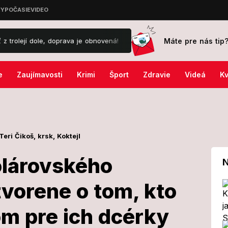
Máte pre nás tip
va je obnovená!
Plačková vysolila za 3 nápoje na dovolenke sumu,
e
Zaujímavosti
Krimi
Šport
Zdravie
Videá
Kv
Teri Čikoš,
krsk,
Koktejl
olárovského
N
tvorene o tom, kto
 aj
m pre ich dcérky