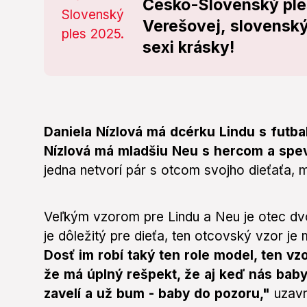
Česko-Slovenský ples
Verešovej, slovenský
sexi krásky!
Daniela Nízlová má dcérku Lindu s futb
Nízlová má mladšiu Neu s hercom a sp
jedna netvorí pár s otcom svojho dieťaťa,
Veľkým vzorom pre Lindu a Neu je otec dvoj
je dôležitý pre dieťa, ten otcovský vzor je
Dosť im robí taký ten role model, ten vz
že má úplný rešpekt, že aj keď nás bab
zavelí a už bum - baby do pozoru,"
uzavr