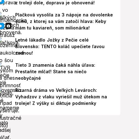
z trolejí dole, doprava je obnovená!
Plačková vysolila za 3 nápoje na dovolenke
sumu, z ktorej sa vám zatočí hlava: Keby
mám tu kaviareň, som milionárka!
Letné lákadlo Jožky z Pečie celé
Slovensko: TENTO koláč upečiete ľavou
zadnou!
Tieto 3 znamenia čaká náhla úľava:
Prestaňte mlčať! Stane sa niečo
neobyčajné
Bizarná dráma vo Veľkých Levároch:
Vyhadzov z vlaku vyriešil muž útekom na
troleje! Z výšky si diktuje podmienky