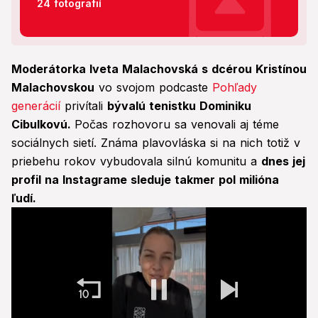
24 fotografií
Moderátorka Iveta Malachovská s dcérou Kristínou
Malachovskou
vo svojom podcaste
Pohľady
generácií
privítali
bývalú tenistku Dominiku
Cibulkovú.
Počas rozhovoru sa venovali aj téme
sociálnych sietí. Známa plavovláska si na nich totiž v
priebehu rokov vybudovala silnú komunitu a
dnes jej
profil na Instagrame sleduje takmer pol milióna
ľudí.