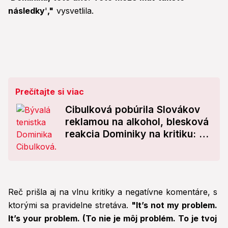
následky
'
,"
vysvetlila.
Prečítajte si viac
Cibulková pobúrila Slovákov
reklamou na alkohol, blesková
reakcia Dominiky na kritiku: Už
sa toľko nehašterte!
Reč prišla aj na vlnu kritiky a negatívne komentáre, s
ktorými sa pravidelne stretáva.
"It’s not my problem.
It’s your problem. (To nie je môj problém. To je tvoj