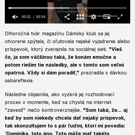
00:02
00:54
0
seconds
Dlhoročná tvár magazínu Dámsky klub sa jej
of
54
otvorene spýtala, či oľutovala nejaké vyjadrenie alebo
seconds
príspevok, ktorý zverejnila na sociálnej sieti.
"Vieš
čo, ja som väčšinou taká, že konám emočne a
potom riešim tie následky, ale v tomto som veľmi
opatrná. Vždy si dám poradiť,"
prezradila s dávkou
sebareflexie.
Následne objasnila, ako vyzerá jej rozhodovací
proces v momente, keď sa chystá na internet
"zavesiť" niečo kontroverznejšie.
"Som taká, že... aj
keď by som niekedy chcela dať nejaký príspevok,
tak skonzultujem to s pár ľuďmi, ktorí mi povedia:
'
Dominika, toto áno. Toto môže mať takéto