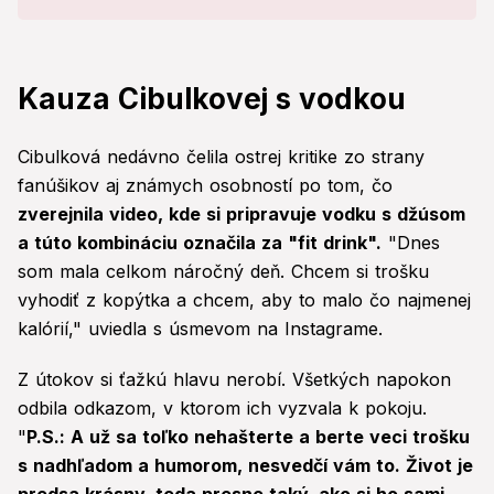
Kauza Cibulkovej s vodkou
Cibulková nedávno čelila ostrej kritike zo strany
fanúšikov aj známych osobností po tom, čo
zverejnila video, kde si pripravuje vodku s džúsom
a túto kombináciu označila za "fit drink".
"Dnes
som mala celkom náročný deň. Chcem si trošku
vyhodiť z kopýtka a chcem, aby to malo čo najmenej
kalórií," uviedla s úsmevom na Instagrame.
Z útokov si ťažkú hlavu nerobí. Všetkých napokon
odbila odkazom, v ktorom ich vyzvala k pokoju.
"
P.S.: A už sa toľko nehašterte a berte veci trošku
s nadhľadom a humorom, nesvedčí vám to. Život je