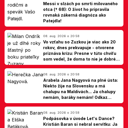
Messi v slzách po smrti milovaného
otca († 68): O život ho pripravila
rovnaká zákerná diagnóza ako
Patejdla!
08. aug. 2026 o 20:58
Vo vzťahu so Zuzkou je viac ako 20
rokov, dnes prekvapuje - otvorene
priznáva krízu: Presne v túto chvíľu
som vedel, že doma to nie je dobré,
hovorí Milan Ondrík
08. aug. 2026 o 20:58
Arabela Jana Nagyová na plné ústa:
Niekto žije na Slovensku a má
chalupu na Maldivách... Ja chalupy
nemám, baráky nemám! Odkaz
Slovákom
08. aug. 2026 o 20:58
Podpásovka v úvode Let's Dance?
Kristián Baran si nebral servítku: Ja