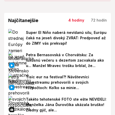
Najčítanejšie
4 hodiny
72 hodín
Super El Niño naberá nevídanú silu, Európu
čaká na jeseň divoký ZVRAT: Predpoveď až
do ZIMY vás prekvapí!
Petra Bernasovská v Chorvátsku: Za
luxusnú večeru s dezertom zacvakala ako
u... Manžel Mravec trošku brblal, že...
Tisíc eur na festival?! Návštevníci
Lovestreamu prehovorili o svojich
rozpočtoch: Koľko sa minie...
Takéto tehotenské FOTO ste ešte NEVIDELI:
Manželka Jána Ďurovčíka ukázala bruško!
Žiadny gýč, ale...