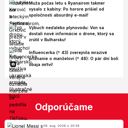
Muža počas letu s Ryanairom takmer
vysalo z kabíny: Po horore prišiel od
spoločnosti absurdný e-mail!
Výbuch neďaleko plynovodu: Von sa
dostali nové informácie o drone, ktorý sa
zrútil v Bulharsku!
Influencerka († 43) zverejnila mrazivé
priznanie o manželovi († 48): O pár dní boli
obaja mŕtvi!
Odporúčame
08. aug. 2026 o 20:58