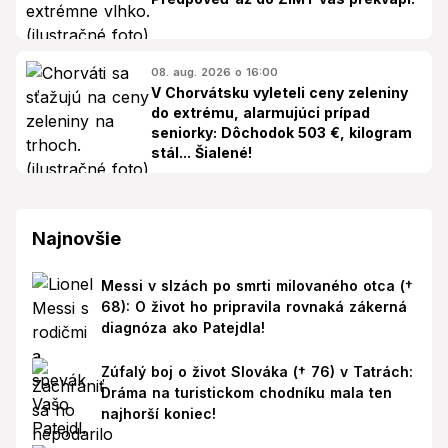
08. aug. 2026 o 16:00
V Chorvátsku vyleteli ceny zeleniny
do extrému, alarmujúci prípad
seniorky: Dôchodok 503 €, kilogram
stál... Šialené!
Najnovšie
Messi v slzách po smrti milovaného otca (†
68): O život ho pripravila rovnaká zákerná
diagnóza ako Patejdla!
Zúfalý boj o život Slováka († 76) v Tatrách:
Dráma na turistickom chodníku mala ten
najhorší koniec!