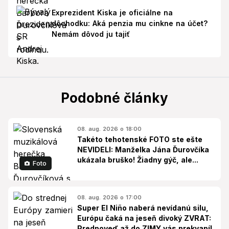
Exprezident Kiska je oficiálne na
dôchodku: Aká penzia mu cinkne na účet?
Nemám dôvod ju tajiť
Podobné články
08. aug. 2026 o 18:00
Takéto tehotenské FOTO ste ešte
NEVIDELI: Manželka Jána Ďurovčíka
ukázala bruško! Žiadny gýč, ale...
Foto
08. aug. 2026 o 17:00
Super El Niño naberá nevídanú silu,
Európu čaká na jeseň divoký ZVRAT:
Predpoveď až do ZIMY vás prekvapí!