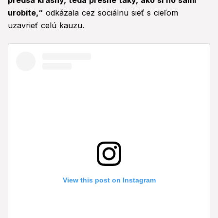
predsa krásny, teda presne taký, ako si ho sami
urobíte,“
odkázala cez sociálnu sieť s cieľom
uzavrieť celú kauzu.