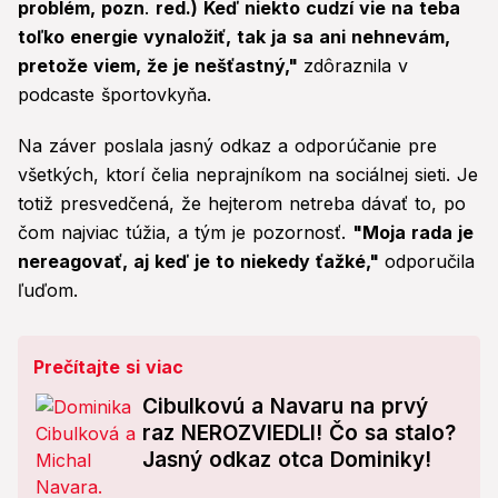
problém, pozn
.
red.) Keď niekto cudzí vie na teba
toľko energie vynaložiť, tak ja sa ani nehnevám,
pretože viem, že je nešťastný,"
zdôraznila v
podcaste športovkyňa.
Na záver poslala jasný odkaz a odporúčanie pre
všetkých, ktorí čelia neprajníkom na sociálnej sieti. Je
totiž presvedčená, že hejterom netreba dávať to, po
čom najviac túžia, a tým je pozornosť.
"Moja rada je
nereagovať, aj keď je to niekedy ťažké,"
odporučila
ľuďom.
Prečítajte si viac
Cibulkovú a Navaru na prvý
raz NEROZVIEDLI! Čo sa stalo?
Jasný odkaz otca Dominiky!