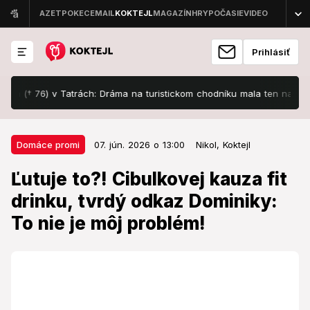
Prihlásiť
† 76) v Tatrách: Dráma na turistickom chodníku mala ten najhorší konie
07. jún. 2026 o 13:00
Domáce promi
Domáce promi
07. jún. 2026 o 13:00
Nikol,
Koktejl
Ľutuje to?! Cibulkovej kauza fit
Ľutuje to?! Cibulkovej kauza fit
drinku, tvrdý odkaz Dominiky: To
drinku, tvrdý odkaz Dominiky:
nie je môj problém!
To nie je môj problém!
Pred zverejnením príspevkov má dokonca určitý
rituál.