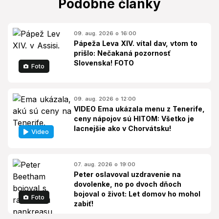
Podobné články
09. aug. 2026 o 16:00
Pápeža Leva XIV. vítal dav, vtom to
prišlo: Nečakaná pozornosť
Slovenska! FOTO
Foto
09. aug. 2026 o 12:00
VIDEO Ema ukázala menu z Tenerife,
ceny nápojov sú HITOM: Všetko je
lacnejšie ako v Chorvátsku!
Video
07. aug. 2026 o 19:00
Peter oslavoval uzdravenie na
dovolenke, no po dvoch dňoch
bojoval o život: Let domov ho mohol
Foto
zabiť!