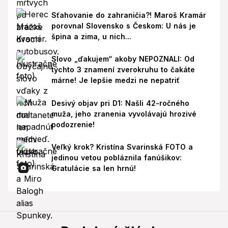
Sťahovanie do zahraničia?! Maroš Kramár
porovnal Slovensko s Českom: U nás je
špina a zima, u nich...
Slovo „ďakujem“ akoby NEPOZNALI: Od
týchto 3 znamení zverokruhu to čakáte
márne! Je lepšie medzi ne nepatriť
Desivý objav pri D1: Našli 42-ročného
muža, jeho zranenia vyvolávajú hrozivé
podozrenie!
Veľký krok? Kristína Svarinská FOTO a
jedinou vetou pobláznila fanúšikov:
Gratulácie sa len hrnú!