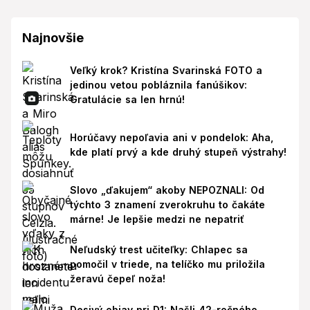
Najnovšie
Veľký krok? Kristína Svarinská FOTO a
jedinou vetou pobláznila fanúšikov:
Gratulácie sa len hrnú!
Horúčavy nepoľavia ani v pondelok: Aha,
kde platí prvý a kde druhý stupeň výstrahy!
Slovo „ďakujem“ akoby NEPOZNALI: Od
týchto 3 znamení zverokruhu to čakáte
márne! Je lepšie medzi ne nepatriť
Neľudský trest učiteľky: Chlapec sa
pomočil v triede, na telíčko mu priložila
žeravú čepeľ noža!
Desivý objav pri D1: Našli 42-ročného