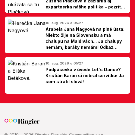
Zuzana Plačková a zažiarila aj
expartnerka nášho politika - pozrite
si TOP outfity z Lovestreamu
10. aug. 2026 o 05:27
Arabela Jana Nagyová na plné ústa:
Niekto žije na Slovensku a má
chalupu na Maldivách... Ja chalupy
nemám, baráky nemám! Odkaz
Slovákom
10. aug. 2026 o 05:27
Podpásovka v úvode Let's Dance?
Kristián Baran si nebral servítku: Ja
som stratil slová!
© 2010 - 2026 Ringier Slovakia Communities s.r.o.