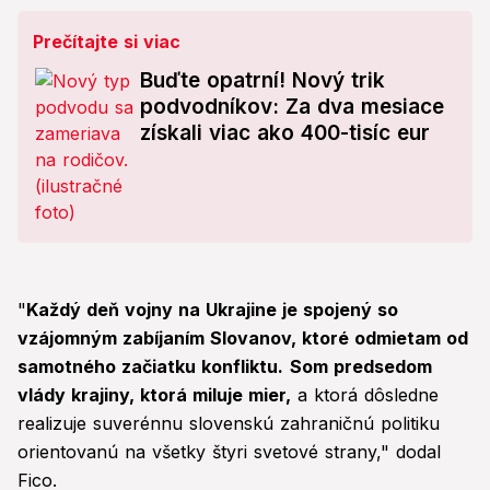
Prečítajte si viac
Buďte opatrní! Nový trik
podvodníkov: Za dva mesiace
získali viac ako 400-tisíc eur
"
Každý deň vojny na Ukrajine je spojený so
vzájomným zabíjaním Slovanov, ktoré odmietam od
samotného začiatku konfliktu.
Som predsedom
vlády krajiny, ktorá miluje mier,
a ktorá dôsledne
realizuje suverénnu slovenskú zahraničnú politiku
orientovanú na všetky štyri svetové strany," dodal
Fico.