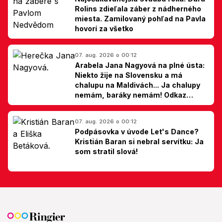
Rolins zdieľala záber z nádherného
miesta. Zamilovaný pohľad na Pavla
hovorí za všetko
07. aug. 2026 o 00:12
Arabela Jana Nagyová na plné ústa:
Niekto žije na Slovensku a má
chalupu na Maldivách... Ja chalupy
nemám, baráky nemám! Odkaz
Slovákom
07. aug. 2026 o 00:12
Podpásovka v úvode Let's Dance?
Kristián Baran si nebral servítku: Ja
som stratil slová!