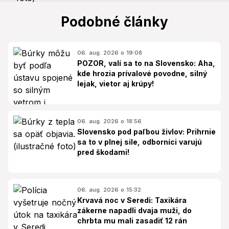
Podobné články
06. aug. 2026 o 19:08
POZOR, valí sa to na Slovensko: Aha,
kde hrozia prívalové povodne, silný
lejak, vietor aj krúpy!
06. aug. 2026 o 18:56
Slovensko pod paľbou živlov: Prihrnie
sa to v plnej sile, odborníci varujú
pred škodami!
06. aug. 2026 o 15:32
Krvavá noc v Seredi: Taxikára
zákerne napadli dvaja muži, do
chrbta mu mali zasadiť 12 rán