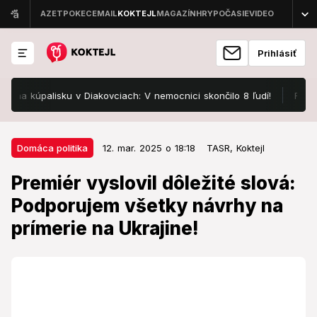
Prihlásiť
kúpalisku v Diakovciach: V nemocnici skončilo 8 ľudí!
FOTO Pozr
12. mar. 2025 o 18:18
Domáca politika
Domáca politika
12. mar. 2025 o 18:18
TASR,
Koktejl
Premiér vyslovil dôležité slová:
Premiér vyslovil dôležité slová:
Podporujem všetky návrhy na
Podporujem všetky návrhy na
prímerie na Ukrajine!
prímerie na Ukrajine!
Podľa premiéra, každý deň vojny na Ukrajine je
spojený so vzájomným zabíjaním Slovanov.