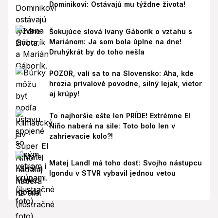
Dominikovi: Ostávajú mu týždne života!
Šokujúce slová Ivany Gáborík o vzťahu s
Mariánom: Ja som bola úplne na dne!
Druhýkrát by do toho nešla
POZOR, valí sa to na Slovensko: Aha, kde
hrozia prívalové povodne, silný lejak, vietor
aj krúpy!
To najhoršie ešte len PRÍDE! Extrémne El
Niño naberá na sile: Toto bolo len v
zahrievacie kolo?!
Matej Landl má toho dosť: Svojho nástupcu
Igondu v STVR vybavil jednou vetou