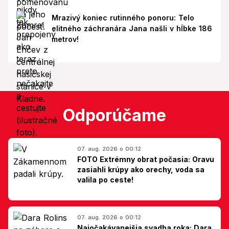
Mrazivý koniec rutinného ponoru: Telo
elitného záchranára Jana našli v hĺbke 186
metrov!
Odporúčame
07. aug. 2026 o 00:12
FOTO Extrémny obrat počasia: Oravu
zasiahli krúpy ako orechy, voda sa
valila po ceste!
07. aug. 2026 o 00:12
Najočakávanejšia svadba roka: Dara