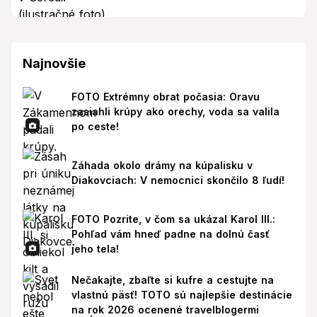
Najnovšie
FOTO Extrémny obrat počasia: Oravu
zasiahli krúpy ako orechy, voda sa valila
po ceste!
Záhada okolo drámy na kúpalisku v
Diakovciach: V nemocnici skončilo 8 ľudí!
FOTO Pozrite, v čom sa ukázal Karol III.:
Pohľad vám hneď padne na dolnú časť
jeho tela!
Nečakajte, zbaľte si kufre a cestujte na
vlastnú päsť! TOTO sú najlepšie destinácie
na rok 2026 ocenené travelblogermi