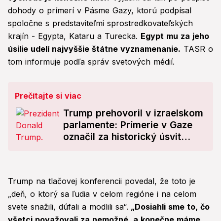
dohody o prímerí v Pásme Gazy, ktorú podpísal
spoločne s predstaviteľmi sprostredkovateľských
krajín - Egypta, Kataru a Turecka.
Egypt mu za jeho
úsilie udelí najvyššie štátne vyznamenanie.
TASR o
tom informuje podľa správ svetových médií.
Prečítajte si viac
Trump prehovoril v izraelskom
parlamente: Prímerie v Gaze
označil za historický úsvit
Blízkeho východu
Trump na tlačovej konferencii povedal, že toto je
„deň, o ktorý sa ľudia v celom regióne i na celom
svete snažili, dúfali a modlili sa“.
„Dosiahli sme to, čo
všetci považovali za nemožné, a konečne máme