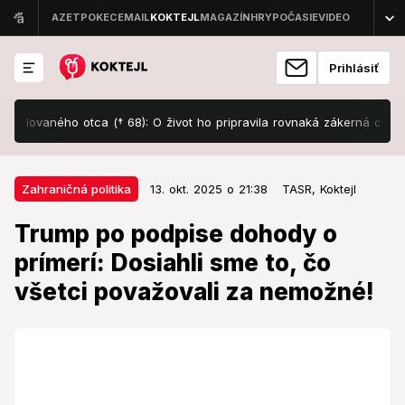
Prihlásiť
ovaného otca († 68): O život ho pripravila rovnaká zákerná diagnóza a
13. okt. 2025 o 21:38
Zahraničná politika
Zahraničná politika
13. okt. 2025 o 21:38
TASR,
Koktejl
Trump po podpise dohody o
Trump po podpise dohody o
prímerí: Dosiahli sme to, čo všetci
prímerí: Dosiahli sme to, čo
považovali za nemožné!
všetci považovali za nemožné!
Egypt prezidentovi za jeho úsilie udelí najvyššie
štátne vyznamenanie.