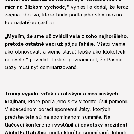
mier na Blízkom východe,“
vyhlásil a dodal, že teraz
začína obnova, ktorá bude podľa jeho slov možno
tou najľahšou časťou.
„Myslím, že sme už zvládli veľa z toho najhoršieho,
pretože ostatné veci už pôjdu ľahšie.
Všetci vieme,
ako obnovovať, a vieme stavať lepšie ako ktokoľvek
na svete,“ povedal. Taktiež poznamenal, že Pásmo
Gazy musí byť demilitarizované.
Trump vyjadril vďaku arabským a moslimských
krajinám,
ktoré podľa jeho slov v tomto úsilí pomohli.
V abecednom poradí spomenul štáty, ktorých
predstavitelia sú na spomínanom summite.
Na
tlačovej konferencii vystúpil aj egyptský prezident
Abdal Fattáh Sísí,
podľa ktorého spomínaná dohoda