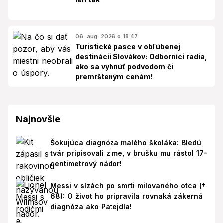
06. aug. 2026 o 18:47
Turistické pasce v obľúbenej
destinácii Slovákov: Odborníci radia,
ako sa vyhnúť podvodom či
premršteným cenám!
Najnovšie
Šokujúca diagnóza malého školáka: Bledú
tvár pripisovali zime, v brušku mu rástol 17-
centimetrový nádor!
Messi v slzách po smrti milovaného otca (†
68): O život ho pripravila rovnaká zákerná
diagnóza ako Patejdla!