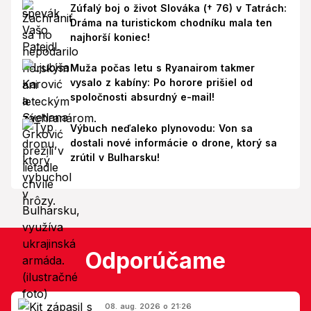
Zúfalý boj o život Slováka († 76) v Tatrách:
Dráma na turistickom chodníku mala ten
najhorší koniec!
Muža počas letu s Ryanairom takmer
vysalo z kabíny: Po horore prišiel od
spoločnosti absurdný e-mail!
Výbuch neďaleko plynovodu: Von sa
dostali nové informácie o drone, ktorý sa
zrútil v Bulharsku!
Odporúčame
08. aug. 2026 o 21:26