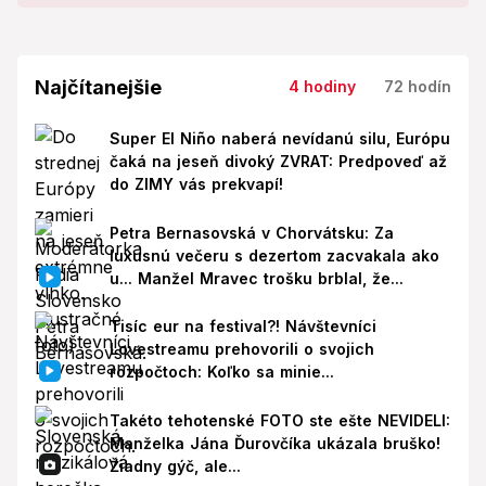
Najčítanejšie
4 hodiny
72 hodín
Super El Niño naberá nevídanú silu, Európu
čaká na jeseň divoký ZVRAT: Predpoveď až
do ZIMY vás prekvapí!
Petra Bernasovská v Chorvátsku: Za
luxusnú večeru s dezertom zacvakala ako
u... Manžel Mravec trošku brblal, že...
Tisíc eur na festival?! Návštevníci
Lovestreamu prehovorili o svojich
rozpočtoch: Koľko sa minie...
Takéto tehotenské FOTO ste ešte NEVIDELI:
Manželka Jána Ďurovčíka ukázala bruško!
Žiadny gýč, ale...