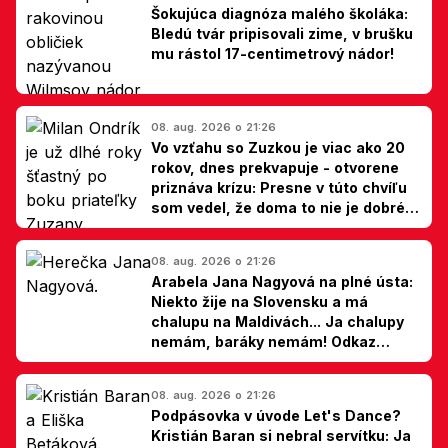
Šokujúca diagnóza malého školáka:
Bledú tvár pripisovali zime, v brušku
mu rástol 17-centimetrový nádor!
08. aug. 2026 o 21:26
Vo vzťahu so Zuzkou je viac ako 20
rokov, dnes prekvapuje - otvorene
priznáva krízu: Presne v túto chvíľu
som vedel, že doma to nie je dobré,
hovorí Milan Ondrík
08. aug. 2026 o 21:26
Arabela Jana Nagyová na plné ústa:
Niekto žije na Slovensku a má
chalupu na Maldivách... Ja chalupy
nemám, baráky nemám! Odkaz
Slovákom
08. aug. 2026 o 21:26
Podpásovka v úvode Let's Dance?
Kristián Baran si nebral servítku: Ja