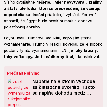
Sísího dvojštátne riešenie.
„Mier nevytvárajú krajiny
a štáty, ale ľudia, ktorí sú presvedčení, že včerajší
nepriatelia sú dnešní priatelia,“
vyhlásil. Zároveň
oznámil, že Egypt bude hostiť summit o obnove
palestínskej enklávy.
Egypt udelí Trumpovi Rad Nílu, najvyššie štátne
vyznamenanie. Trump v reakcii povedal, že je hlboko
poctený týmto vyznamenaním.
„Níl je taký krásny,
taký veľkolepý. Je to nádherný titul,“
konštatoval.
Prečítajte si viac
Napätie na Blízkom východe
sa čiastočne uvoľnilo: Takto
sa napĺňa dohoda medzi
Izraelom a Hamasom