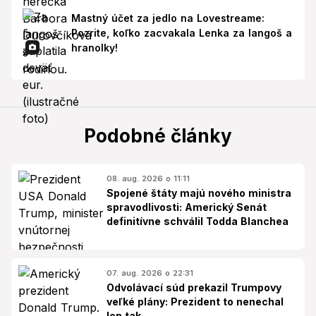
Mastný účet za jedlo na Lovestreame:
Pozrite, koľko zacvakala Lenka za langoš a
hranolky!
Podobné články
08. aug. 2026 o 11:11
Spojené štáty majú nového ministra
spravodlivosti: Americký Senát
definitívne schválil Todda Blanchea
07. aug. 2026 o 22:31
Odvolávací súd prekazil Trumpovy
veľké plány: Prezident to nenechal
len tak